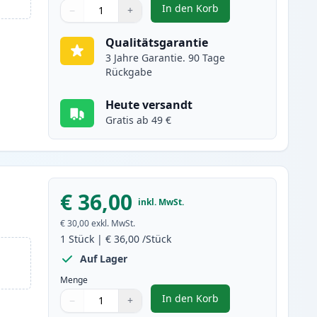
In den Korb
−
+
,
Brother TN2320 (TN2310) 
Menge
Verwenden Sie die Tasten, um anzupassen
Menge
:
1
Qualitätsgarantie
3 Jahre Garantie. 90 Tage
Rückgabe
Heute versandt
Gratis ab 49 €
€ 36,00
inkl. MwSt.
€ 30,00
exkl. MwSt.
1
Stück
|
€ 36,00
/Stück
Auf Lager
Menge
In den Korb
−
+
,
Brother DR2300 trommel (
Menge
Verwenden Sie die Tasten, um anzupassen
Menge
:
1