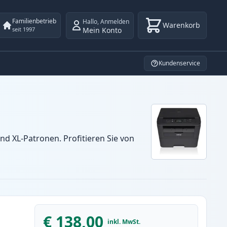
Familienbetrieb
Hallo
,
Anmelden
Warenkorb
Mein Konto
seit 1997
Kundenservice
d XL-Patronen. Profitieren Sie von
€ 138,00
inkl. MwSt.