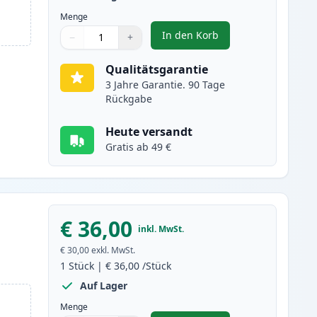
Menge
In den Korb
−
+
,
2 stück Brother TN2320 (
Menge
Verwenden Sie die Tasten, um anzupassen
Menge
:
1
Qualitätsgarantie
3 Jahre Garantie. 90 Tage
Rückgabe
Heute versandt
Gratis ab 49 €
€ 36,00
inkl. MwSt.
€ 30,00
exkl. MwSt.
1
Stück
|
€ 36,00
/Stück
Auf Lager
Menge