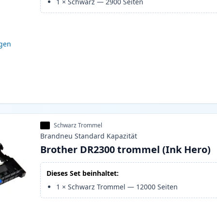
1
×
Schwarz
—
2900
Seiten
igen
Schwarz Trommel
Brandneu
Standard
Kapazität
Brother DR2300 trommel (Ink Hero)
Dieses Set beinhaltet:
1
×
Schwarz Trommel
—
12000
Seiten