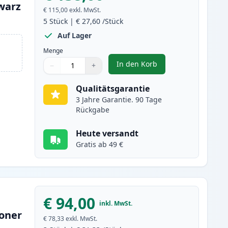
warz
€ 115,00
exkl. MwSt.
5
Stück
|
€ 27,60
/Stück
Auf Lager
Menge
In den Korb
−
+
,
5 stück Brother TN2320 (
Menge
Verwenden Sie die Tasten, um anzupassen
Menge
:
1
Qualitätsgarantie
3 Jahre Garantie. 90 Tage
Rückgabe
Heute versandt
Gratis ab 49 €
€ 94,00
inkl. MwSt.
toner
€ 78,33
exkl. MwSt.