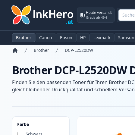
Heute versandt
Gratis ab 49 €
Brother
Canon
Epson
HP
Lexmark
Samsun
Brother
DCP-L2520DW
Startseite
Brother DCP-L2520DW D
Finden Sie den passenden Toner für Ihren Brother D
gleichbleibender Druckqualität und schnellem Versand
Produkte
Farbe
Schwarz