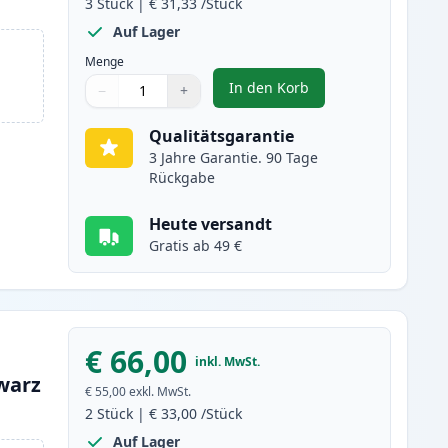
3
Stück
|
€ 31,33
/Stück
Auf Lager
Menge
In den Korb
−
+
,
3 stück Brother TN2320 /
Menge
Verwenden Sie die Tasten, um anzupassen
Menge
:
1
Qualitätsgarantie
3 Jahre Garantie. 90 Tage
Rückgabe
Heute versandt
Gratis ab 49 €
€ 66,00
inkl. MwSt.
warz
€ 55,00
exkl. MwSt.
2
Stück
|
€ 33,00
/Stück
Auf Lager