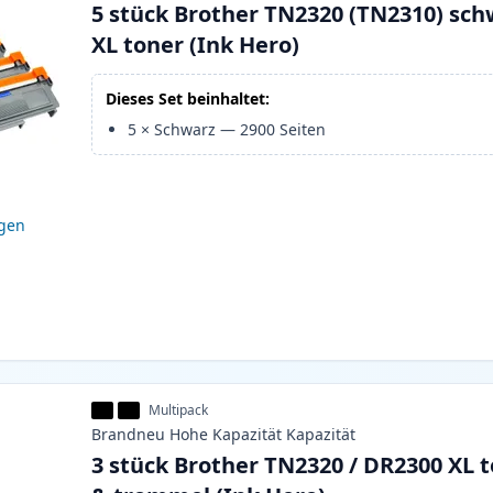
5 stück Brother TN2320 (TN2310) sch
XL toner (Ink Hero)
Dieses Set beinhaltet:
5
×
Schwarz
—
2900
Seiten
igen
Multipack
Brandneu
Hohe Kapazität
Kapazität
3 stück Brother TN2320 / DR2300 XL 