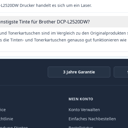
L2520DW Drucker handelt es sich um ein Laser.
ünstigste Tinte für Brother DCP-L2520DW?
und Tonerkartuschen sind im Vergleich zu den Originalprodukten se
s die Tinten- und Tonerkartuschen genauso gut funktionieren wie 
3 Jahre Garantie
MEIN KONTO
ice
Konto Verwalten
htlinie
Einfaches Nachbestellen
endung Starten
Bestellstatus