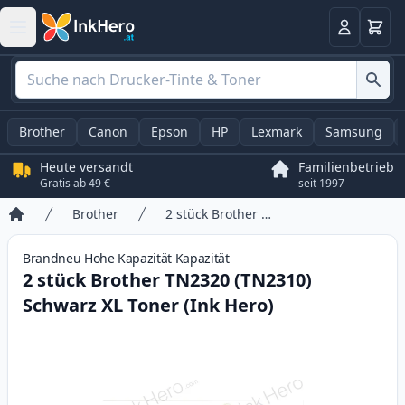
Warenk
Anmelden
Brother
Canon
Epson
HP
Lexmark
Samsung
Heute versandt
Familienbetrieb
Gratis ab 49 €
seit 1997
Brother
2 stück Brother TN2320 (TN2310) Schwarz XL Toner (Ink Hero)
Startseite
Brandneu
Hohe Kapazität
Kapazität
2 stück Brother TN2320 (TN2310)
Schwarz XL Toner (Ink Hero)
Product information