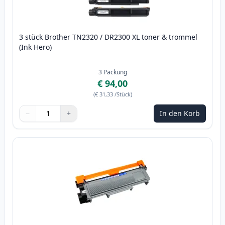
3 stück Brother TN2320 / DR2300 XL toner & trommel
(Ink Hero)
3
Packung
€ 94,00
(
€ 31,33
/Stück
)
−
+
In den Korb
Menge
Verwenden Sie die Tasten, um anzupassen
Menge
:
1