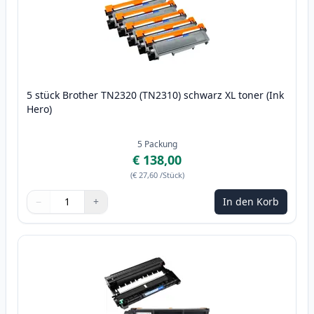
5 stück Brother TN2320 (TN2310) schwarz XL toner (Ink
Hero)
5
Packung
€ 138,00
(
€ 27,60
/Stück
)
−
+
In den Korb
Menge
Verwenden Sie die Tasten, um anzupassen
Menge
:
1