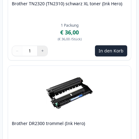
Brother TN2320 (TN2310) schwarz XL toner (Ink Hero)
1
Packung
€ 36,00
(
€ 36,00
/Stück
)
−
+
In den Korb
Menge
Verwenden Sie die Tasten, um anzupassen
Menge
:
1
Brother DR2300 trommel (Ink Hero)