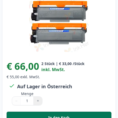
€ 66,00
2
Stück
|
€ 33,00
/Stück
inkl. MwSt.
€ 55,00
exkl. MwSt.
Auf Lager in Österreich
Menge
−
+
Menge
Verwenden Sie die Tasten, um anzupassen
Menge
:
1
In den Korb