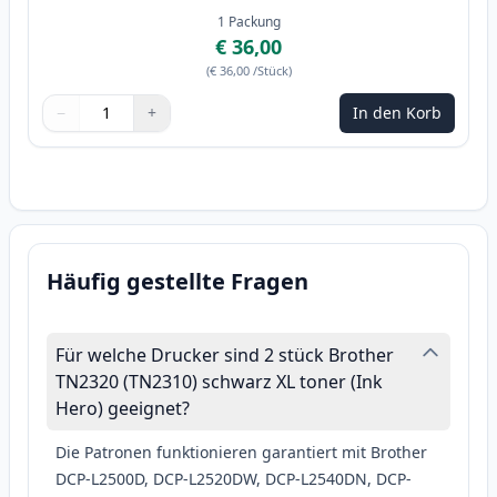
1
Packung
€ 36,00
(
€ 36,00
/Stück
)
−
+
In den Korb
Menge
Verwenden Sie die Tasten, um anzupassen
Menge
:
1
Häufig gestellte Fragen
Für welche Drucker sind 2 stück Brother
TN2320 (TN2310) schwarz XL toner (Ink
Hero) geeignet?
Die Patronen funktionieren garantiert mit Brother
DCP-L2500D, DCP-L2520DW, DCP-L2540DN, DCP-