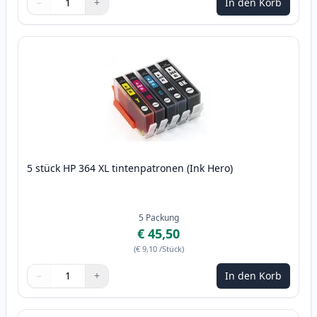
−
+
In den Korb
Menge
Verwenden Sie die Tasten, um anzupassen
Menge
:
1
5 stück HP 364 XL tintenpatronen (Ink Hero)
5
Packung
€ 45,50
(
€ 9,10
/Stück
)
−
+
In den Korb
Menge
Verwenden Sie die Tasten, um anzupassen
Menge
:
1