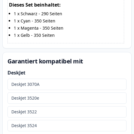
Dieses Set beinhaltet:
1
x
Schwarz
-
290
Seiten
1
x
Cyan
-
350
Seiten
1
x
Magenta
-
350
Seiten
1
x
Gelb
-
350
Seiten
Garantiert kompatibel mit
DeskJet
DeskJet 3070A
DeskJet 3520e
DeskJet 3522
DeskJet 3524