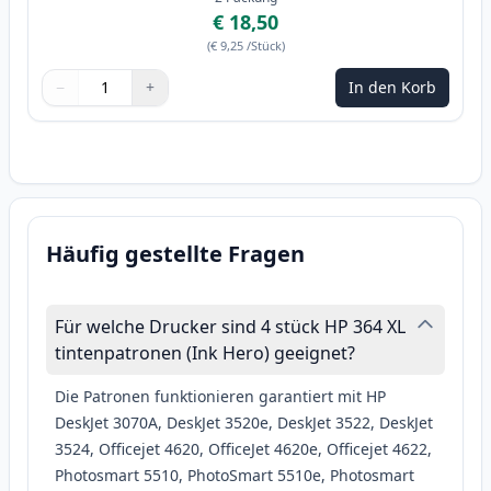
€ 18,50
(
€ 9,25
/Stück
)
−
+
In den Korb
Menge
Verwenden Sie die Tasten, um anzupassen
Menge
:
1
Häufig gestellte Fragen
Für welche Drucker sind 4 stück HP 364 XL
tintenpatronen (Ink Hero) geeignet?
Die Patronen funktionieren garantiert mit HP
DeskJet 3070A, DeskJet 3520e, DeskJet 3522, DeskJet
3524, Officejet 4620, OfficeJet 4620e, Officejet 4622,
Photosmart 5510, PhotoSmart 5510e, Photosmart