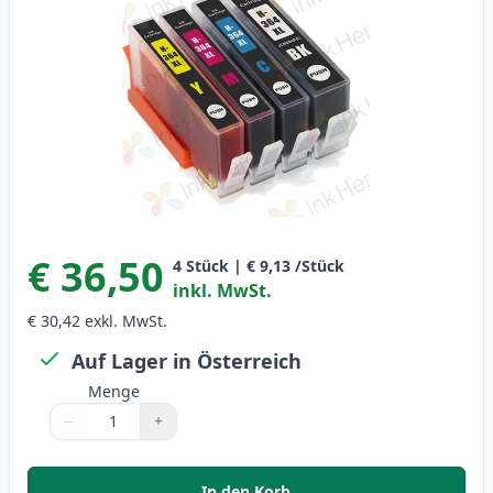
€ 36,50
4
Stück
|
€ 9,13
/Stück
inkl. MwSt.
€ 30,42
exkl. MwSt.
Auf Lager in Österreich
Menge
−
+
Menge
Verwenden Sie die Tasten, um anzupassen
Menge
:
1
In den Korb