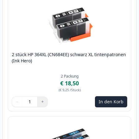
2 stück HP 364XL (CN684EE) schwarz XL tintenpatronen
(Ink Hero)
2
Packung
€ 18,50
(
€ 9,25
/Stück
)
−
+
In den Korb
Menge
Verwenden Sie die Tasten, um anzupassen
Menge
:
1