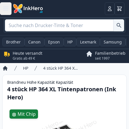
Warenk
Anmelden
Brother
Canon
Epson
HP
Lexmark
Samsung
Heute versandt
Familienbetrieb
Gratis ab 49 €
seit 1997
HP
4 stück HP 364 XL Tintenpatronen (Ink Hero)
Startseite
Brandneu
Hohe Kapazität
Kapazität
4 stück HP 364 XL Tintenpatronen (Ink
Hero)
Product information
Mit Chip