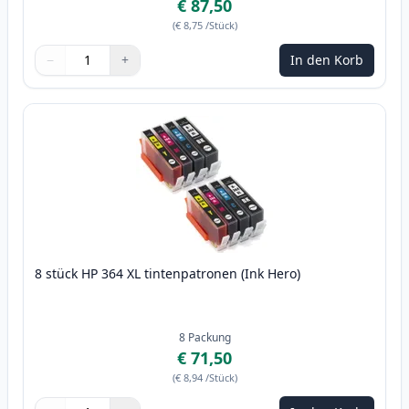
€ 87,50
(
€ 8,75
/Stück
)
−
+
In den Korb
Menge
Verwenden Sie die Tasten, um anzupassen
Menge
:
1
8 stück HP 364 XL tintenpatronen (Ink Hero)
8
Packung
€ 71,50
(
€ 8,94
/Stück
)