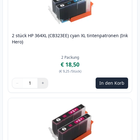
2 stück HP 364XL (CB323EE) cyan XL tintenpatronen (Ink
Hero)
2
Packung
€ 18,50
(
€ 9,25
/Stück
)
−
+
In den Korb
Menge
Verwenden Sie die Tasten, um anzupassen
Menge
:
1