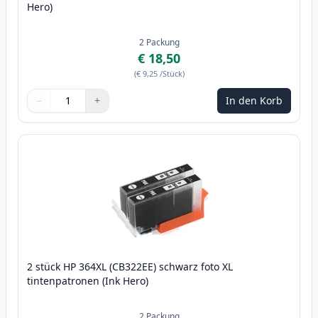
Hero)
2
Packung
€ 18,50
(
€ 9,25
/Stück
)
−
+
In den Korb
Menge
Verwenden Sie die Tasten, um anzupassen
Menge
:
1
2 stück HP 364XL (CB322EE) schwarz foto XL
tintenpatronen (Ink Hero)
2
Packung