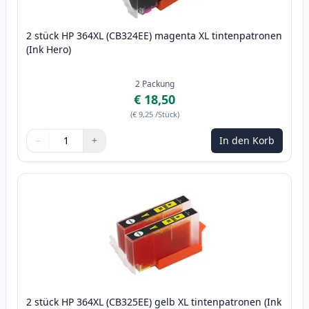
2 stück HP 364XL (CB324EE) magenta XL tintenpatronen
(Ink Hero)
2
Packung
€ 18,50
(
€ 9,25
/Stück
)
−
+
In den Korb
Menge
Verwenden Sie die Tasten, um anzupassen
Menge
:
1
2 stück HP 364XL (CB325EE) gelb XL tintenpatronen (Ink