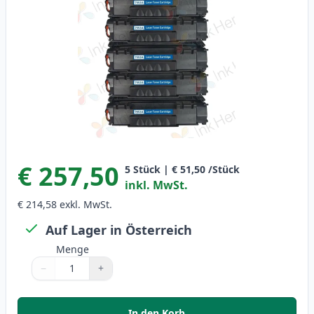
€ 257,50
5
Stück
|
€ 51,50
/Stück
inkl. MwSt.
€ 214,58
exkl. MwSt.
Auf Lager in Österreich
Menge
−
+
Menge
Verwenden Sie die Tasten, um anzupassen
Menge
:
1
In den Korb