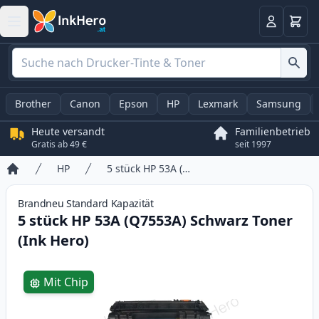
Warenk
Anmelden
Brother
Canon
Epson
HP
Lexmark
Samsung
Heute versandt
Familienbetrieb
Gratis ab 49 €
seit 1997
HP
5 stück HP 53A (Q7553A) Schwarz Toner (Ink Hero)
Startseite
Brandneu
Standard
Kapazität
5 stück HP 53A (Q7553A) Schwarz Toner
(Ink Hero)
Product information
Mit Chip