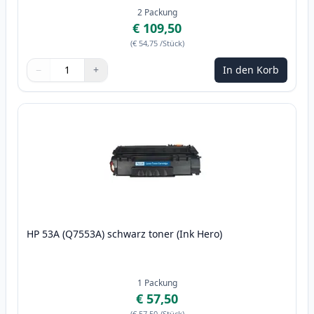
2
Packung
€ 109,50
(
€ 54,75
/Stück
)
−
+
In den Korb
Menge
Verwenden Sie die Tasten, um anzupassen
Menge
:
1
HP 53A (Q7553A) schwarz toner (Ink Hero)
1
Packung
€ 57,50
(
€ 57,50
/Stück
)