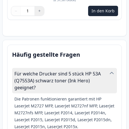
−
+
In den Korb
Menge
Verwenden Sie die Tasten, um anzupassen
Menge
:
1
Häufig gestellte Fragen
Für welche Drucker sind 5 stück HP 53A
(Q7553A) schwarz toner (Ink Hero)
geeignet?
Die Patronen funktionieren garantiert mit HP
LaserJet M2727 MFP, LaserJet M2727nf MFP, LaserJet
M2727nfs MFP, LaserJet P2014, LaserJet P2014n,
LaserJet P2015, LaserJet P2015d, LaserJet P2015dn,
LaserJet P2015n, LaserJet P2015x.