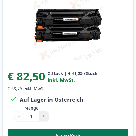
€ 82,50
2
Stück
|
€ 41,25
/Stück
inkl. MwSt.
€ 68,75
exkl. MwSt.
Auf Lager in Österreich
Menge
−
+
Menge
Verwenden Sie die Tasten, um anzupassen
Menge
:
1
In den Korb