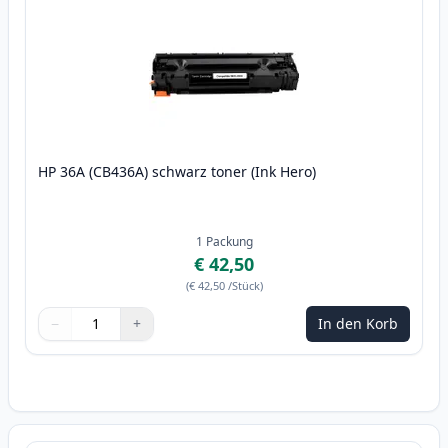
HP 36A (CB436A) schwarz toner (Ink Hero)
1
Packung
€ 42,50
(
€ 42,50
/Stück
)
−
+
In den Korb
Menge
Verwenden Sie die Tasten, um anzupassen
Menge
:
1