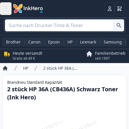
Warenk
Anmelden
Brother
Canon
Epson
HP
Lexmark
Samsung
Heute versandt
Familienbetrieb
Gratis ab 49 €
seit 1997
HP
2 stück HP 36A (CB436A) Schwarz Toner (Ink Hero)
Startseite
Brandneu
Standard
Kapazität
2 stück HP 36A (CB436A) Schwarz Toner
(Ink Hero)
Product information