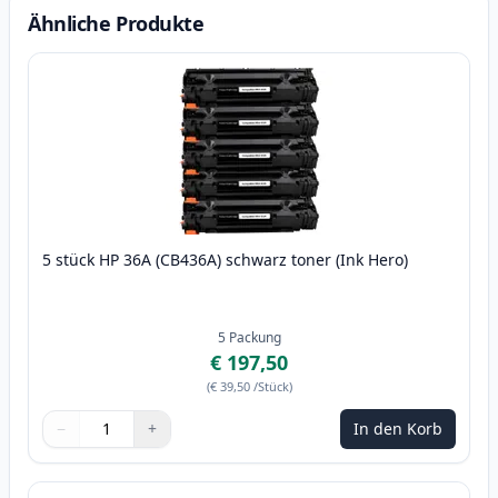
Ähnliche Produkte
5 stück HP 36A (CB436A) schwarz toner (Ink Hero)
5
Packung
€ 197,50
(
€ 39,50
/Stück
)
−
+
In den Korb
Menge
Verwenden Sie die Tasten, um anzupassen
Menge
:
1