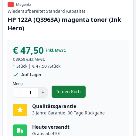
Magenta
Wiederaufbereitet
Standard
Kapazität
HP 122A (Q3963A) magenta toner (Ink
Hero)
€ 47,50
inkl. MwSt.
€ 39,58
exkl. MwSt.
1
Stück
|
€ 47,50
/Stück
Auf Lager
Menge
In den Korb
−
+
,
HP 122A (Q3963A) magenta toner
Menge
Verwenden Sie die Tasten, um anzupassen
Menge
:
1
Qualitätsgarantie
3 Jahre Garantie. 90 Tage Rückgabe
Heute versandt
Gratis ab 49 €