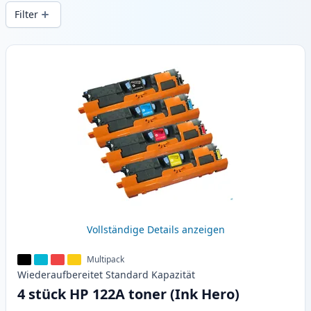
gleichbleibender Druckqualität und
Filter
schnellem Versand aus lokalem Lager in .
Produkte
Vollständige Details anzeigen
Multipack
Wiederaufbereitet
Standard
Kapazität
4 stück HP 122A toner (Ink Hero)