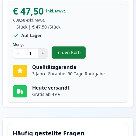
€ 47,50
inkl. MwSt.
€ 39,58
exkl. MwSt.
1
Stück
|
€ 47,50
/Stück
Auf Lager
Menge
In den Korb
−
+
,
HP 122A (Q3962A) gelb toner (In
Menge
Verwenden Sie die Tasten, um anzupassen
Menge
:
1
Qualitätsgarantie
3 Jahre Garantie. 90 Tage Rückgabe
Heute versandt
Gratis ab 49 €
Häufig gestellte Fragen