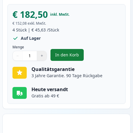
€ 182,50
inkl. MwSt.
€ 152,08
exkl. MwSt.
4
Stück
|
€ 45,63
/Stück
Auf Lager
Menge
In den Korb
−
+
,
4 stück HP 122A toner (Ink Hero)
Menge
Verwenden Sie die Tasten, um anzupassen
Menge
:
1
Qualitätsgarantie
3 Jahre Garantie. 90 Tage Rückgabe
Heute versandt
Gratis ab 49 €