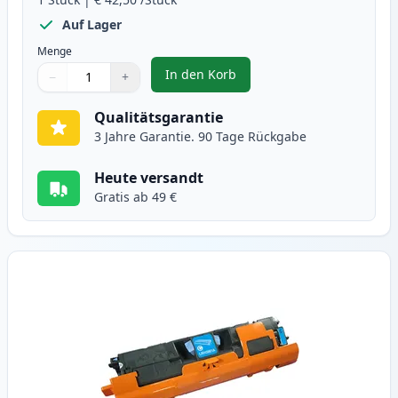
Auf Lager
Menge
In den Korb
−
+
,
HP 122A (Q3960A) schwarz toner
Menge
Verwenden Sie die Tasten, um anzupassen
Menge
:
1
Qualitätsgarantie
3 Jahre Garantie. 90 Tage Rückgabe
Heute versandt
Gratis ab 49 €