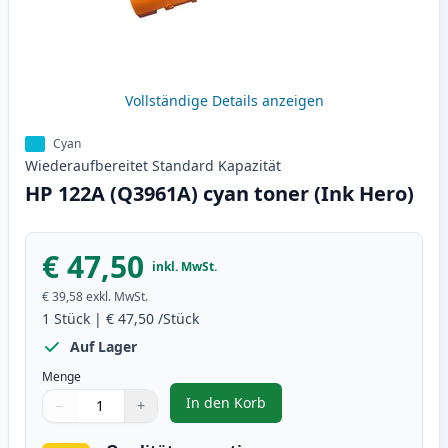
Vollständige Details anzeigen
Cyan
Wiederaufbereitet
Standard
Kapazität
HP 122A (Q3961A) cyan toner (Ink Hero)
€ 47,50
inkl. MwSt.
€ 39,58
exkl. MwSt.
1
Stück
|
€ 47,50
/Stück
Auf Lager
Menge
In den Korb
−
+
,
HP 122A (Q3961A) cyan toner (In
Menge
Verwenden Sie die Tasten, um anzupassen
Menge
:
1