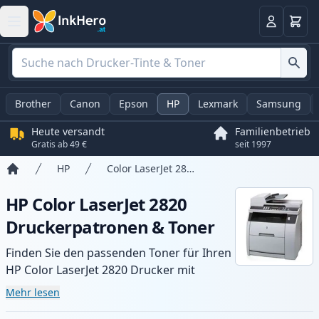
Warenk
Anmelden
Brother
Canon
Epson
HP
Lexmark
Samsung
Heute versandt
Familienbetrieb
Gratis ab 49 €
seit 1997
HP
Color LaserJet 2820
Startseite
HP Color LaserJet 2820
Druckerpatronen & Toner
Finden Sie den passenden Toner für Ihren
HP Color LaserJet 2820 Drucker mit
unserer Auswahl an kompatiblen und XL-
Mehr lesen
Patronen. Profitieren Sie von