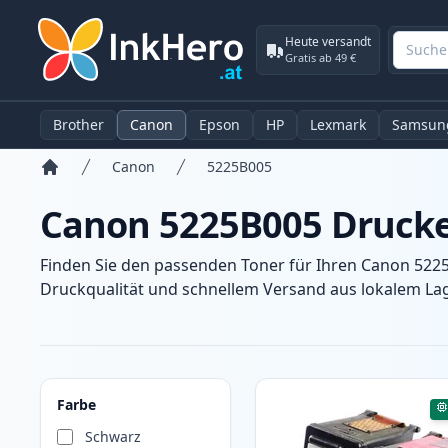
Heute versandt
Gratis ab 49 €
Brother
Canon
Epson
HP
Lexmark
Samsun
Canon
5225B005
Startseite
Canon 5225B005 Drucke
Finden Sie den passenden Toner für Ihren Canon 5225
Druckqualität und schnellem Versand aus lokalem Lage
Produkte
Farbe
Schwarz