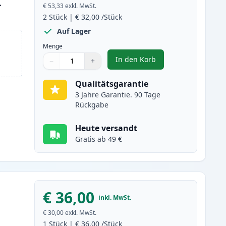
L
€ 53,33
exkl. MwSt.
2
Stück
|
€ 32,00
/Stück
Auf Lager
Menge
In den Korb
−
+
,
2 stück Canon PG-540XL /
Menge
Verwenden Sie die Tasten, um anzupassen
Menge
:
1
Qualitätsgarantie
3 Jahre Garantie. 90 Tage
Rückgabe
Heute versandt
Gratis ab 49 €
€ 36,00
inkl. MwSt.
€ 30,00
exkl. MwSt.
1
Stück
|
€ 36,00
/Stück