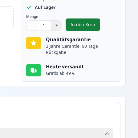
Auf Lager
Menge
In den Korb
−
+
,
Canon PG-540XL schwarz X
Menge
Verwenden Sie die Tasten, um anzupassen
Menge
:
1
Qualitätsgarantie
3 Jahre Garantie. 90 Tage
Rückgabe
Heute versandt
Gratis ab 49 €