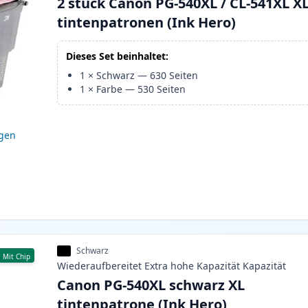
2 stück Canon PG-540XL / CL-541XL X
tintenpatronen (Ink Hero)
Dieses Set beinhaltet:
1
×
Schwarz
—
630
Seiten
1
×
Farbe
—
530
Seiten
igen
Schwarz
Mit Chip
Wiederaufbereitet
Extra hohe Kapazität
Kapazität
Canon PG-540XL schwarz XL
tintenpatrone (Ink Hero)