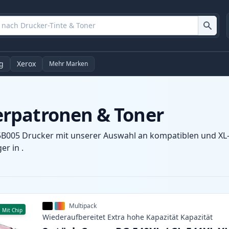
g
Xerox
Mehr Marken
rpatronen & Toner
B005 Drucker mit unserer Auswahl an kompatiblen und XL-P
r in .
Multipack
Mit Chip
Wiederaufbereitet
Extra hohe Kapazität
Kapazität