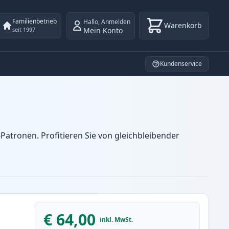
Familienbetrieb
Hallo
,
Anmelden
Warenkorb
Mein Konto
seit 1997
Kundenservice
atronen. Profitieren Sie von gleichbleibender
€ 64,00
inkl. MwSt.