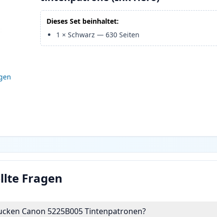
Dieses Set beinhaltet:
1
×
Schwarz
—
630
Seiten
igen
llte Fragen
drucken Canon 5225B005 Tintenpatronen?