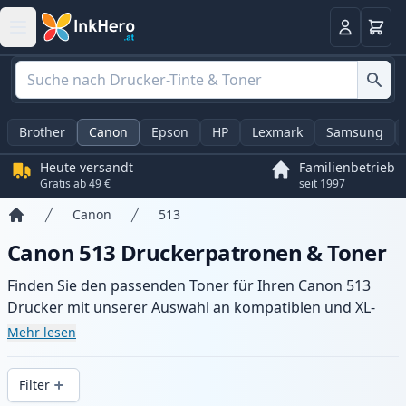
Warenk
Anmelden
Brother
Canon
Epson
HP
Lexmark
Samsung
Heute versandt
Familienbetrieb
Gratis ab 49 €
seit 1997
Canon
513
Startseite
Canon 513 Druckerpatronen & Toner
Finden Sie den passenden Toner für Ihren Canon 513
Drucker mit unserer Auswahl an kompatiblen und XL-
Patronen. Profitieren Sie von gleichbleibender
Mehr lesen
Druckqualität und schnellem Versand aus lokalem Lager
in .
Filter