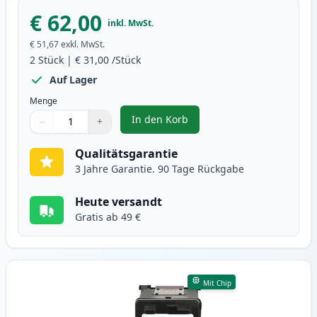
€ 62,00
inkl. MwSt.
€ 51,67
exkl. MwSt.
2
Stück
|
€ 31,00
/Stück
Auf Lager
Menge
In den Korb
−
+
,
2 stück Canon PG-512 / CL-513 t
Menge
Verwenden Sie die Tasten, um anzupassen
Menge
:
1
Qualitätsgarantie
3 Jahre Garantie. 90 Tage Rückgabe
Heute versandt
Gratis ab 49 €
Mit Chip