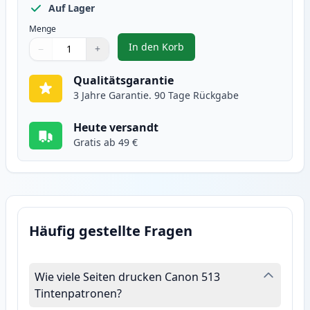
Auf Lager
Menge
In den Korb
−
+
,
Canon CL-513 Tintenpatrone Far
Menge
Verwenden Sie die Tasten, um anzupassen
Menge
:
1
Qualitätsgarantie
3 Jahre Garantie. 90 Tage Rückgabe
Heute versandt
Gratis ab 49 €
Häufig gestellte Fragen
Wie viele Seiten drucken Canon 513
Tintenpatronen?