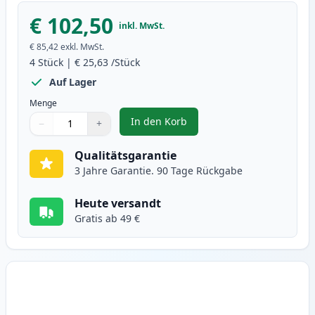
€ 102,50
inkl. MwSt.
€ 85,42
exkl. MwSt.
4
Stück
|
€ 25,63
/Stück
Auf Lager
Menge
In den Korb
−
+
,
4 stück Canon 729 toner (Ink He
Menge
Verwenden Sie die Tasten, um anzupassen
Menge
:
1
Qualitätsgarantie
3 Jahre Garantie. 90 Tage Rückgabe
Heute versandt
Gratis ab 49 €