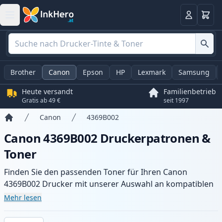
Warenk
Anmelden
Brother
Canon
Epson
HP
Lexmark
Samsung
Heute versandt
Familienbetrieb
Gratis ab 49 €
seit 1997
Canon
4369B002
Startseite
Canon 4369B002 Druckerpatronen &
Toner
Finden Sie den passenden Toner für Ihren Canon
4369B002 Drucker mit unserer Auswahl an kompatiblen
und XL-Patronen. Profitieren Sie von gleichbleibender
Mehr lesen
Druckqualität und schnellem Versand aus lokalem Lager
in .