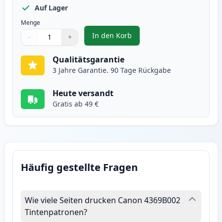
Auf Lager
Menge
In den Korb
−
+
,
Canon 729 (4369B002) cyan tone
Menge
Verwenden Sie die Tasten, um anzupassen
Menge
:
1
Qualitätsgarantie
3 Jahre Garantie. 90 Tage Rückgabe
Heute versandt
Gratis ab 49 €
Häufig gestellte Fragen
Wie viele Seiten drucken Canon 4369B002
Tintenpatronen?