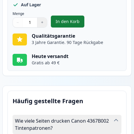
Auf Lager
Menge
In den Korb
−
+
,
Canon 729 (4367B002) gelb toner
Menge
Verwenden Sie die Tasten, um anzupassen
Menge
:
1
Qualitätsgarantie
3 Jahre Garantie. 90 Tage Rückgabe
Heute versandt
Gratis ab 49 €
Häufig gestellte Fragen
Wie viele Seiten drucken Canon 4367B002
Tintenpatronen?