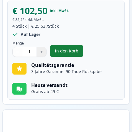
€ 102,50
inkl. MwSt.
€ 85,42
exkl. MwSt.
4
Stück
|
€ 25,63
/Stück
Auf Lager
Menge
In den Korb
−
+
,
4 stück Canon 729 toner (Ink He
Menge
Verwenden Sie die Tasten, um anzupassen
Menge
:
1
Qualitätsgarantie
3 Jahre Garantie. 90 Tage Rückgabe
Heute versandt
Gratis ab 49 €