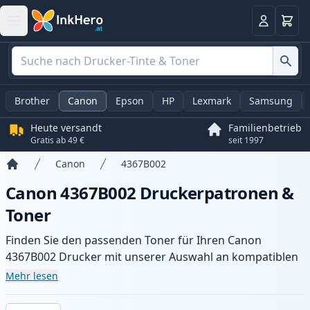
Warenk
Anmelden
Brother
Canon
Epson
HP
Lexmark
Samsung
Heute versandt
Familienbetrieb
Gratis ab 49 €
seit 1997
Canon
4367B002
Startseite
Canon 4367B002 Druckerpatronen &
Toner
Finden Sie den passenden Toner für Ihren Canon
4367B002 Drucker mit unserer Auswahl an kompatiblen
und XL-Patronen. Profitieren Sie von gleichbleibender
Mehr lesen
Druckqualität und schnellem Versand aus lokalem Lager
in .