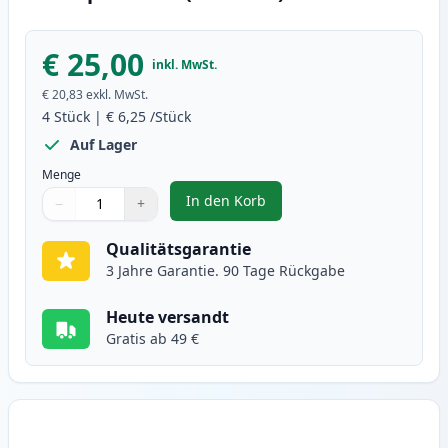
€ 25,00
inkl. MwSt.
€ 20,83
exkl. MwSt.
4
Stück
|
€ 6,25
/Stück
Auf Lager
Menge
In den Korb
−
+
,
4 stück Canon BJI-643 XL tinten
Menge
Verwenden Sie die Tasten, um anzupassen
Menge
:
1
Qualitätsgarantie
3 Jahre Garantie. 90 Tage Rückgabe
Heute versandt
Gratis ab 49 €