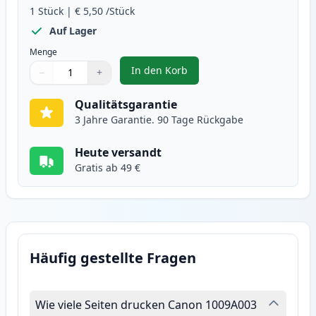
1
Stück
|
€ 5,50
/Stück
Auf Lager
Menge
In den Korb
−
+
,
Canon BJI-643 (BJI-643BK) schwa
Menge
Verwenden Sie die Tasten, um anzupassen
Menge
:
1
Qualitätsgarantie
3 Jahre Garantie. 90 Tage Rückgabe
Heute versandt
Gratis ab 49 €
Häufig gestellte Fragen
Wie viele Seiten drucken Canon 1009A003