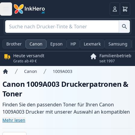
Warenk
Anmelden
Brother
Canon
Epson
HP
Lexmark
Samsung
Heute versandt
Familienbetrieb
Gratis ab 49 €
seit 1997
Canon
1009A003
Startseite
Canon 1009A003 Druckerpatronen &
Toner
Finden Sie den passenden Toner für Ihren Canon
1009A003 Drucker mit unserer Auswahl an kompatiblen
und XL-Patronen. Profitieren Sie von gleichbleibender
Mehr lesen
Druckqualität und schnellem Versand aus lokalem Lager
in .