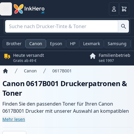
Warenk
Anmelden
Brother
Canon
Epson
HP
Lexmark
Samsung
Heute versandt
Familienbetrieb
Gratis ab 49 €
seit 1997
Canon
0617B001
Startseite
Canon 0617B001 Druckerpatronen &
Toner
Finden Sie den passenden Toner für Ihren Canon
0617B001 Drucker mit unserer Auswahl an kompatiblen
und XL-Patronen. Profitieren Sie von gleichbleibender
Mehr lesen
Druckqualität und schnellem Versand aus lokalem Lager
in .