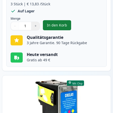
3
Stück
|
€ 13,83
/Stück
Auf Lager
Menge
In den Korb
−
+
,
3 stück Canon PG-40 & CL-41 tin
Menge
Verwenden Sie die Tasten, um anzupassen
Menge
:
1
Qualitätsgarantie
3 Jahre Garantie. 90 Tage Rückgabe
Heute versandt
Gratis ab 49 €
Mit Chip