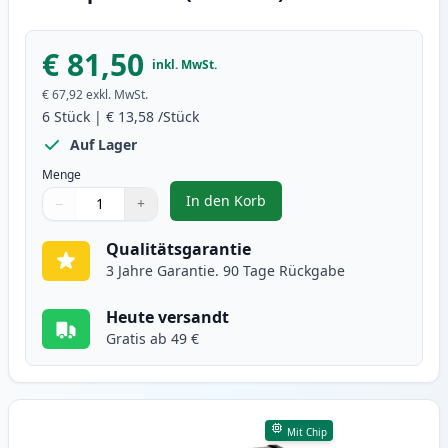
€ 81,50
inkl. MwSt.
€ 67,92
exkl. MwSt.
6
Stück
|
€ 13,58
/Stück
Auf Lager
Menge
In den Korb
−
+
,
6 stück Canon PG-40 & CL-41 tin
Menge
Verwenden Sie die Tasten, um anzupassen
Menge
:
1
Qualitätsgarantie
3 Jahre Garantie. 90 Tage Rückgabe
Heute versandt
Gratis ab 49 €
Mit Chip