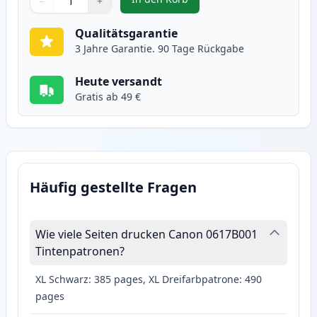
−
+
,
Canon CL-41 Tintenpatrone Farb
Menge
Verwenden Sie die Tasten, um anzupassen
Menge
:
1
Qualitätsgarantie
3 Jahre Garantie. 90 Tage Rückgabe
Heute versandt
Gratis ab 49 €
Häufig gestellte Fragen
Wie viele Seiten drucken Canon 0617B001
Tintenpatronen?
XL Schwarz: 385 pages, XL Dreifarbpatrone: 490
pages