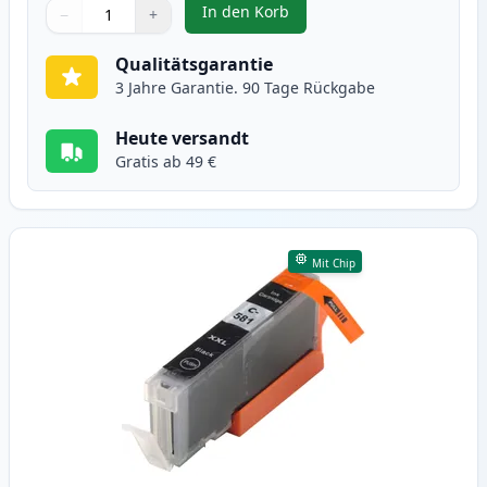
In den Korb
−
+
,
Canon PGI-580XXL (1970C001) sc
Menge
Verwenden Sie die Tasten, um anzupassen
Menge
:
1
Qualitätsgarantie
3 Jahre Garantie. 90 Tage Rückgabe
Heute versandt
Gratis ab 49 €
Mit Chip