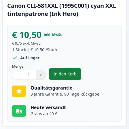
Canon CLI-581XXL (1995C001) cyan XXL
tintenpatrone (Ink Hero)
€ 10,50
inkl. MwSt.
€ 8,75
exkl. MwSt.
1
Stück
|
€ 10,50
/Stück
Auf Lager
Menge
In den Korb
−
+
,
Canon CLI-581XXL (1995C001) cy
Menge
Verwenden Sie die Tasten, um anzupassen
Menge
:
1
Qualitätsgarantie
3 Jahre Garantie. 90 Tage Rückgabe
Heute versandt
Gratis ab 49 €