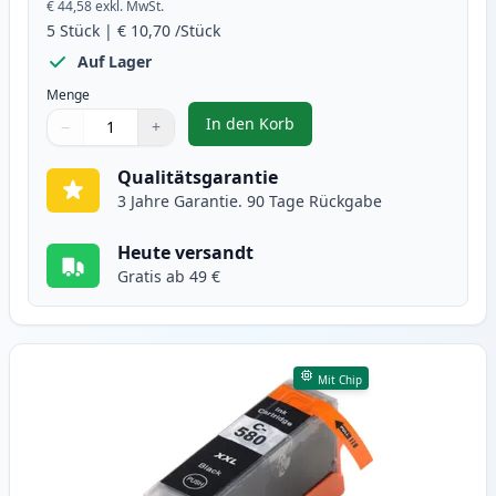
€ 44,58
exkl. MwSt.
5
Stück
|
€ 10,70
/Stück
Auf Lager
Menge
In den Korb
−
+
,
5 stück Canon PGI-580XXL & CLI
Menge
Verwenden Sie die Tasten, um anzupassen
Menge
:
1
Qualitätsgarantie
3 Jahre Garantie. 90 Tage Rückgabe
Heute versandt
Gratis ab 49 €
Mit Chip