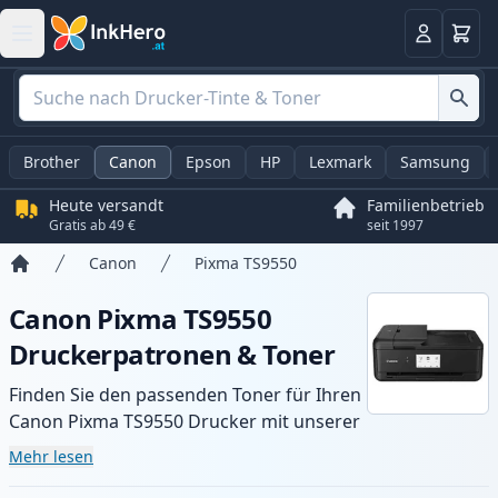
Warenk
Anmelden
Brother
Canon
Epson
HP
Lexmark
Samsung
Heute versandt
Familienbetrieb
Gratis ab 49 €
seit 1997
Canon
Pixma TS9550
Startseite
Canon Pixma TS9550
Druckerpatronen & Toner
Finden Sie den passenden Toner für Ihren
Canon Pixma TS9550 Drucker mit unserer
Auswahl an kompatiblen und XL-Patronen.
Mehr lesen
Profitieren Sie von gleichbleibender