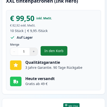
XXL tintenpatronen (Ink Hero)
€ 99,50
inkl. MwSt.
€ 82,92
exkl. MwSt.
10
Stück
|
€ 9,95
/Stück
Auf Lager
Menge
In den Korb
−
+
,
10 stück Canon PGI-580XXL & CL
Menge
Verwenden Sie die Tasten, um anzupassen
Menge
:
1
Qualitätsgarantie
3 Jahre Garantie. 90 Tage Rückgabe
Heute versandt
Gratis ab 49 €
Mit Chip