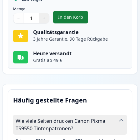
Menge
In den Korb
−
+
,
Canon CLI-581XXL (1997C001) gel
Menge
Verwenden Sie die Tasten, um anzupassen
Menge
:
1
Qualitätsgarantie
3 Jahre Garantie. 90 Tage Rückgabe
Heute versandt
Gratis ab 49 €
Häufig gestellte Fragen
Wie viele Seiten drucken Canon Pixma
TS9550 Tintenpatronen?