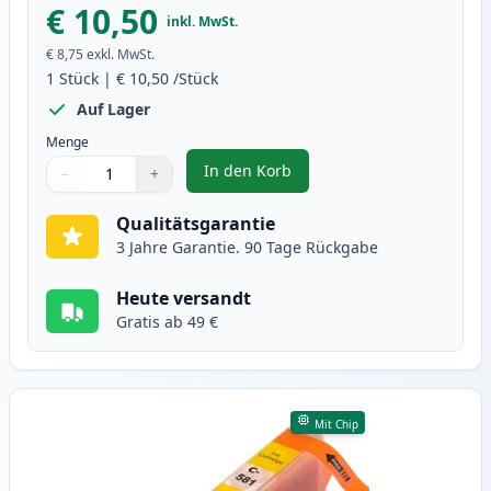
€ 10,50
inkl. MwSt.
€ 8,75
exkl. MwSt.
1
Stück
|
€ 10,50
/Stück
Auf Lager
Menge
In den Korb
−
+
,
Canon CLI-581XXL (1996C001) ma
Menge
Verwenden Sie die Tasten, um anzupassen
Menge
:
1
Qualitätsgarantie
3 Jahre Garantie. 90 Tage Rückgabe
Heute versandt
Gratis ab 49 €
Mit Chip