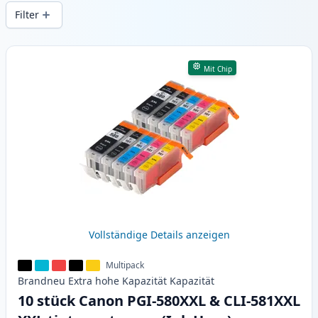
Druckqualität und schnellem Versand aus
Filter
lokalem Lager in .
Produkte
Mit Chip
Vollständige Details anzeigen
Multipack
Brandneu
Extra hohe Kapazität
Kapazität
10 stück Canon PGI-580XXL & CLI-581XXL