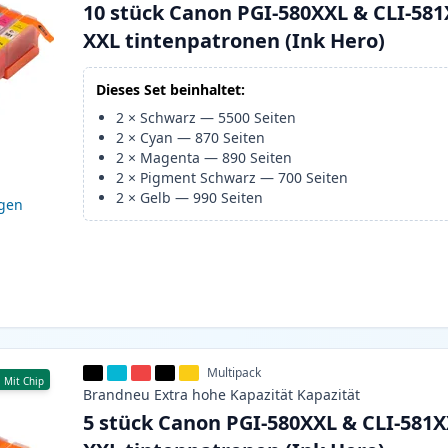
10 stück Canon PGI-580XXL & CLI-58
XXL tintenpatronen (Ink Hero)
Dieses Set beinhaltet:
2
×
Schwarz
—
5500
Seiten
2
×
Cyan
—
870
Seiten
2
×
Magenta
—
890
Seiten
2
×
Pigment Schwarz
—
700
Seiten
2
×
Gelb
—
990
Seiten
igen
Multipack
Mit Chip
Brandneu
Extra hohe Kapazität
Kapazität
5 stück Canon PGI-580XXL & CLI-581