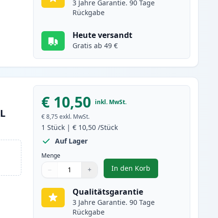
3 Jahre Garantie. 90 Tage
Rückgabe
Heute versandt
Gratis ab 49 €
€ 10,50
inkl. MwSt.
XL
€ 8,75
exkl. MwSt.
1
Stück
|
€ 10,50
/Stück
Auf Lager
Menge
In den Korb
−
+
,
Canon CLI-581XXL (1997C0
Menge
Verwenden Sie die Tasten, um anzupassen
Menge
:
1
Qualitätsgarantie
3 Jahre Garantie. 90 Tage
Rückgabe