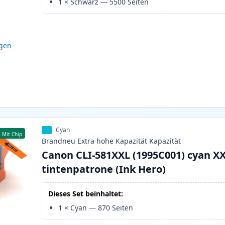
1
×
Schwarz
—
5500
Seiten
igen
Cyan
Mit Chip
Brandneu
Extra hohe Kapazität
Kapazität
Canon CLI-581XXL (1995C001) cyan X
tintenpatrone (Ink Hero)
Dieses Set beinhaltet:
1
×
Cyan
—
870
Seiten