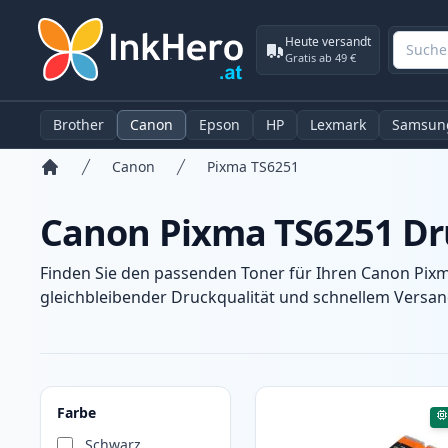
Heute versandt
Gratis ab 49 €
Brother
Canon
Epson
HP
Lexmark
Samsun
Canon
Pixma TS6251
Startseite
Canon Pixma TS6251 Dr
Finden Sie den passenden Toner für Ihren Canon Pixm
gleichbleibender Druckqualität und schnellem Versand
Produkte
Farbe
Schwarz