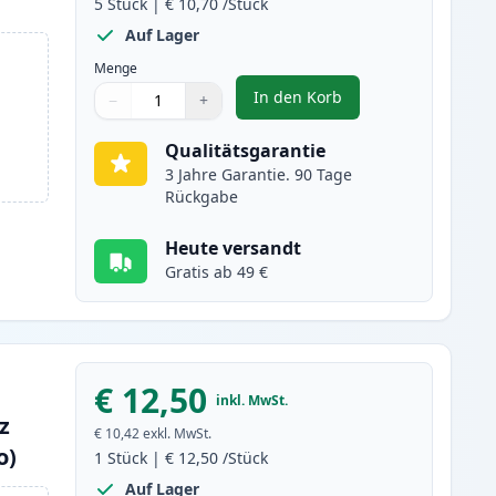
5
Stück
|
€ 10,70
/Stück
Auf Lager
Menge
In den Korb
−
+
,
5 stück Canon PGI-580XXL
Menge
Verwenden Sie die Tasten, um anzupassen
Menge
:
1
Qualitätsgarantie
3 Jahre Garantie. 90 Tage
Rückgabe
Heute versandt
Gratis ab 49 €
€ 12,50
inkl. MwSt.
z
€ 10,42
exkl. MwSt.
o)
1
Stück
|
€ 12,50
/Stück
Auf Lager