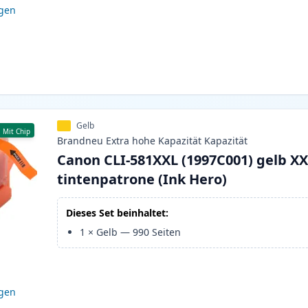
igen
Gelb
Mit Chip
Brandneu
Extra hohe Kapazität
Kapazität
Canon CLI-581XXL (1997C001) gelb X
tintenpatrone (Ink Hero)
Dieses Set beinhaltet:
1
×
Gelb
—
990
Seiten
igen