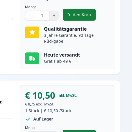
Menge
In den Korb
−
+
,
Canon PGI-580XXL (1970C0
Menge
Verwenden Sie die Tasten, um anzupassen
Menge
:
1
Qualitätsgarantie
3 Jahre Garantie. 90 Tage
Rückgabe
Heute versandt
Gratis ab 49 €
€ 10,50
inkl. MwSt.
z
€ 8,75
exkl. MwSt.
1
Stück
|
€ 10,50
/Stück
Auf Lager
Menge