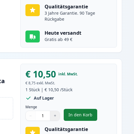
Qualitätsgarantie
3 Jahre Garantie. 90 Tage
Rückgabe
Heute versandt
Gratis ab 49 €
€ 10,50
inkl. MwSt.
ta
€ 8,75
exkl. MwSt.
1
Stück
|
€ 10,50
/Stück
Auf Lager
Menge
In den Korb
−
+
,
Canon CLI-581XXL (1996C0
Menge
Verwenden Sie die Tasten, um anzupassen
Menge
:
1
Qualitätsgarantie