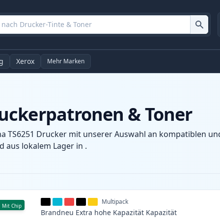
g
Xerox
Mehr Marken
uckerpatronen & Toner
a TS6251 Drucker mit unserer Auswahl an kompatiblen und 
 aus lokalem Lager in .
Multipack
Mit Chip
Brandneu
Extra hohe Kapazität
Kapazität