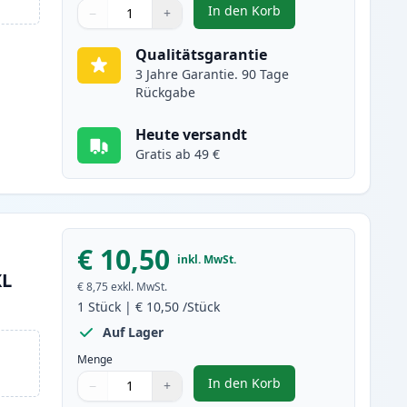
In den Korb
−
+
,
Canon CLI-581XXL (1998C0
Menge
Verwenden Sie die Tasten, um anzupassen
Menge
:
1
Qualitätsgarantie
3 Jahre Garantie. 90 Tage
Rückgabe
Heute versandt
Gratis ab 49 €
€ 10,50
inkl. MwSt.
XL
€ 8,75
exkl. MwSt.
1
Stück
|
€ 10,50
/Stück
Auf Lager
Menge
In den Korb
−
+
,
Canon CLI-581XXL (1995C0
Menge
Verwenden Sie die Tasten, um anzupassen
Menge
:
1