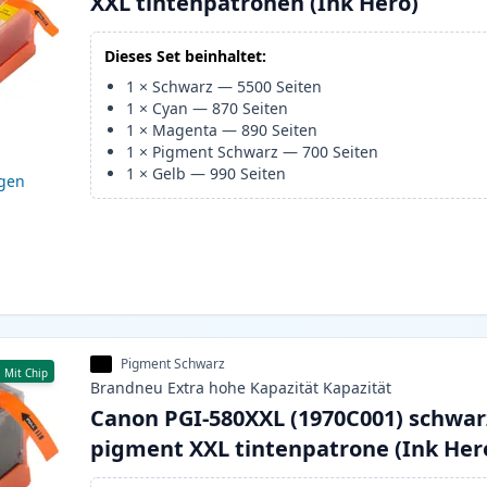
XXL tintenpatronen (Ink Hero)
Dieses Set beinhaltet:
1
×
Schwarz
—
5500
Seiten
1
×
Cyan
—
870
Seiten
1
×
Magenta
—
890
Seiten
1
×
Pigment Schwarz
—
700
Seiten
1
×
Gelb
—
990
Seiten
igen
Pigment Schwarz
Mit Chip
Brandneu
Extra hohe Kapazität
Kapazität
Canon PGI-580XXL (1970C001) schwar
pigment XXL tintenpatrone (Ink Her