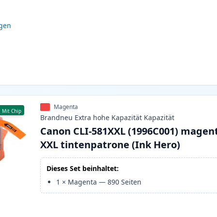
igen
Magenta
Mit Chip
Brandneu
Extra hohe Kapazität
Kapazität
Canon CLI-581XXL (1996C001) magen
XXL tintenpatrone (Ink Hero)
Dieses Set beinhaltet:
1
×
Magenta
—
890
Seiten