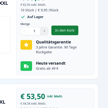
1XXL
€ 82,92
exkl. MwSt.
10
Stück
|
€ 9,95
/Stück
Auf Lager
Menge
In den Korb
−
+
,
10 stück Canon PGI-580XX
Menge
Verwenden Sie die Tasten, um anzupassen
Menge
:
1
Qualitätsgarantie
3 Jahre Garantie. 90 Tage
Rückgabe
Heute versandt
Gratis ab 49 €
€ 53,50
inkl. MwSt.
XXL
€ 44,58
exkl. MwSt.