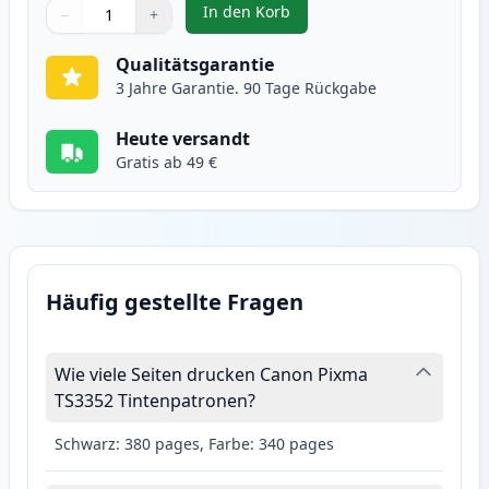
In den Korb
−
+
,
Canon CL-546XL Tintenpatrone F
Menge
Verwenden Sie die Tasten, um anzupassen
Menge
:
1
Qualitätsgarantie
3 Jahre Garantie. 90 Tage Rückgabe
Heute versandt
Gratis ab 49 €
Häufig gestellte Fragen
Wie viele Seiten drucken Canon Pixma
TS3352 Tintenpatronen?
Schwarz: 380 pages, Farbe: 340 pages