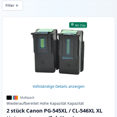
Druckqualität und schnellem Versand aus
Filter
lokalem Lager in .
Produkte
Mit Chip
Vollständige Details anzeigen
Multipack
Wiederaufbereitet
Hohe Kapazität
Kapazität
2 stück Canon PG-545XL / CL-546XL XL