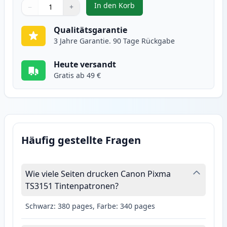
In den Korb
−
+
,
Canon CL-546XL Tintenpatrone F
Menge
Verwenden Sie die Tasten, um anzupassen
Menge
:
1
Qualitätsgarantie
3 Jahre Garantie. 90 Tage Rückgabe
Heute versandt
Gratis ab 49 €
Häufig gestellte Fragen
Wie viele Seiten drucken Canon Pixma
TS3151 Tintenpatronen?
Schwarz: 380 pages, Farbe: 340 pages