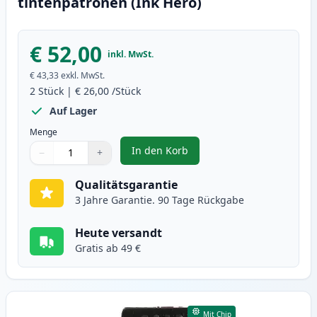
tintenpatronen (Ink Hero)
€ 52,00
inkl. MwSt.
€ 43,33
exkl. MwSt.
2
Stück
|
€ 26,00
/Stück
Auf Lager
Menge
In den Korb
−
+
,
2 stück Canon PG-545XL / CL-546
Menge
Verwenden Sie die Tasten, um anzupassen
Menge
:
1
Qualitätsgarantie
3 Jahre Garantie. 90 Tage Rückgabe
Heute versandt
Gratis ab 49 €
Mit Chip