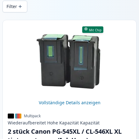
Druckqualität und schnellem Versand aus
Filter
lokalem Lager in .
Produkte
Mit Chip
Vollständige Details anzeigen
Multipack
Wiederaufbereitet
Hohe Kapazität
Kapazität
2 stück Canon PG-545XL / CL-546XL XL