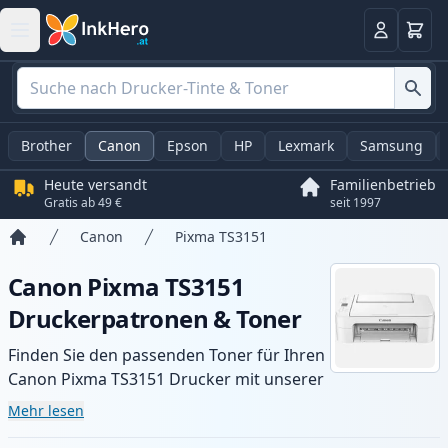
Warenk
Anmelden
Brother
Canon
Epson
HP
Lexmark
Samsung
Heute versandt
Familienbetrieb
Gratis ab 49 €
seit 1997
Canon
Pixma TS3151
Startseite
Canon Pixma TS3151
Druckerpatronen & Toner
Finden Sie den passenden Toner für Ihren
Canon Pixma TS3151 Drucker mit unserer
Auswahl an kompatiblen und XL-Patronen.
Mehr lesen
Profitieren Sie von gleichbleibender