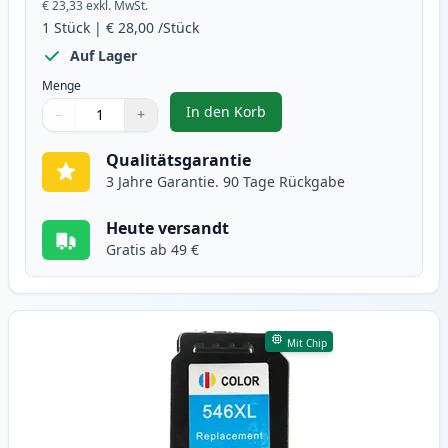
€ 23,33
exkl. MwSt.
1
Stück
|
€ 28,00
/Stück
Auf Lager
Menge
In den Korb
−
+
,
Canon PG-545XL schwarz XL tint
Menge
Verwenden Sie die Tasten, um anzupassen
Menge
:
1
Qualitätsgarantie
3 Jahre Garantie. 90 Tage Rückgabe
Heute versandt
Gratis ab 49 €
Mit Chip