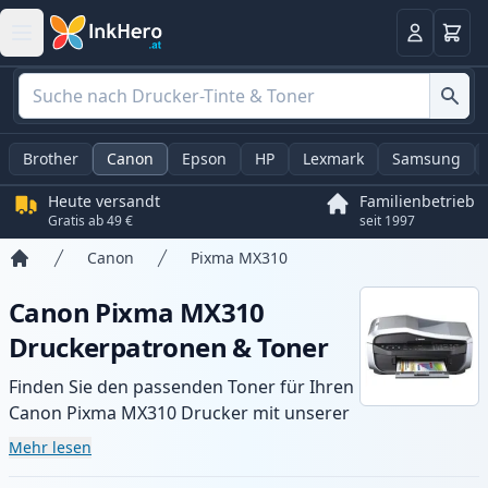
Warenk
Anmelden
Brother
Canon
Epson
HP
Lexmark
Samsung
Heute versandt
Familienbetrieb
Gratis ab 49 €
seit 1997
Canon
Pixma MX310
Startseite
Canon Pixma MX310
Druckerpatronen & Toner
Finden Sie den passenden Toner für Ihren
Canon Pixma MX310 Drucker mit unserer
Auswahl an kompatiblen und XL-Patronen.
Mehr lesen
Profitieren Sie von gleichbleibender