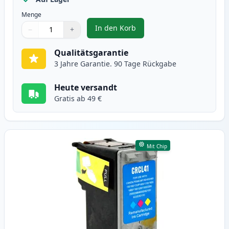
Menge
In den Korb
−
+
,
Canon PG-40 schwarz pigment ti
Menge
Verwenden Sie die Tasten, um anzupassen
Menge
:
1
Qualitätsgarantie
3 Jahre Garantie. 90 Tage Rückgabe
Heute versandt
Gratis ab 49 €
Mit Chip