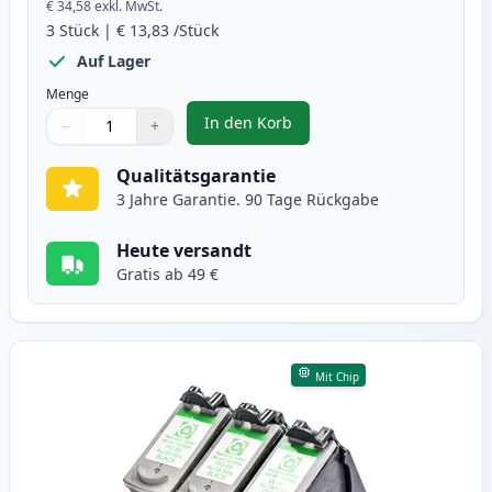
€ 34,58
exkl. MwSt.
3
Stück
|
€ 13,83
/Stück
Auf Lager
Menge
In den Korb
−
+
,
3 stück Canon PG-40 & CL-41 tin
Menge
Verwenden Sie die Tasten, um anzupassen
Menge
:
1
Qualitätsgarantie
3 Jahre Garantie. 90 Tage Rückgabe
Heute versandt
Gratis ab 49 €
Mit Chip