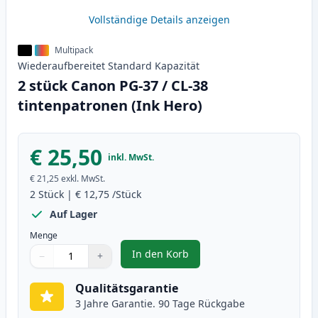
Vollständige Details anzeigen
Multipack
Wiederaufbereitet
Standard
Kapazität
2 stück Canon PG-37 / CL-38
tintenpatronen (Ink Hero)
€ 25,50
inkl. MwSt.
€ 21,25
exkl. MwSt.
2
Stück
|
€ 12,75
/Stück
Auf Lager
Menge
In den Korb
−
+
,
2 stück Canon PG-37 / CL-38 tin
Menge
Verwenden Sie die Tasten, um anzupassen
Menge
:
1
Qualitätsgarantie
3 Jahre Garantie. 90 Tage Rückgabe