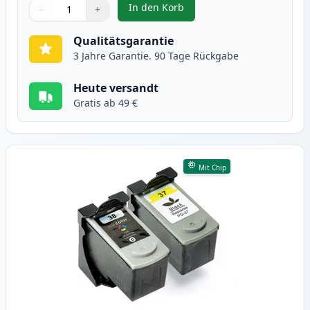
In den Korb
−
+
,
3 stück Canon PG-50 & CL-51 tin
Menge
Verwenden Sie die Tasten, um anzupassen
Menge
:
1
Qualitätsgarantie
3 Jahre Garantie. 90 Tage Rückgabe
Heute versandt
Gratis ab 49 €
Mit Chip