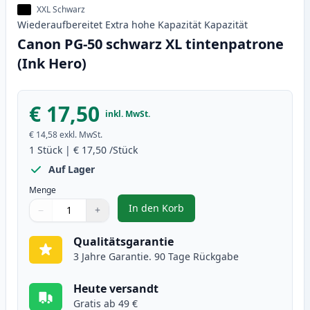
XXL Schwarz
Wiederaufbereitet
Extra hohe Kapazität
Kapazität
Canon PG-50 schwarz XL tintenpatrone
(Ink Hero)
€ 17,50
inkl. MwSt.
€ 14,58
exkl. MwSt.
1
Stück
|
€ 17,50
/Stück
Auf Lager
Menge
In den Korb
−
+
,
Canon PG-50 schwarz XL tintenp
Menge
Verwenden Sie die Tasten, um anzupassen
Menge
:
1
Qualitätsgarantie
3 Jahre Garantie. 90 Tage Rückgabe
Heute versandt
Gratis ab 49 €