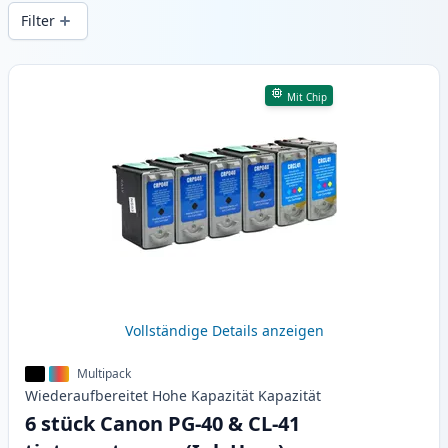
Druckqualität und schnellem Versand aus
Filter
lokalem Lager in .
Produkte
Mit Chip
Vollständige Details anzeigen
Multipack
Wiederaufbereitet
Hohe Kapazität
Kapazität
6 stück Canon PG-40 & CL-41