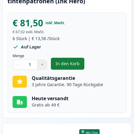
tintenpatronen (Ink Hero)
€ 81,50
inkl. MwSt.
€ 67,92
exkl. MwSt.
6
Stück
|
€ 13,58
/Stück
Auf Lager
Menge
In den Korb
−
+
,
6 stück Canon PG-40 & CL-41 tin
Menge
Verwenden Sie die Tasten, um anzupassen
Menge
:
1
Qualitätsgarantie
3 Jahre Garantie. 90 Tage Rückgabe
Heute versandt
Gratis ab 49 €
Mit Chip