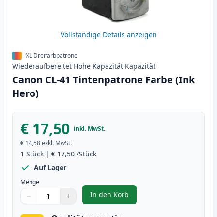
Vollständige Details anzeigen
XL Dreifarbpatrone
Wiederaufbereitet
Hohe Kapazität
Kapazität
Canon CL-41 Tintenpatrone Farbe (Ink
Hero)
€ 17,50
inkl. MwSt.
€ 14,58
exkl. MwSt.
1
Stück
|
€ 17,50
/Stück
Auf Lager
Menge
In den Korb
−
+
,
Canon CL-41 Tintenpatrone Farb
Menge
Verwenden Sie die Tasten, um anzupassen
Menge
:
1