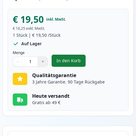
€ 19,50
inkl. MwSt.
€ 16,25
exkl. MwSt.
1
Stück
|
€ 19,50
/Stück
Auf Lager
Menge
In den Korb
−
+
,
Canon CL-51 Tintenpatrone Farb
Menge
Verwenden Sie die Tasten, um anzupassen
Menge
:
1
Qualitätsgarantie
3 Jahre Garantie. 90 Tage Rückgabe
Heute versandt
Gratis ab 49 €