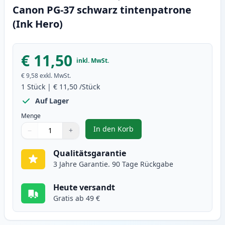
Canon PG-37 schwarz tintenpatrone
(Ink Hero)
€ 11,50
inkl. MwSt.
€ 9,58
exkl. MwSt.
1
Stück
|
€ 11,50
/Stück
Auf Lager
Menge
In den Korb
−
+
,
Canon PG-37 schwarz tintenpatr
Menge
Verwenden Sie die Tasten, um anzupassen
Menge
:
1
Qualitätsgarantie
3 Jahre Garantie. 90 Tage Rückgabe
Heute versandt
Gratis ab 49 €