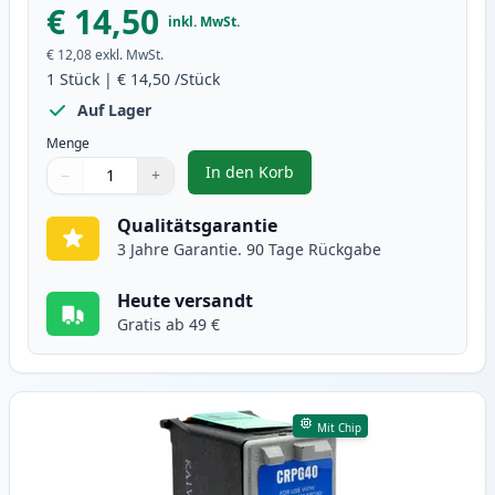
€ 14,50
inkl. MwSt.
€ 12,08
exkl. MwSt.
1
Stück
|
€ 14,50
/Stück
Auf Lager
Menge
In den Korb
−
+
,
Canon CL-38 Tintenpatrone Farb
Menge
Verwenden Sie die Tasten, um anzupassen
Menge
:
1
Qualitätsgarantie
3 Jahre Garantie. 90 Tage Rückgabe
Heute versandt
Gratis ab 49 €
Mit Chip