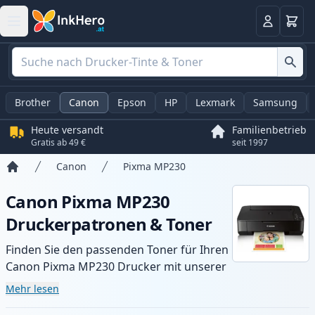
Warenk
Anmelden
Brother
Canon
Epson
HP
Lexmark
Samsung
Heute versandt
Familienbetrieb
Gratis ab 49 €
seit 1997
Canon
Pixma MP230
Startseite
Canon Pixma MP230
Druckerpatronen & Toner
Finden Sie den passenden Toner für Ihren
Canon Pixma MP230 Drucker mit unserer
Auswahl an kompatiblen und XL-Patronen.
Mehr lesen
Profitieren Sie von gleichbleibender