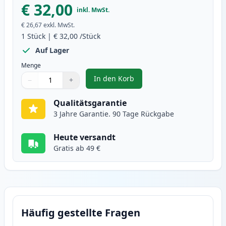
€ 32,00
inkl. MwSt.
€ 26,67
exkl. MwSt.
1
Stück
|
€ 32,00
/Stück
Auf Lager
Menge
In den Korb
−
+
,
Canon CL-513 Tintenpatrone Far
Menge
Verwenden Sie die Tasten, um anzupassen
Menge
:
1
Qualitätsgarantie
3 Jahre Garantie. 90 Tage Rückgabe
Heute versandt
Gratis ab 49 €
Häufig gestellte Fragen