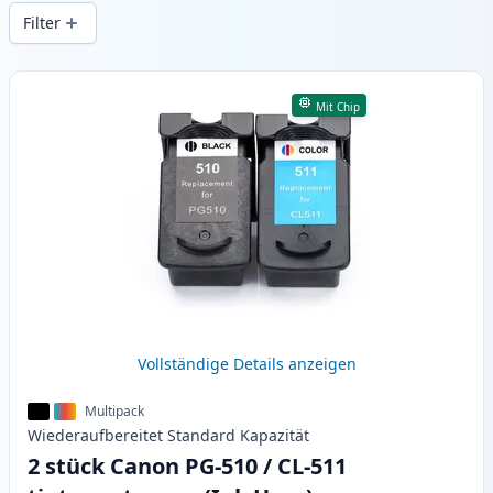
Druckqualität und schnellem Versand aus
Filter
lokalem Lager in .
Produkte
Mit Chip
Vollständige Details anzeigen
Multipack
Wiederaufbereitet
Standard
Kapazität
2 stück Canon PG-510 / CL-511