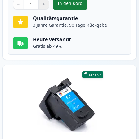
In den Korb
−
+
,
Canon PG-510 schwarz tintenpat
Menge
Verwenden Sie die Tasten, um anzupassen
Menge
:
1
Qualitätsgarantie
3 Jahre Garantie. 90 Tage Rückgabe
Heute versandt
Gratis ab 49 €
Mit Chip