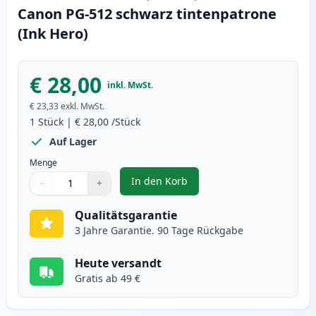
Canon PG-512 schwarz tintenpatrone
(Ink Hero)
€ 28,00
inkl. MwSt.
€ 23,33
exkl. MwSt.
1
Stück
|
€ 28,00
/Stück
Auf Lager
Menge
In den Korb
−
+
,
Canon PG-512 schwarz tintenpat
Menge
Verwenden Sie die Tasten, um anzupassen
Menge
:
1
Qualitätsgarantie
3 Jahre Garantie. 90 Tage Rückgabe
Heute versandt
Gratis ab 49 €