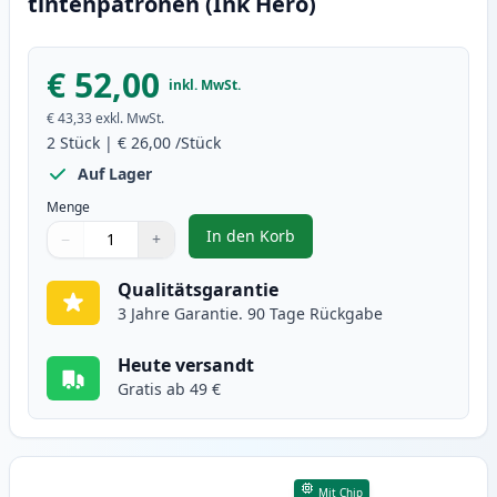
tintenpatronen (Ink Hero)
€ 52,00
inkl. MwSt.
€ 43,33
exkl. MwSt.
2
Stück
|
€ 26,00
/Stück
Auf Lager
Menge
In den Korb
−
+
,
2 stück Canon PG-510 / CL-511 t
Menge
Verwenden Sie die Tasten, um anzupassen
Menge
:
1
Qualitätsgarantie
3 Jahre Garantie. 90 Tage Rückgabe
Heute versandt
Gratis ab 49 €
Mit Chip