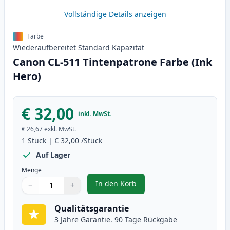
Vollständige Details anzeigen
Farbe
Wiederaufbereitet
Standard
Kapazität
Canon CL-511 Tintenpatrone Farbe (Ink
Hero)
€ 32,00
inkl. MwSt.
€ 26,67
exkl. MwSt.
1
Stück
|
€ 32,00
/Stück
Auf Lager
Menge
In den Korb
−
+
,
Canon CL-511 Tintenpatrone Far
Menge
Verwenden Sie die Tasten, um anzupassen
Menge
:
1
Qualitätsgarantie
3 Jahre Garantie. 90 Tage Rückgabe