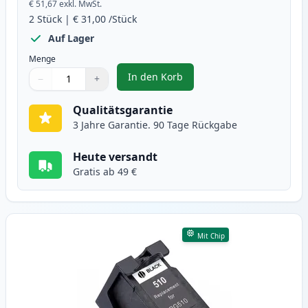
€ 51,67
exkl. MwSt.
2
Stück
|
€ 31,00
/Stück
Auf Lager
Menge
In den Korb
−
+
,
2 stück Canon PG-512 / CL-513 t
Menge
Verwenden Sie die Tasten, um anzupassen
Menge
:
1
Qualitätsgarantie
3 Jahre Garantie. 90 Tage Rückgabe
Heute versandt
Gratis ab 49 €
Mit Chip