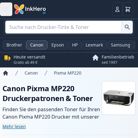
Warenk
Anmelden
Brother
Canon
Epson
HP
Lexmark
Samsung
Heute versandt
Familienbetrieb
Gratis ab 49 €
seit 1997
Canon
Pixma MP220
Startseite
Canon Pixma MP220
Druckerpatronen & Toner
Finden Sie den passenden Toner für Ihren
Canon Pixma MP220 Drucker mit unserer
Auswahl an kompatiblen und XL-Patronen.
Mehr lesen
Profitieren Sie von gleichbleibender