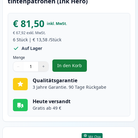
tintenpatronen (Ink Hero)
€ 81,50
inkl. MwSt.
€ 67,92
exkl. MwSt.
6
Stück
|
€ 13,58
/Stück
Auf Lager
Menge
In den Korb
−
+
,
6 stück Canon PG-40 & CL-41 tin
Menge
Verwenden Sie die Tasten, um anzupassen
Menge
:
1
Qualitätsgarantie
3 Jahre Garantie. 90 Tage Rückgabe
Heute versandt
Gratis ab 49 €
Mit Chip