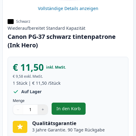
Vollständige Details anzeigen
Schwarz
Wiederaufbereitet
Standard
Kapazität
Canon PG-37 schwarz tintenpatrone
(Ink Hero)
€ 11,50
inkl. MwSt.
€ 9,58
exkl. MwSt.
1
Stück
|
€ 11,50
/Stück
Auf Lager
Menge
In den Korb
−
+
,
Canon PG-37 schwarz tintenpatr
Menge
Verwenden Sie die Tasten, um anzupassen
Menge
:
1
Qualitätsgarantie
3 Jahre Garantie. 90 Tage Rückgabe