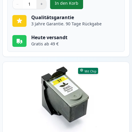
In den Korb
−
+
,
2 stück Canon PG-37 / CL-38 tin
Menge
Verwenden Sie die Tasten, um anzupassen
Menge
:
1
Qualitätsgarantie
3 Jahre Garantie. 90 Tage Rückgabe
Heute versandt
Gratis ab 49 €
Mit Chip