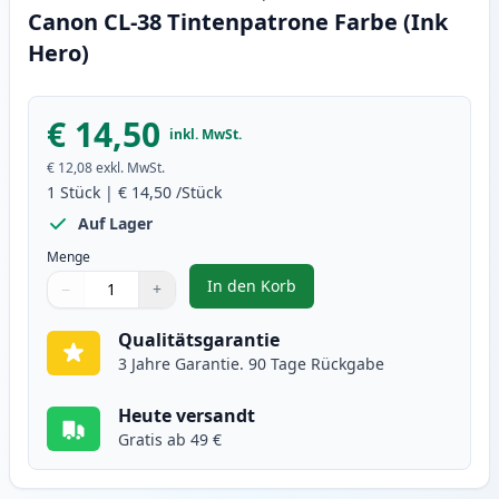
Canon CL-38 Tintenpatrone Farbe (Ink
Hero)
€ 14,50
inkl. MwSt.
€ 12,08
exkl. MwSt.
1
Stück
|
€ 14,50
/Stück
Auf Lager
Menge
In den Korb
−
+
,
Canon CL-38 Tintenpatrone Farb
Menge
Verwenden Sie die Tasten, um anzupassen
Menge
:
1
Qualitätsgarantie
3 Jahre Garantie. 90 Tage Rückgabe
Heute versandt
Gratis ab 49 €