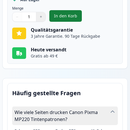
Menge
In den Korb
−
+
,
Canon CL-41 Tintenpatrone Farb
Menge
Verwenden Sie die Tasten, um anzupassen
Menge
:
1
Qualitätsgarantie
3 Jahre Garantie. 90 Tage Rückgabe
Heute versandt
Gratis ab 49 €
Häufig gestellte Fragen
Wie viele Seiten drucken Canon Pixma
MP220 Tintenpatronen?