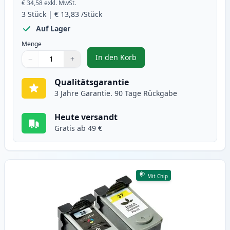
€ 34,58
exkl. MwSt.
3
Stück
|
€ 13,83
/Stück
Auf Lager
Menge
In den Korb
−
+
,
3 stück Canon PG-40 & CL-41 tin
Menge
Verwenden Sie die Tasten, um anzupassen
Menge
:
1
Qualitätsgarantie
3 Jahre Garantie. 90 Tage Rückgabe
Heute versandt
Gratis ab 49 €
Mit Chip