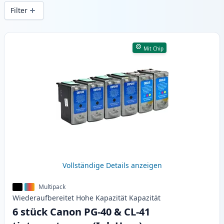
Druckqualität und schnellem Versand aus
Filter
lokalem Lager in .
Produkte
Mit Chip
Vollständige Details anzeigen
Multipack
Wiederaufbereitet
Hohe Kapazität
Kapazität
6 stück Canon PG-40 & CL-41