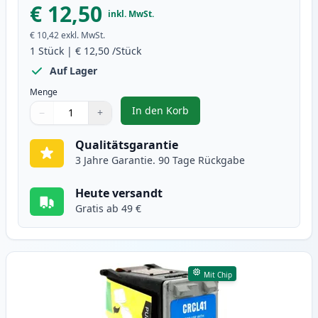
€ 12,50
inkl. MwSt.
€ 10,42
exkl. MwSt.
1
Stück
|
€ 12,50
/Stück
Auf Lager
Menge
In den Korb
−
+
,
Canon PG-40 schwarz pigment ti
Menge
Verwenden Sie die Tasten, um anzupassen
Menge
:
1
Qualitätsgarantie
3 Jahre Garantie. 90 Tage Rückgabe
Heute versandt
Gratis ab 49 €
Mit Chip