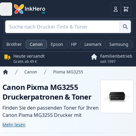
Warenk
Anmelden
Brother
Canon
Epson
HP
Lexmark
Samsung
Heute versandt
Familienbetrieb
Gratis ab 49 €
seit 1997
Canon
Pixma MG3255
Startseite
Canon Pixma MG3255
Druckerpatronen & Toner
Finden Sie den passenden Toner für Ihren
Canon Pixma MG3255 Drucker mit
unserer Auswahl an kompatiblen und XL-
Mehr lesen
Patronen. Profitieren Sie von