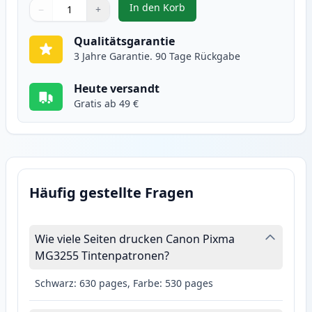
In den Korb
−
+
,
Canon CL-541XL Tintenpatrone F
Menge
Verwenden Sie die Tasten, um anzupassen
Menge
:
1
Qualitätsgarantie
3 Jahre Garantie. 90 Tage Rückgabe
Heute versandt
Gratis ab 49 €
Häufig gestellte Fragen
Wie viele Seiten drucken Canon Pixma
MG3255 Tintenpatronen?
Schwarz: 630 pages, Farbe: 530 pages