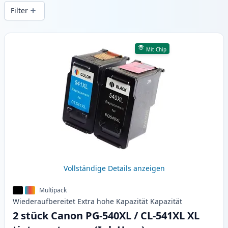
gleichbleibender Druckqualität und
Filter
schnellem Versand aus lokalem Lager in .
Produkte
Mit Chip
Vollständige Details anzeigen
Multipack
Wiederaufbereitet
Extra hohe Kapazität
Kapazität
2 stück Canon PG-540XL / CL-541XL XL