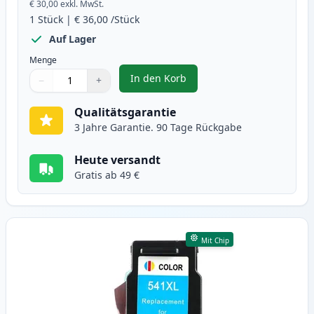
€ 30,00
exkl. MwSt.
1
Stück
|
€ 36,00
/Stück
Auf Lager
Menge
In den Korb
−
+
,
Canon PG-540XL schwarz XL tint
Menge
Verwenden Sie die Tasten, um anzupassen
Menge
:
1
Qualitätsgarantie
3 Jahre Garantie. 90 Tage Rückgabe
Heute versandt
Gratis ab 49 €
Mit Chip