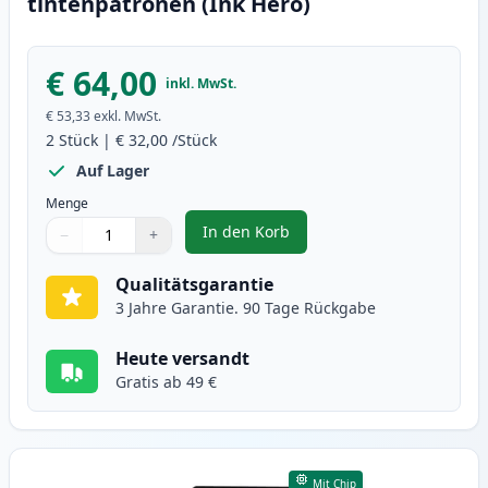
tintenpatronen (Ink Hero)
€ 64,00
inkl. MwSt.
€ 53,33
exkl. MwSt.
2
Stück
|
€ 32,00
/Stück
Auf Lager
Menge
In den Korb
−
+
,
2 stück Canon PG-540XL / CL-541
Menge
Verwenden Sie die Tasten, um anzupassen
Menge
:
1
Qualitätsgarantie
3 Jahre Garantie. 90 Tage Rückgabe
Heute versandt
Gratis ab 49 €
Mit Chip