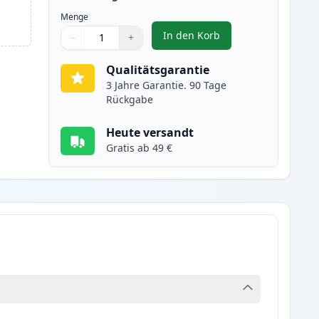
Menge
In den Korb
−
+
,
Canon CL-541XL Tintenpat
Menge
Verwenden Sie die Tasten, um anzupassen
Menge
:
1
Qualitätsgarantie
3 Jahre Garantie. 90 Tage
Rückgabe
Heute versandt
Gratis ab 49 €