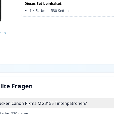
Dieses Set beinhaltet:
1
×
Farbe
—
530
Seiten
igen
llte Fragen
drucken Canon Pixma MG3155 Tintenpatronen?
Farbe: 530 pages