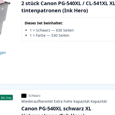
2 stück Canon PG-540XL / CL-541XL X
tintenpatronen (Ink Hero)
Dieses Set beinhaltet:
1
×
Schwarz
—
630
Seiten
1
×
Farbe
—
530
Seiten
igen
Schwarz
Mit Chip
Wiederaufbereitet
Extra hohe Kapazität
Kapazität
Canon PG-540XL schwarz XL