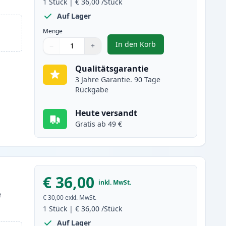
1
Stück
|
€ 36,00
/Stück
Auf Lager
Menge
In den Korb
−
+
,
Canon PG-540XL schwarz X
Menge
Verwenden Sie die Tasten, um anzupassen
Menge
:
1
Qualitätsgarantie
3 Jahre Garantie. 90 Tage
Rückgabe
Heute versandt
Gratis ab 49 €
€ 36,00
inkl. MwSt.
e
€ 30,00
exkl. MwSt.
1
Stück
|
€ 36,00
/Stück
Auf Lager