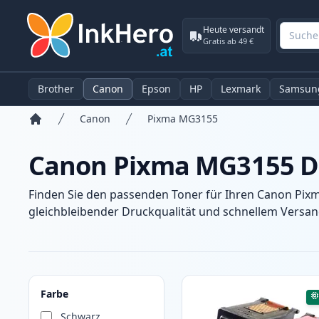
Heute versandt
Gratis ab 49 €
Brother
Canon
Epson
HP
Lexmark
Samsun
Canon
Pixma MG3155
Startseite
Canon Pixma MG3155 D
Finden Sie den passenden Toner für Ihren Canon Pix
gleichbleibender Druckqualität und schnellem Versand
Produkte
Farbe
Schwarz