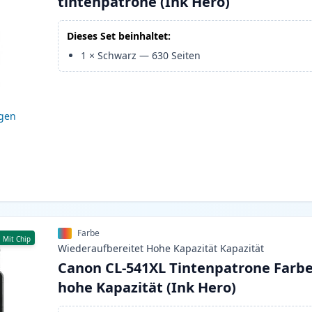
tintenpatrone (Ink Hero)
Dieses Set beinhaltet:
1
×
Schwarz
—
630
Seiten
igen
Farbe
Mit Chip
Wiederaufbereitet
Hohe Kapazität
Kapazität
Canon CL-541XL Tintenpatrone Farb
hohe Kapazität (Ink Hero)