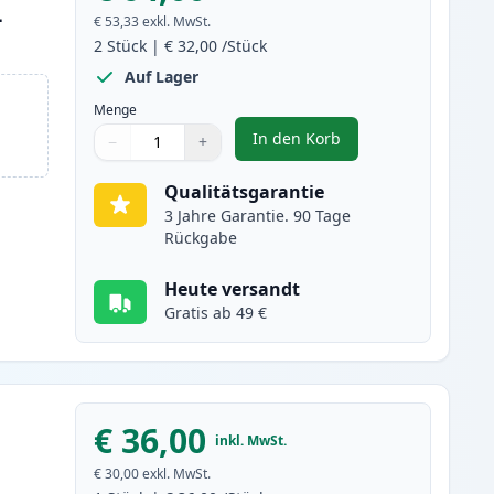
L
€ 53,33
exkl. MwSt.
2
Stück
|
€ 32,00
/Stück
Auf Lager
Menge
In den Korb
−
+
,
2 stück Canon PG-540XL /
Menge
Verwenden Sie die Tasten, um anzupassen
Menge
:
1
Qualitätsgarantie
3 Jahre Garantie. 90 Tage
Rückgabe
Heute versandt
Gratis ab 49 €
€ 36,00
inkl. MwSt.
€ 30,00
exkl. MwSt.