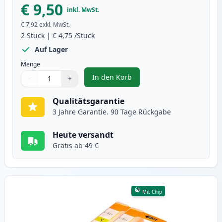
€ 9,50
inkl. MwSt.
€ 7,92
exkl. MwSt.
2
Stück
|
€ 4,75
/Stück
Auf Lager
Menge
In den Korb
−
+
,
2 stück Canon CLI-521M magenta
Menge
Verwenden Sie die Tasten, um anzupassen
Menge
:
1
Qualitätsgarantie
3 Jahre Garantie. 90 Tage Rückgabe
Heute versandt
Gratis ab 49 €
Mit Chip