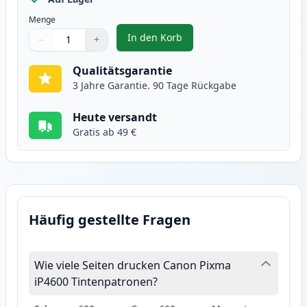
Menge
In den Korb
−
+
,
2 stück Canon CLI-521Y gelb tin
Menge
Verwenden Sie die Tasten, um anzupassen
Menge
:
1
Qualitätsgarantie
3 Jahre Garantie. 90 Tage Rückgabe
Heute versandt
Gratis ab 49 €
Häufig gestellte Fragen
Wie viele Seiten drucken Canon Pixma
iP4600 Tintenpatronen?