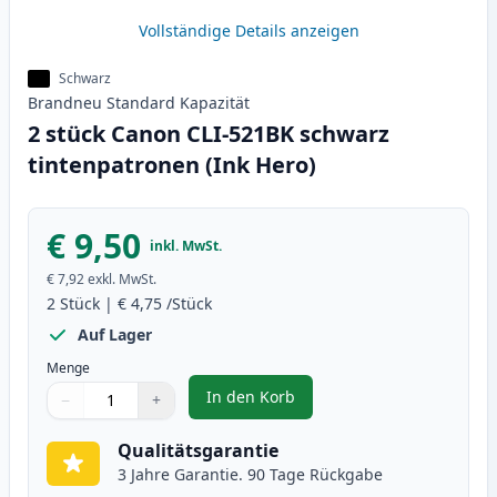
Vollständige Details anzeigen
Schwarz
Brandneu
Standard
Kapazität
2 stück Canon CLI-521BK schwarz
tintenpatronen (Ink Hero)
€ 9,50
inkl. MwSt.
€ 7,92
exkl. MwSt.
2
Stück
|
€ 4,75
/Stück
Auf Lager
Menge
In den Korb
−
+
,
2 stück Canon CLI-521BK schwar
Menge
Verwenden Sie die Tasten, um anzupassen
Menge
:
1
Qualitätsgarantie
3 Jahre Garantie. 90 Tage Rückgabe