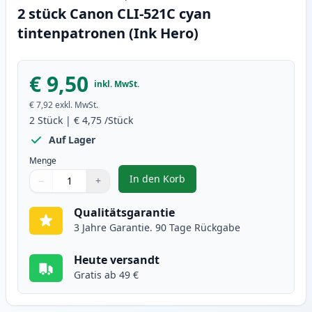
2 stück Canon CLI-521C cyan
tintenpatronen (Ink Hero)
€ 9,50
inkl. MwSt.
€ 7,92
exkl. MwSt.
2
Stück
|
€ 4,75
/Stück
Auf Lager
Menge
In den Korb
−
+
,
2 stück Canon CLI-521C cyan tin
Menge
Verwenden Sie die Tasten, um anzupassen
Menge
:
1
Qualitätsgarantie
3 Jahre Garantie. 90 Tage Rückgabe
Heute versandt
Gratis ab 49 €