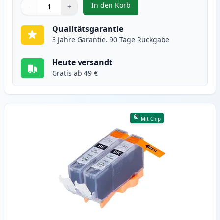
In den Korb
−
+
,
2 stück Canon PGI-520BK schwar
Menge
Verwenden Sie die Tasten, um anzupassen
Menge
:
1
Qualitätsgarantie
3 Jahre Garantie. 90 Tage Rückgabe
Heute versandt
Gratis ab 49 €
Mit Chip