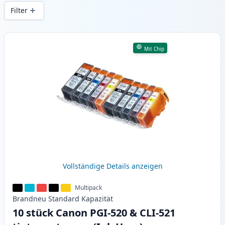
Druckqualität und schnellem Versand aus
Filter
lokalem Lager in .
Produkte
Mit Chip
Vollständige Details anzeigen
Multipack
Brandneu
Standard
Kapazität
10 stück Canon PGI-520 & CLI-521