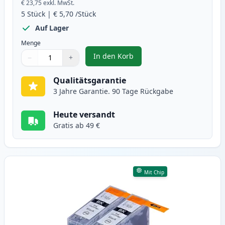
€ 23,75
exkl. MwSt.
5
Stück
|
€ 5,70
/Stück
Auf Lager
Menge
In den Korb
−
+
,
5 stück Canon PGI-520 & CLI-521
Menge
Verwenden Sie die Tasten, um anzupassen
Menge
:
1
Qualitätsgarantie
3 Jahre Garantie. 90 Tage Rückgabe
Heute versandt
Gratis ab 49 €
Mit Chip