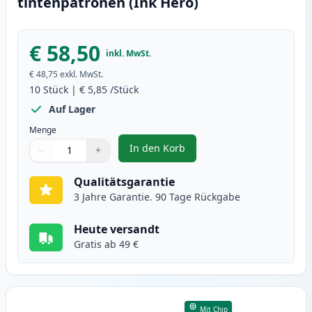
tintenpatronen (Ink Hero)
€ 58,50
inkl. MwSt.
€ 48,75
exkl. MwSt.
10
Stück
|
€ 5,85
/Stück
Auf Lager
Menge
In den Korb
−
+
,
10 stück Canon PGI-520 & CLI-52
Menge
Verwenden Sie die Tasten, um anzupassen
Menge
:
1
Qualitätsgarantie
3 Jahre Garantie. 90 Tage Rückgabe
Heute versandt
Gratis ab 49 €
Mit Chip