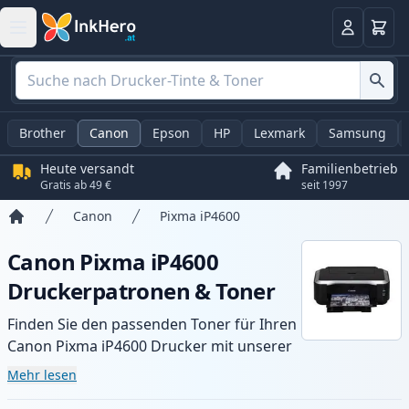
Warenk
Anmelden
Brother
Canon
Epson
HP
Lexmark
Samsung
Heute versandt
Familienbetrieb
Gratis ab 49 €
seit 1997
Canon
Pixma iP4600
Startseite
Canon Pixma iP4600
Druckerpatronen & Toner
Finden Sie den passenden Toner für Ihren
Canon Pixma iP4600 Drucker mit unserer
Auswahl an kompatiblen und XL-Patronen.
Mehr lesen
Profitieren Sie von gleichbleibender