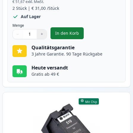
€ 51,67
exkl. MwSt.
2
Stück
|
€ 31,00
/Stück
Auf Lager
Menge
In den Korb
−
+
,
2 stück Canon PG-512 / CL-513 t
Menge
Verwenden Sie die Tasten, um anzupassen
Menge
:
1
Qualitätsgarantie
3 Jahre Garantie. 90 Tage Rückgabe
Heute versandt
Gratis ab 49 €
Mit Chip