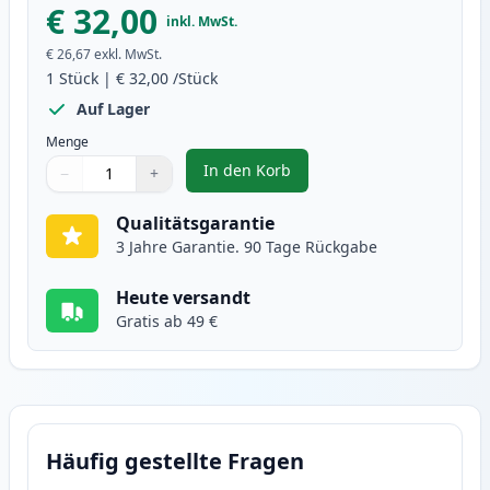
€ 32,00
inkl. MwSt.
€ 26,67
exkl. MwSt.
1
Stück
|
€ 32,00
/Stück
Auf Lager
Menge
In den Korb
−
+
,
Canon CL-513 Tintenpatrone Far
Menge
Verwenden Sie die Tasten, um anzupassen
Menge
:
1
Qualitätsgarantie
3 Jahre Garantie. 90 Tage Rückgabe
Heute versandt
Gratis ab 49 €
Häufig gestellte Fragen