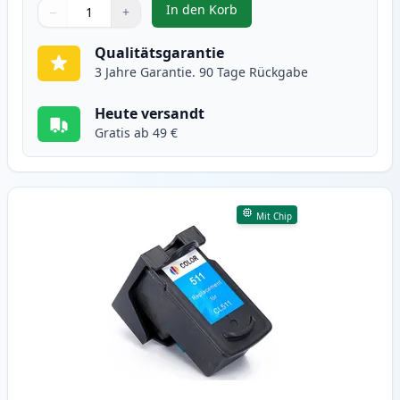
In den Korb
−
+
,
Canon PG-510 schwarz tintenpat
Menge
Verwenden Sie die Tasten, um anzupassen
Menge
:
1
Qualitätsgarantie
3 Jahre Garantie. 90 Tage Rückgabe
Heute versandt
Gratis ab 49 €
Mit Chip