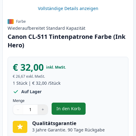
Vollständige Details anzeigen
Farbe
Wiederaufbereitet
Standard
Kapazität
Canon CL-511 Tintenpatrone Farbe (Ink
Hero)
€ 32,00
inkl. MwSt.
€ 26,67
exkl. MwSt.
1
Stück
|
€ 32,00
/Stück
Auf Lager
Menge
In den Korb
−
+
,
Canon CL-511 Tintenpatrone Far
Menge
Verwenden Sie die Tasten, um anzupassen
Menge
:
1
Qualitätsgarantie
3 Jahre Garantie. 90 Tage Rückgabe