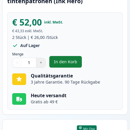
tintenpatronen (Ink Hero)
€ 52,00
inkl. MwSt.
€ 43,33
exkl. MwSt.
2
Stück
|
€ 26,00
/Stück
Auf Lager
Menge
In den Korb
−
+
,
2 stück Canon PG-510 / CL-511 t
Menge
Verwenden Sie die Tasten, um anzupassen
Menge
:
1
Qualitätsgarantie
3 Jahre Garantie. 90 Tage Rückgabe
Heute versandt
Gratis ab 49 €
Mit Chip