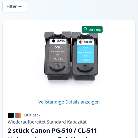
Druckqualität und schnellem Versand aus
Filter
lokalem Lager in .
Produkte
Mit Chip
Vollständige Details anzeigen
Multipack
Wiederaufbereitet
Standard
Kapazität
2 stück Canon PG-510 / CL-511