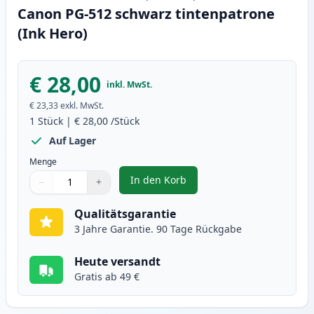
Canon PG-512 schwarz tintenpatrone
(Ink Hero)
€ 28,00
inkl. MwSt.
€ 23,33
exkl. MwSt.
1
Stück
|
€ 28,00
/Stück
Auf Lager
Menge
In den Korb
−
+
,
Canon PG-512 schwarz tintenpat
Menge
Verwenden Sie die Tasten, um anzupassen
Menge
:
1
Qualitätsgarantie
3 Jahre Garantie. 90 Tage Rückgabe
Heute versandt
Gratis ab 49 €