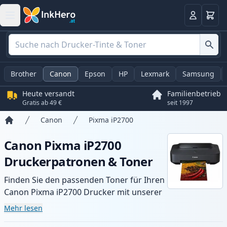
Warenk
Anmelden
Brother
Canon
Epson
HP
Lexmark
Samsung
Heute versandt
Familienbetrieb
Gratis ab 49 €
seit 1997
Canon
Pixma iP2700
Startseite
Canon Pixma iP2700
Druckerpatronen & Toner
Finden Sie den passenden Toner für Ihren
Canon Pixma iP2700 Drucker mit unserer
Auswahl an kompatiblen und XL-Patronen.
Mehr lesen
Profitieren Sie von gleichbleibender