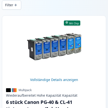
Druckqualität und schnellem Versand aus
Filter
lokalem Lager in .
Produkte
Mit Chip
Vollständige Details anzeigen
Multipack
Wiederaufbereitet
Hohe Kapazität
Kapazität
6 stück Canon PG-40 & CL-41