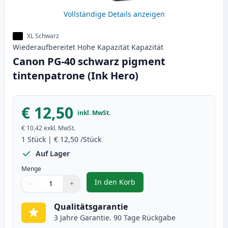
Vollständige Details anzeigen
XL Schwarz
Wiederaufbereitet
Hohe Kapazität
Kapazität
Canon PG-40 schwarz pigment
tintenpatrone (Ink Hero)
€ 12,50
inkl. MwSt.
€ 10,42
exkl. MwSt.
1
Stück
|
€ 12,50
/Stück
Auf Lager
Menge
In den Korb
−
+
,
Canon PG-40 schwarz pigment ti
Menge
Verwenden Sie die Tasten, um anzupassen
Menge
:
1
Qualitätsgarantie
3 Jahre Garantie. 90 Tage Rückgabe