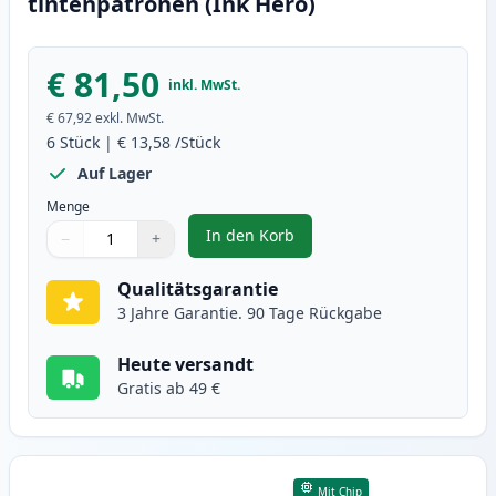
tintenpatronen (Ink Hero)
€ 81,50
inkl. MwSt.
€ 67,92
exkl. MwSt.
6
Stück
|
€ 13,58
/Stück
Auf Lager
Menge
In den Korb
−
+
,
6 stück Canon PG-40 & CL-41 tin
Menge
Verwenden Sie die Tasten, um anzupassen
Menge
:
1
Qualitätsgarantie
3 Jahre Garantie. 90 Tage Rückgabe
Heute versandt
Gratis ab 49 €
Mit Chip