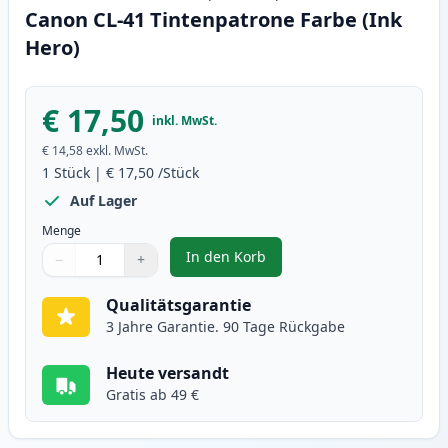
Canon CL-41 Tintenpatrone Farbe (Ink
Hero)
€ 17,50
inkl. MwSt.
€ 14,58
exkl. MwSt.
1
Stück
|
€ 17,50
/Stück
Auf Lager
Menge
In den Korb
−
+
,
Canon CL-41 Tintenpatrone Farb
Menge
Verwenden Sie die Tasten, um anzupassen
Menge
:
1
Qualitätsgarantie
3 Jahre Garantie. 90 Tage Rückgabe
Heute versandt
Gratis ab 49 €