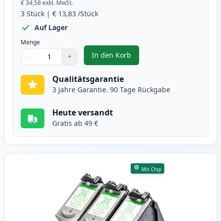
€ 34,58
exkl. MwSt.
3
Stück
|
€ 13,83
/Stück
Auf Lager
Menge
In den Korb
−
+
,
3 stück Canon PG-40 & CL-41 tin
Menge
Verwenden Sie die Tasten, um anzupassen
Menge
:
1
Qualitätsgarantie
3 Jahre Garantie. 90 Tage Rückgabe
Heute versandt
Gratis ab 49 €
Mit Chip