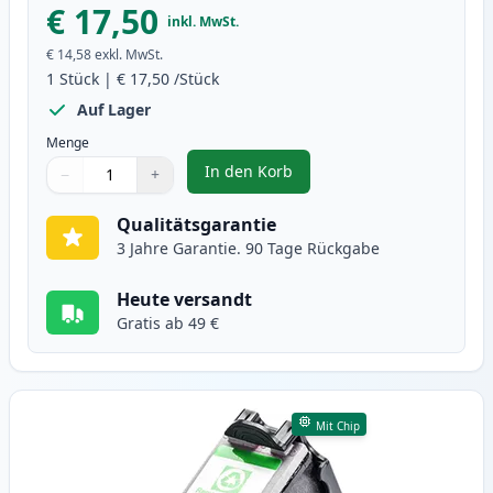
€ 17,50
inkl. MwSt.
€ 14,58
exkl. MwSt.
1
Stück
|
€ 17,50
/Stück
Auf Lager
Menge
In den Korb
−
+
,
Canon PG-50 schwarz XL tintenp
Menge
Verwenden Sie die Tasten, um anzupassen
Menge
:
1
Qualitätsgarantie
3 Jahre Garantie. 90 Tage Rückgabe
Heute versandt
Gratis ab 49 €
Mit Chip