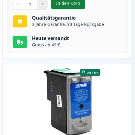
In den Korb
−
+
,
3 stück Canon PG-50 & CL-51 tin
Menge
Verwenden Sie die Tasten, um anzupassen
Menge
:
1
Qualitätsgarantie
3 Jahre Garantie. 90 Tage Rückgabe
Heute versandt
Gratis ab 49 €
Mit Chip