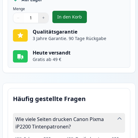
Menge
In den Korb
−
+
,
Canon CL-51 Tintenpatrone Farb
Menge
Verwenden Sie die Tasten, um anzupassen
Menge
:
1
Qualitätsgarantie
3 Jahre Garantie. 90 Tage Rückgabe
Heute versandt
Gratis ab 49 €
Häufig gestellte Fragen
Wie viele Seiten drucken Canon Pixma
iP2200 Tintenpatronen?