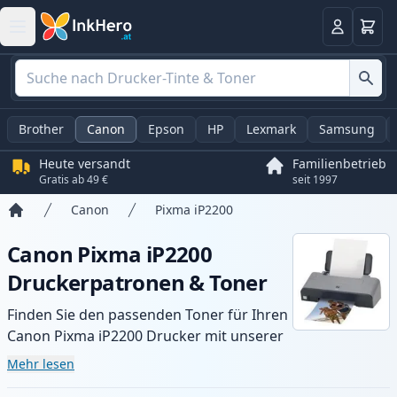
Warenk
Anmelden
Brother
Canon
Epson
HP
Lexmark
Samsung
Heute versandt
Familienbetrieb
Gratis ab 49 €
seit 1997
Canon
Pixma iP2200
Startseite
Canon Pixma iP2200
Druckerpatronen & Toner
Finden Sie den passenden Toner für Ihren
Canon Pixma iP2200 Drucker mit unserer
Auswahl an kompatiblen und XL-Patronen.
Mehr lesen
Profitieren Sie von gleichbleibender