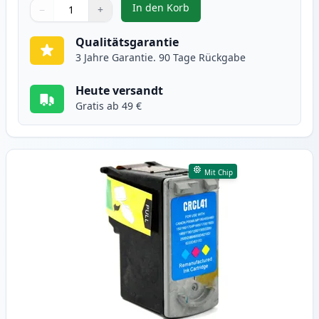
In den Korb
−
+
,
Canon PG-40 schwarz pigment ti
Menge
Verwenden Sie die Tasten, um anzupassen
Menge
:
1
Qualitätsgarantie
3 Jahre Garantie. 90 Tage Rückgabe
Heute versandt
Gratis ab 49 €
Mit Chip