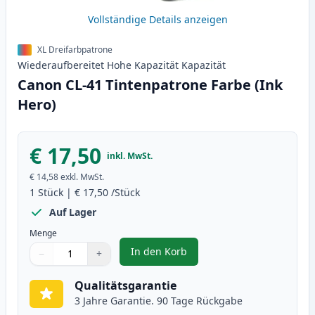
Vollständige Details anzeigen
XL Dreifarbpatrone
Wiederaufbereitet
Hohe Kapazität
Kapazität
Canon CL-41 Tintenpatrone Farbe (Ink
Hero)
€ 17,50
inkl. MwSt.
€ 14,58
exkl. MwSt.
1
Stück
|
€ 17,50
/Stück
Auf Lager
Menge
In den Korb
−
+
,
Canon CL-41 Tintenpatrone Farb
Menge
Verwenden Sie die Tasten, um anzupassen
Menge
:
1
Qualitätsgarantie
3 Jahre Garantie. 90 Tage Rückgabe