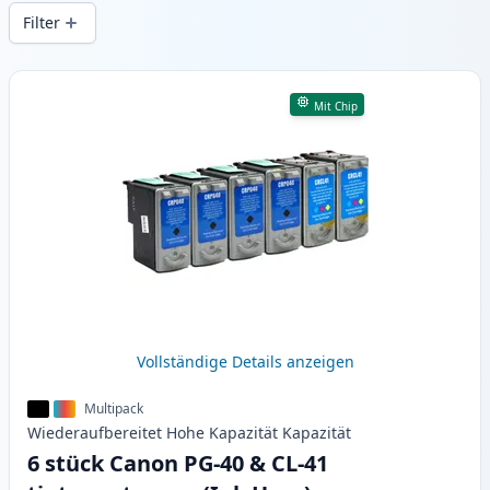
Druckqualität und schnellem Versand aus
Filter
lokalem Lager in .
Produkte
Mit Chip
Vollständige Details anzeigen
Multipack
Wiederaufbereitet
Hohe Kapazität
Kapazität
6 stück Canon PG-40 & CL-41