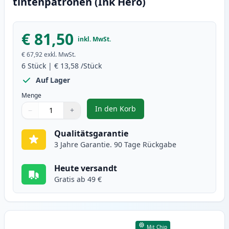
tintenpatronen (Ink Hero)
€ 81,50
inkl. MwSt.
€ 67,92
exkl. MwSt.
6
Stück
|
€ 13,58
/Stück
Auf Lager
Menge
In den Korb
−
+
,
6 stück Canon PG-40 & CL-41 tin
Menge
Verwenden Sie die Tasten, um anzupassen
Menge
:
1
Qualitätsgarantie
3 Jahre Garantie. 90 Tage Rückgabe
Heute versandt
Gratis ab 49 €
Mit Chip