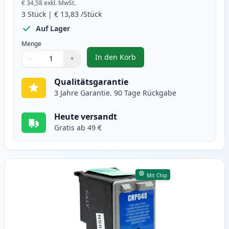
€ 34,58
exkl. MwSt.
3
Stück
|
€ 13,83
/Stück
Auf Lager
Menge
In den Korb
−
+
,
3 stück Canon PG-40 & CL-41 tin
Menge
Verwenden Sie die Tasten, um anzupassen
Menge
:
1
Qualitätsgarantie
3 Jahre Garantie. 90 Tage Rückgabe
Heute versandt
Gratis ab 49 €
Mit Chip