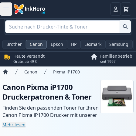
Warenk
Anmelden
Brother
Canon
Epson
HP
Lexmark
Samsung
Heute versandt
Familienbetrieb
Gratis ab 49 €
seit 1997
Canon
Pixma iP1700
Startseite
Canon Pixma iP1700
Druckerpatronen & Toner
Finden Sie den passenden Toner für Ihren
Canon Pixma iP1700 Drucker mit unserer
Auswahl an kompatiblen und XL-Patronen.
Mehr lesen
Profitieren Sie von gleichbleibender