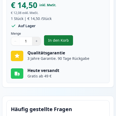
€ 14,50
inkl. MwSt.
€ 12,08
exkl. MwSt.
1
Stück
|
€ 14,50
/Stück
Auf Lager
Menge
In den Korb
−
+
,
Canon PGI-2500XLY gelb XL tint
Menge
Verwenden Sie die Tasten, um anzupassen
Menge
:
1
Qualitätsgarantie
3 Jahre Garantie. 90 Tage Rückgabe
Heute versandt
Gratis ab 49 €
Häufig gestellte Fragen