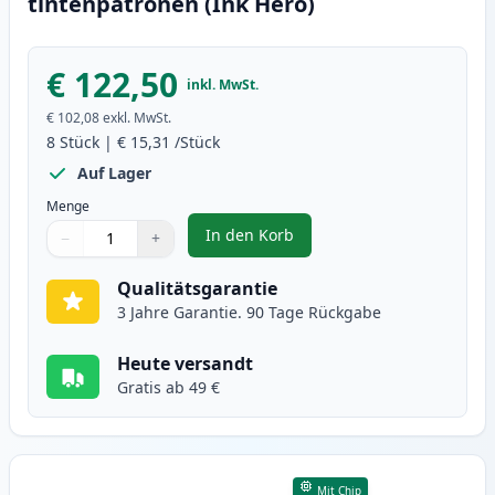
tintenpatronen (Ink Hero)
€ 122,50
inkl. MwSt.
€ 102,08
exkl. MwSt.
8
Stück
|
€ 15,31
/Stück
Auf Lager
Menge
In den Korb
−
+
,
8 stück Canon PGI-2500 XL tinte
Menge
Verwenden Sie die Tasten, um anzupassen
Menge
:
1
Qualitätsgarantie
3 Jahre Garantie. 90 Tage Rückgabe
Heute versandt
Gratis ab 49 €
Mit Chip