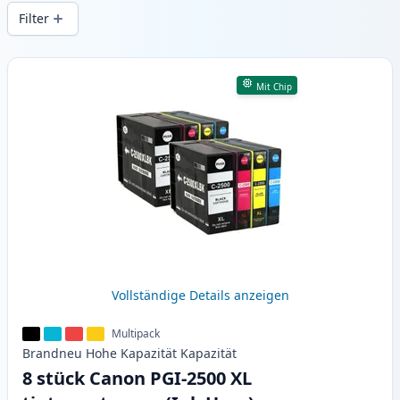
gleichbleibender Druckqualität und
Filter
schnellem Versand aus lokalem Lager in .
Produkte
Mit Chip
Vollständige Details anzeigen
Multipack
Brandneu
Hohe Kapazität
Kapazität
8 stück Canon PGI-2500 XL