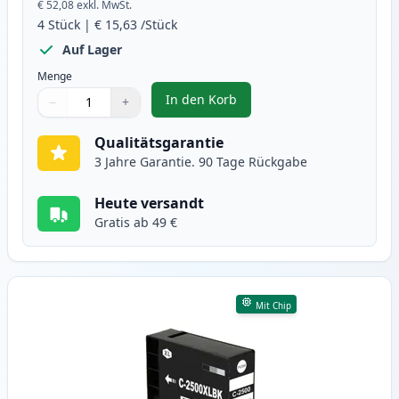
€ 52,08
exkl. MwSt.
4
Stück
|
€ 15,63
/Stück
Auf Lager
Menge
In den Korb
−
+
,
4 stück Canon PGI-2500 XL tinte
Menge
Verwenden Sie die Tasten, um anzupassen
Menge
:
1
Qualitätsgarantie
3 Jahre Garantie. 90 Tage Rückgabe
Heute versandt
Gratis ab 49 €
Mit Chip