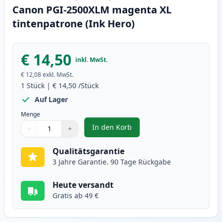
Canon PGI-2500XLM magenta XL
tintenpatrone (Ink Hero)
€ 14,50
inkl. MwSt.
€ 12,08
exkl. MwSt.
1
Stück
|
€ 14,50
/Stück
Auf Lager
Menge
In den Korb
−
+
,
Canon PGI-2500XLM magenta XL 
Menge
Verwenden Sie die Tasten, um anzupassen
Menge
:
1
Qualitätsgarantie
3 Jahre Garantie. 90 Tage Rückgabe
Heute versandt
Gratis ab 49 €