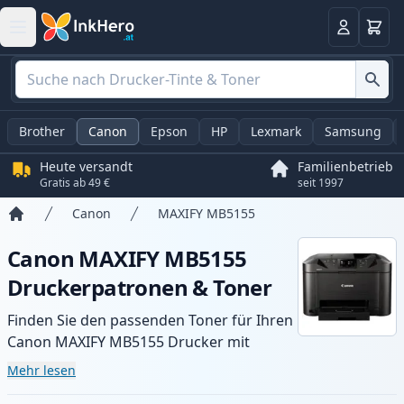
Warenk
Anmelden
Brother
Canon
Epson
HP
Lexmark
Samsung
Heute versandt
Familienbetrieb
Gratis ab 49 €
seit 1997
Canon
MAXIFY MB5155
Startseite
Canon MAXIFY MB5155
Druckerpatronen & Toner
Finden Sie den passenden Toner für Ihren
Canon MAXIFY MB5155 Drucker mit
unserer Auswahl an kompatiblen und XL-
Mehr lesen
Patronen. Profitieren Sie von