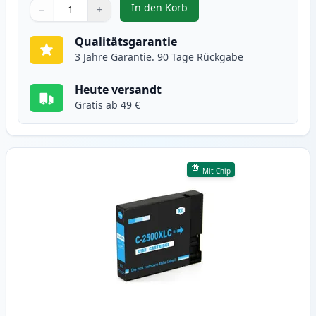
In den Korb
−
+
,
Canon PGI-2500XLBK schwarz XL 
Menge
Verwenden Sie die Tasten, um anzupassen
Menge
:
1
Qualitätsgarantie
3 Jahre Garantie. 90 Tage Rückgabe
Heute versandt
Gratis ab 49 €
Mit Chip