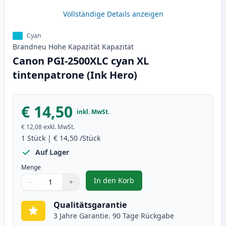
Vollständige Details anzeigen
Cyan
Brandneu
Hohe Kapazität
Kapazität
Canon PGI-2500XLC cyan XL
tintenpatrone (Ink Hero)
€ 14,50
inkl. MwSt.
€ 12,08
exkl. MwSt.
1
Stück
|
€ 14,50
/Stück
Auf Lager
Menge
In den Korb
−
+
,
Canon PGI-2500XLC cyan XL tint
Menge
Verwenden Sie die Tasten, um anzupassen
Menge
:
1
Qualitätsgarantie
3 Jahre Garantie. 90 Tage Rückgabe