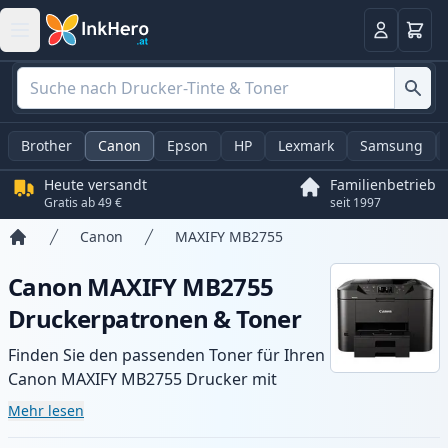
Warenk
Anmelden
Brother
Canon
Epson
HP
Lexmark
Samsung
Heute versandt
Familienbetrieb
Gratis ab 49 €
seit 1997
Canon
MAXIFY MB2755
Startseite
Canon MAXIFY MB2755
Druckerpatronen & Toner
Finden Sie den passenden Toner für Ihren
Canon MAXIFY MB2755 Drucker mit
unserer Auswahl an kompatiblen und XL-
Mehr lesen
Patronen. Profitieren Sie von