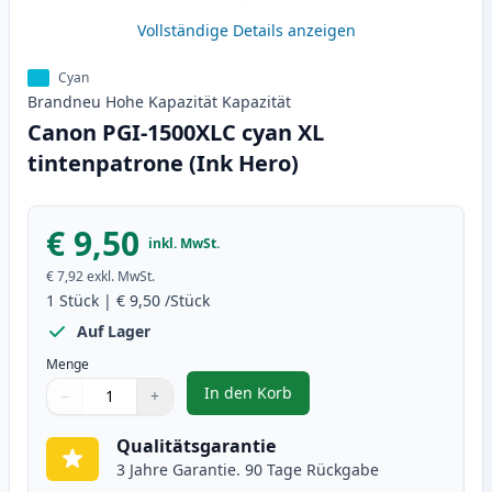
Vollständige Details anzeigen
Cyan
Brandneu
Hohe Kapazität
Kapazität
Canon PGI-1500XLC cyan XL
tintenpatrone (Ink Hero)
€ 9,50
inkl. MwSt.
€ 7,92
exkl. MwSt.
1
Stück
|
€ 9,50
/Stück
Auf Lager
Menge
In den Korb
−
+
,
Canon PGI-1500XLC cyan XL tint
Menge
Verwenden Sie die Tasten, um anzupassen
Menge
:
1
Qualitätsgarantie
3 Jahre Garantie. 90 Tage Rückgabe