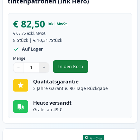
tintenpatronen (Ink Hero)
€ 82,50
inkl. MwSt.
€ 68,75
exkl. MwSt.
8
Stück
|
€ 10,31
/Stück
Auf Lager
Menge
In den Korb
−
+
,
8 stück Canon PGI-1500 XL tinte
Menge
Verwenden Sie die Tasten, um anzupassen
Menge
:
1
Qualitätsgarantie
3 Jahre Garantie. 90 Tage Rückgabe
Heute versandt
Gratis ab 49 €
Mit Chip