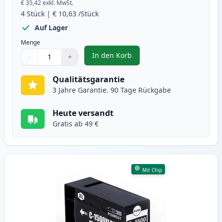
€ 35,42
exkl. MwSt.
4
Stück
|
€ 10,63
/Stück
Auf Lager
Menge
In den Korb
−
+
,
4 stück Canon PGI-1500 XL tinte
Menge
Verwenden Sie die Tasten, um anzupassen
Menge
:
1
Qualitätsgarantie
3 Jahre Garantie. 90 Tage Rückgabe
Heute versandt
Gratis ab 49 €
Mit Chip