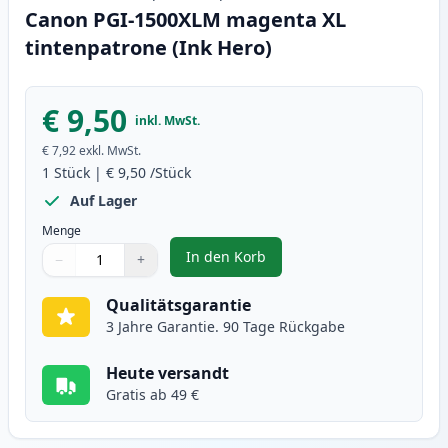
Canon PGI-1500XLM magenta XL
tintenpatrone (Ink Hero)
€ 9,50
inkl. MwSt.
€ 7,92
exkl. MwSt.
1
Stück
|
€ 9,50
/Stück
Auf Lager
Menge
In den Korb
−
+
,
Canon PGI-1500XLM magenta XL 
Menge
Verwenden Sie die Tasten, um anzupassen
Menge
:
1
Qualitätsgarantie
3 Jahre Garantie. 90 Tage Rückgabe
Heute versandt
Gratis ab 49 €