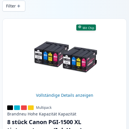
gleichbleibender Druckqualität und
Filter
schnellem Versand aus lokalem Lager in .
Produkte
Mit Chip
Vollständige Details anzeigen
Multipack
Brandneu
Hohe Kapazität
Kapazität
8 stück Canon PGI-1500 XL