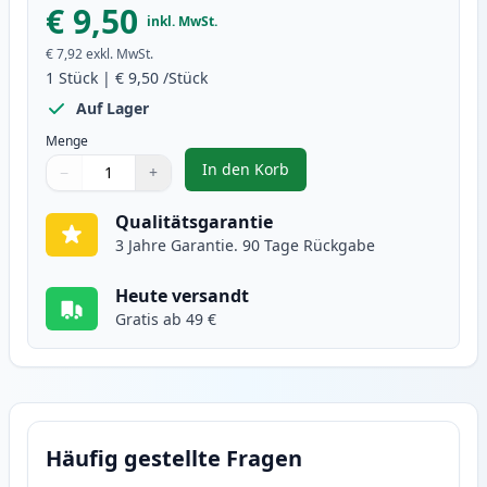
€ 9,50
inkl. MwSt.
€ 7,92
exkl. MwSt.
1
Stück
|
€ 9,50
/Stück
Auf Lager
Menge
In den Korb
−
+
,
Canon PGI-1500XLY gelb XL tint
Menge
Verwenden Sie die Tasten, um anzupassen
Menge
:
1
Qualitätsgarantie
3 Jahre Garantie. 90 Tage Rückgabe
Heute versandt
Gratis ab 49 €
Häufig gestellte Fragen