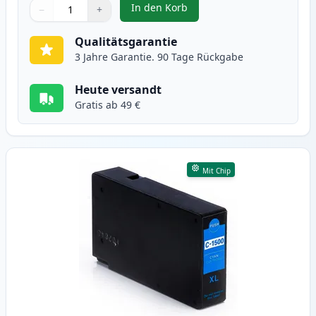
In den Korb
−
+
,
Canon PGI-1500XLBK schwarz XL 
Menge
Verwenden Sie die Tasten, um anzupassen
Menge
:
1
Qualitätsgarantie
3 Jahre Garantie. 90 Tage Rückgabe
Heute versandt
Gratis ab 49 €
Mit Chip