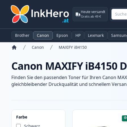
Heute versandt
Gratis ab 49 €
Brother
Canon
Epson
HP
Lexmark
Samsun
Canon
MAXIFY iB4150
Startseite
Canon MAXIFY iB4150 D
Finden Sie den passenden Toner für Ihren Canon MAXI
gleichbleibender Druckqualität und schnellem Versand
Produkte
Farbe
Schwarz