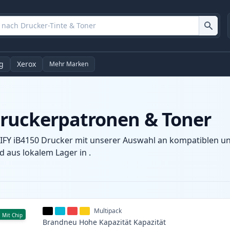
g
Xerox
Mehr Marken
ruckerpatronen & Toner
FY iB4150 Drucker mit unserer Auswahl an kompatiblen und
 aus lokalem Lager in .
Multipack
Mit Chip
Brandneu
Hohe Kapazität
Kapazität