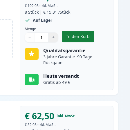
€ 102,08
exkl. MwSt.
8
Stück
|
€ 15,31
/Stück
Auf Lager
Menge
In den Korb
−
+
,
8 stück Canon PGI-2500 X
Menge
Verwenden Sie die Tasten, um anzupassen
Menge
:
1
Qualitätsgarantie
3 Jahre Garantie. 90 Tage
Rückgabe
Heute versandt
Gratis ab 49 €
€ 62,50
inkl. MwSt.
€ 52,08
exkl. MwSt.