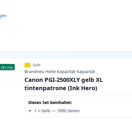
igen
Gelb
Mit Chip
Brandneu
Hohe Kapazität
Kapazität
Canon PGI-2500XLY gelb XL
tintenpatrone (Ink Hero)
Dieses Set beinhaltet:
1
×
Gelb
—
1890
Seiten