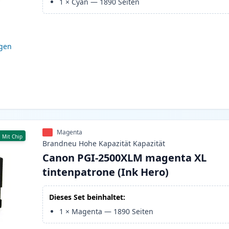
1
×
Cyan
—
1890
Seiten
igen
Magenta
Mit Chip
Brandneu
Hohe Kapazität
Kapazität
Canon PGI-2500XLM magenta XL
tintenpatrone (Ink Hero)
Dieses Set beinhaltet:
1
×
Magenta
—
1890
Seiten