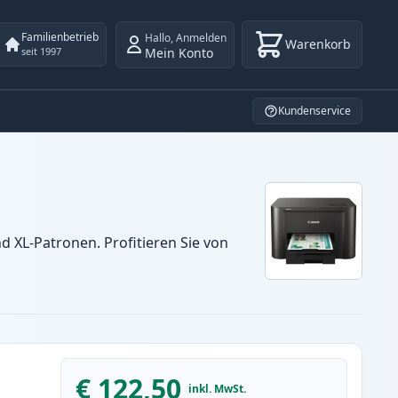
Familienbetrieb
Hallo
,
Anmelden
Warenkorb
Mein Konto
seit 1997
Kundenservice
 XL-Patronen. Profitieren Sie von
€ 122,50
inkl. MwSt.