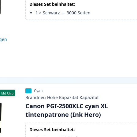
Dieses Set beinhaltet:
1
×
Schwarz
—
3000
Seiten
igen
Cyan
Mit Chip
Brandneu
Hohe Kapazität
Kapazität
Canon PGI-2500XLC cyan XL
tintenpatrone (Ink Hero)
Dieses Set beinhaltet: