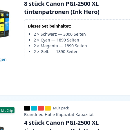
8 stück Canon PGI-2500 XL
tintenpatronen (Ink Hero)
Dieses Set beinhaltet:
2
×
Schwarz
—
3000
Seiten
2
×
Cyan
—
1890
Seiten
2
×
Magenta
—
1890
Seiten
2
×
Gelb
—
1890
Seiten
igen
Multipack
Mit Chip
Brandneu
Hohe Kapazität
Kapazität
4 stück Canon PGI-2500 XL