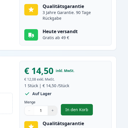
Qualitätsgarantie
3 Jahre Garantie. 90 Tage
Rückgabe
Heute versandt
Gratis ab 49 €
€ 14,50
inkl. MwSt.
€ 12,08
exkl. MwSt.
1
Stück
|
€ 14,50
/Stück
Auf Lager
Menge
In den Korb
−
+
,
Canon PGI-2500XLY gelb X
Menge
Verwenden Sie die Tasten, um anzupassen
Menge
:
1
Qualitätsgarantie