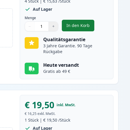
4
Stück
|
€ 15,63
/Stück
Auf Lager
Menge
In den Korb
−
+
,
4 stück Canon PGI-2500 X
Menge
Verwenden Sie die Tasten, um anzupassen
Menge
:
1
Qualitätsgarantie
3 Jahre Garantie. 90 Tage
Rückgabe
Heute versandt
Gratis ab 49 €
€ 19,50
inkl. MwSt.
€ 16,25
exkl. MwSt.
1
Stück
|
€ 19,50
/Stück
Auf Lager