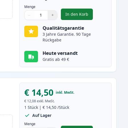
Menge
In den Korb
−
+
,
Canon PGI-2500XLBK schwa
Menge
Verwenden Sie die Tasten, um anzupassen
Menge
:
1
Qualitätsgarantie
3 Jahre Garantie. 90 Tage
Rückgabe
Heute versandt
Gratis ab 49 €
€ 14,50
inkl. MwSt.
€ 12,08
exkl. MwSt.
1
Stück
|
€ 14,50
/Stück
Auf Lager
Menge