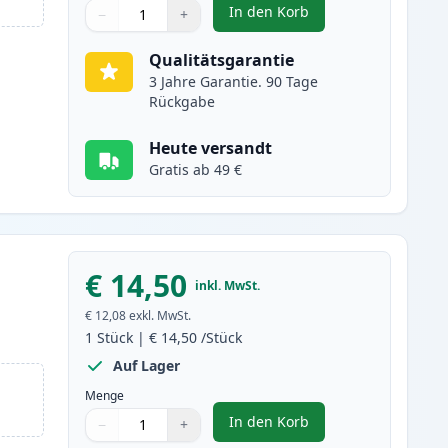
In den Korb
−
+
,
Canon PGI-2500XLC cyan X
Menge
Verwenden Sie die Tasten, um anzupassen
Menge
:
1
Qualitätsgarantie
3 Jahre Garantie. 90 Tage
Rückgabe
Heute versandt
Gratis ab 49 €
€ 14,50
inkl. MwSt.
€ 12,08
exkl. MwSt.
1
Stück
|
€ 14,50
/Stück
Auf Lager
Menge
In den Korb
−
+
,
Canon PGI-2500XLM magen
Menge
Verwenden Sie die Tasten, um anzupassen
Menge
:
1