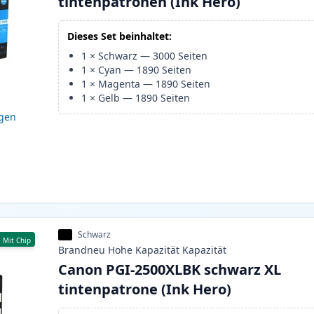
tintenpatronen (Ink Hero)
Dieses Set beinhaltet:
1
×
Schwarz
—
3000
Seiten
1
×
Cyan
—
1890
Seiten
1
×
Magenta
—
1890
Seiten
1
×
Gelb
—
1890
Seiten
igen
Schwarz
Mit Chip
Brandneu
Hohe Kapazität
Kapazität
Canon PGI-2500XLBK schwarz XL
tintenpatrone (Ink Hero)