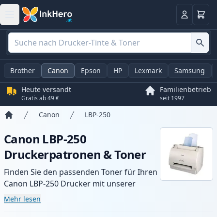
Warenk
Anmelden
Brother
Canon
Epson
HP
Lexmark
Samsung
Heute versandt
Familienbetrieb
Gratis ab 49 €
seit 1997
Canon
LBP-250
Startseite
Canon LBP-250
Druckerpatronen & Toner
Finden Sie den passenden Toner für Ihren
Canon LBP-250 Drucker mit unserer
Auswahl an kompatiblen und XL-Patronen.
Mehr lesen
Profitieren Sie von gleichbleibender