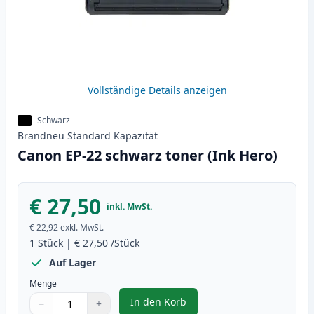
Vollständige Details anzeigen
Schwarz
Brandneu
Standard
Kapazität
Canon EP-22 schwarz toner (Ink Hero)
€ 27,50
inkl. MwSt.
€ 22,92
exkl. MwSt.
1
Stück
|
€ 27,50
/Stück
Auf Lager
Menge
In den Korb
−
+
,
Canon EP-22 schwarz toner (Ink
Menge
Verwenden Sie die Tasten, um anzupassen
Menge
:
1