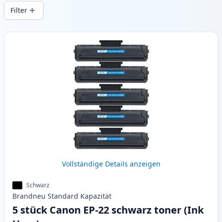
Druckqualität und schnellem Versand aus
Filter
lokalem Lager in .
Produkte
Vollständige Details anzeigen
Schwarz
Brandneu
Standard
Kapazität
5 stück Canon EP-22 schwarz toner (Ink