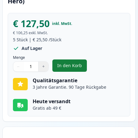
Hero)
€ 127,50
inkl. MwSt.
€ 106,25
exkl. MwSt.
5
Stück
|
€ 25,50
/Stück
Auf Lager
Menge
In den Korb
−
+
,
5 stück Canon EP-22 schwarz ton
Menge
Verwenden Sie die Tasten, um anzupassen
Menge
:
1
Qualitätsgarantie
3 Jahre Garantie. 90 Tage Rückgabe
Heute versandt
Gratis ab 49 €