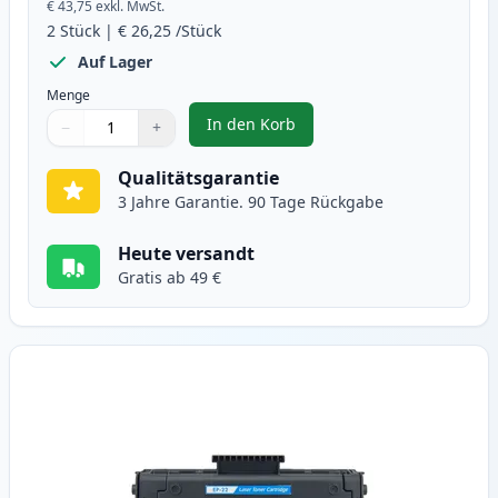
€ 43,75
exkl. MwSt.
2
Stück
|
€ 26,25
/Stück
Auf Lager
Menge
In den Korb
−
+
,
2 stück Canon EP-22 schwarz ton
Menge
Verwenden Sie die Tasten, um anzupassen
Menge
:
1
Qualitätsgarantie
3 Jahre Garantie. 90 Tage Rückgabe
Heute versandt
Gratis ab 49 €