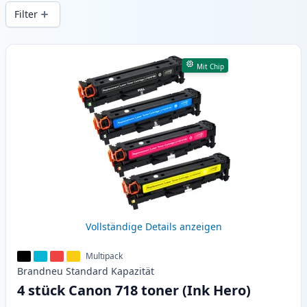
gleichbleibender Druckqualität und
Filter
schnellem Versand aus lokalem Lager in .
Produkte
Mit Chip
Vollständige Details anzeigen
Multipack
Brandneu
Standard
Kapazität
4 stück Canon 718 toner (Ink Hero)