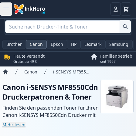
Warenk
Anmelden
Brother
Canon
Epson
HP
Lexmark
Samsung
Heute versandt
Familienbetrieb
Gratis ab 49 €
seit 1997
Canon
i-SENSYS MF8550Cdn
Startseite
Canon i-SENSYS MF8550Cdn
Druckerpatronen & Toner
Finden Sie den passenden Toner für Ihren
Canon i-SENSYS MF8550Cdn Drucker mit
unserer Auswahl an kompatiblen und XL-
Mehr lesen
Patronen. Profitieren Sie von