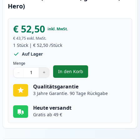
Hero)
€ 52,50
inkl. MwSt.
€ 43,75
exkl. MwSt.
1
Stück
|
€ 52,50
/Stück
Auf Lager
Menge
In den Korb
−
+
,
Canon 718 (2659B002AA) gelb to
Menge
Verwenden Sie die Tasten, um anzupassen
Menge
:
1
Qualitätsgarantie
3 Jahre Garantie. 90 Tage Rückgabe
Heute versandt
Gratis ab 49 €