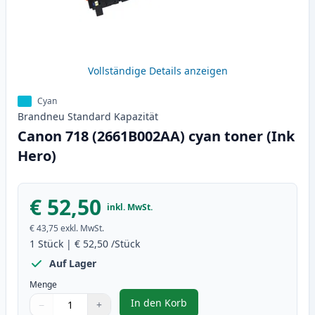
Vollständige Details anzeigen
Cyan
Brandneu
Standard
Kapazität
Canon 718 (2661B002AA) cyan toner (Ink
Hero)
€ 52,50
inkl. MwSt.
€ 43,75
exkl. MwSt.
1
Stück
|
€ 52,50
/Stück
Auf Lager
Menge
In den Korb
−
+
,
Canon 718 (2661B002AA) cyan to
Menge
Verwenden Sie die Tasten, um anzupassen
Menge
:
1