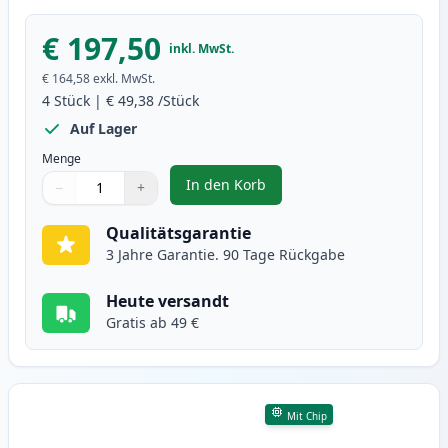
€ 197,50
inkl. MwSt.
€ 164,58
exkl. MwSt.
4
Stück
|
€ 49,38
/Stück
Auf Lager
Menge
In den Korb
−
+
,
4 stück Canon 718 toner (Ink He
Menge
Verwenden Sie die Tasten, um anzupassen
Menge
:
1
Qualitätsgarantie
3 Jahre Garantie. 90 Tage Rückgabe
Heute versandt
Gratis ab 49 €
Mit Chip