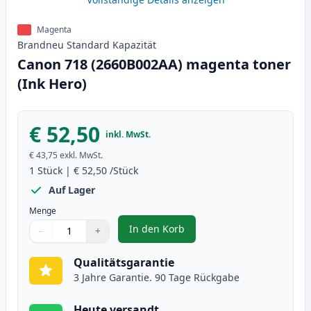
Magenta
Brandneu
Standard
Kapazität
Canon 718 (2660B002AA) magenta toner
(Ink Hero)
€ 52,50
inkl. MwSt.
€ 43,75
exkl. MwSt.
1
Stück
|
€ 52,50
/Stück
Auf Lager
Menge
In den Korb
−
+
,
Canon 718 (2660B002AA) magent
Menge
Verwenden Sie die Tasten, um anzupassen
Menge
:
1
Qualitätsgarantie
3 Jahre Garantie. 90 Tage Rückgabe
Heute versandt