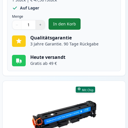
Auf Lager
Menge
In den Korb
−
+
,
Canon 718 (2662B002AA) schwarz
Menge
Verwenden Sie die Tasten, um anzupassen
Menge
:
1
Qualitätsgarantie
3 Jahre Garantie. 90 Tage Rückgabe
Heute versandt
Gratis ab 49 €
Mit Chip