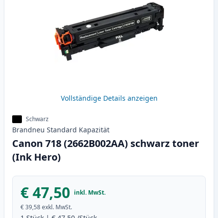
Vollständige Details anzeigen
Schwarz
Brandneu
Standard
Kapazität
Canon 718 (2662B002AA) schwarz toner
(Ink Hero)
€ 47,50
inkl. MwSt.
€ 39,58
exkl. MwSt.
1
Stück
|
€ 47,50
/Stück