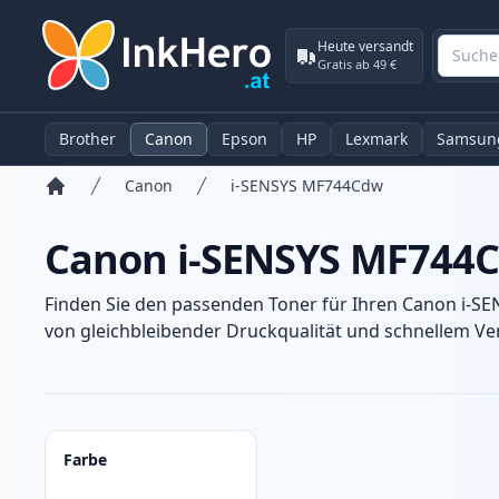
Heute versandt
Gratis ab 49 €
Brother
Canon
Epson
HP
Lexmark
Samsun
Canon
i-SENSYS MF744Cdw
Startseite
Canon i-SENSYS MF744C
Finden Sie den passenden Toner für Ihren Canon i-S
von gleichbleibender Druckqualität und schnellem Ver
Produkte
Farbe