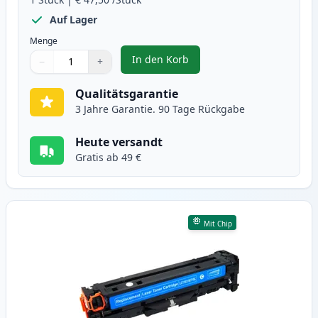
Auf Lager
Menge
In den Korb
−
+
,
Canon 718 (2662B002AA) schwarz
Menge
Verwenden Sie die Tasten, um anzupassen
Menge
:
1
Qualitätsgarantie
3 Jahre Garantie. 90 Tage Rückgabe
Heute versandt
Gratis ab 49 €
Mit Chip