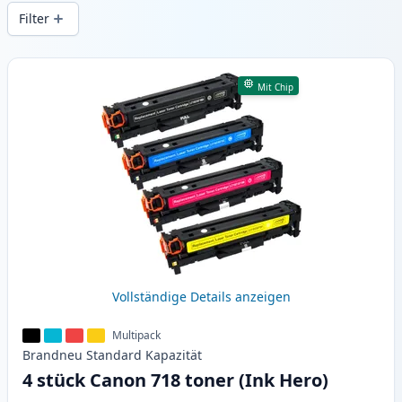
gleichbleibender Druckqualität und
Filter
schnellem Versand aus lokalem Lager in .
Produkte
Mit Chip
Vollständige Details anzeigen
Multipack
Brandneu
Standard
Kapazität
4 stück Canon 718 toner (Ink Hero)