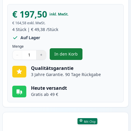
€ 197,50
inkl. MwSt.
€ 164,58
exkl. MwSt.
4
Stück
|
€ 49,38
/Stück
Auf Lager
Menge
In den Korb
−
+
,
4 stück Canon 718 toner (Ink He
Menge
Verwenden Sie die Tasten, um anzupassen
Menge
:
1
Qualitätsgarantie
3 Jahre Garantie. 90 Tage Rückgabe
Heute versandt
Gratis ab 49 €
Mit Chip