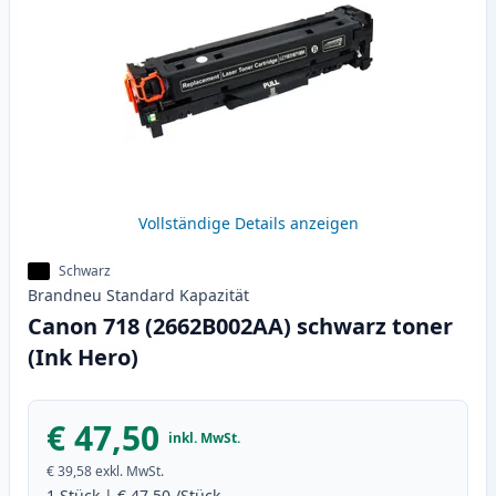
Vollständige Details anzeigen
Schwarz
Brandneu
Standard
Kapazität
Canon 718 (2662B002AA) schwarz toner
(Ink Hero)
€ 47,50
inkl. MwSt.
€ 39,58
exkl. MwSt.
1
Stück
|
€ 47,50
/Stück