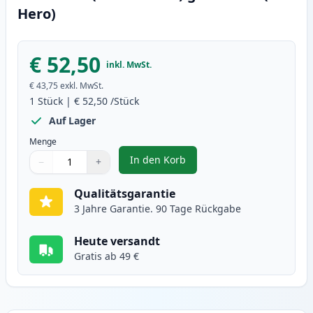
Hero)
€ 52,50
inkl. MwSt.
€ 43,75
exkl. MwSt.
1
Stück
|
€ 52,50
/Stück
Auf Lager
Menge
In den Korb
−
+
,
Canon 718 (2659B002AA) gelb to
Menge
Verwenden Sie die Tasten, um anzupassen
Menge
:
1
Qualitätsgarantie
3 Jahre Garantie. 90 Tage Rückgabe
Heute versandt
Gratis ab 49 €