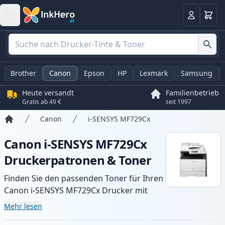
Warenk
Anmelden
Brother
Canon
Epson
HP
Lexmark
Samsung
Heute versandt
Familienbetrieb
Gratis ab 49 €
seit 1997
Canon
i-SENSYS MF729Cx
Startseite
Canon i-SENSYS MF729Cx
Druckerpatronen & Toner
Finden Sie den passenden Toner für Ihren
Canon i-SENSYS MF729Cx Drucker mit
unserer Auswahl an kompatiblen und XL-
Mehr lesen
Patronen. Profitieren Sie von