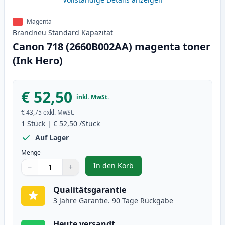
Magenta
Brandneu
Standard
Kapazität
Canon 718 (2660B002AA) magenta toner
(Ink Hero)
€ 52,50
inkl. MwSt.
€ 43,75
exkl. MwSt.
1
Stück
|
€ 52,50
/Stück
Auf Lager
Menge
In den Korb
−
+
,
Canon 718 (2660B002AA) magent
Menge
Verwenden Sie die Tasten, um anzupassen
Menge
:
1
Qualitätsgarantie
3 Jahre Garantie. 90 Tage Rückgabe
Heute versandt