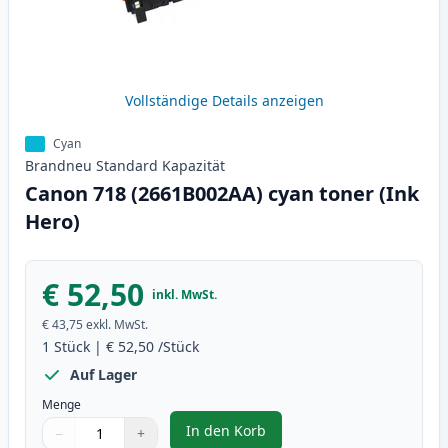
Vollständige Details anzeigen
Cyan
Brandneu
Standard
Kapazität
Canon 718 (2661B002AA) cyan toner (Ink
Hero)
€ 52,50
inkl. MwSt.
€ 43,75
exkl. MwSt.
1
Stück
|
€ 52,50
/Stück
Auf Lager
Menge
In den Korb
−
+
,
Canon 718 (2661B002AA) cyan to
Menge
Verwenden Sie die Tasten, um anzupassen
Menge
:
1