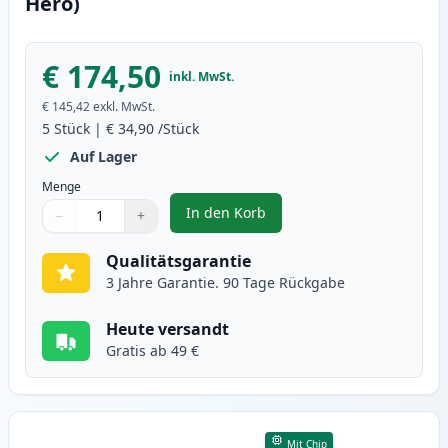
Hero)
€ 174,50
inkl. MwSt.
€ 145,42
exkl. MwSt.
5
Stück
|
€ 34,90
/Stück
Auf Lager
Menge
In den Korb
−
+
,
5 stück Canon 728 schwarz toner
Menge
Verwenden Sie die Tasten, um anzupassen
Menge
:
1
Qualitätsgarantie
3 Jahre Garantie. 90 Tage Rückgabe
Heute versandt
Gratis ab 49 €
Mit Chip