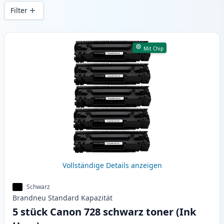
gleichbleibender Druckqualität und
Filter
schnellem Versand aus lokalem Lager in .
Produkte
Mit Chip
Vollständige Details anzeigen
Schwarz
Brandneu
Standard
Kapazität
5 stück Canon 728 schwarz toner (Ink