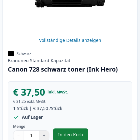
Vollständige Details anzeigen
Schwarz
Brandneu
Standard
Kapazität
Canon 728 schwarz toner (Ink Hero)
€ 37,50
inkl. MwSt.
€ 31,25
exkl. MwSt.
1
Stück
|
€ 37,50
/Stück
Auf Lager
Menge
In den Korb
−
+
,
Canon 728 schwarz toner (Ink H
Menge
Verwenden Sie die Tasten, um anzupassen
Menge
:
1