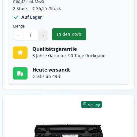
€ 60,42
exkl. MwSt.
2
Stück
|
€ 36,25
/Stück
Auf Lager
Menge
In den Korb
−
+
,
2 stück Canon 728 schwarz toner
Menge
Verwenden Sie die Tasten, um anzupassen
Menge
:
1
Qualitätsgarantie
3 Jahre Garantie. 90 Tage Rückgabe
Heute versandt
Gratis ab 49 €
Mit Chip