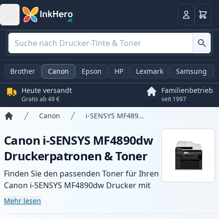
Warenk
Anmelden
Brother
Canon
Epson
HP
Lexmark
Samsung
Heute versandt
Familienbetrieb
Gratis ab 49 €
seit 1997
Canon
i-SENSYS MF4890dw
Startseite
Canon i-SENSYS MF4890dw
Druckerpatronen & Toner
Finden Sie den passenden Toner für Ihren
Canon i-SENSYS MF4890dw Drucker mit
unserer Auswahl an kompatiblen und XL-
Mehr lesen
Patronen. Profitieren Sie von