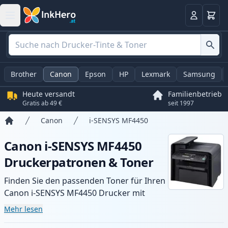
Warenk
Anmelden
Brother
Canon
Epson
HP
Lexmark
Samsung
Heute versandt
Familienbetrieb
Gratis ab 49 €
seit 1997
Canon
i-SENSYS MF4450
Startseite
Canon i-SENSYS MF4450
Druckerpatronen & Toner
Finden Sie den passenden Toner für Ihren
Canon i-SENSYS MF4450 Drucker mit
unserer Auswahl an kompatiblen und XL-
Mehr lesen
Patronen. Profitieren Sie von