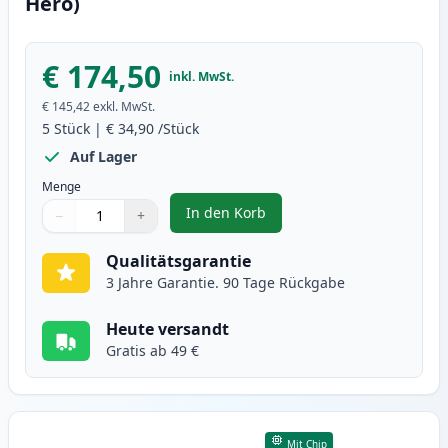
Hero)
€ 174,50
inkl. MwSt.
€ 145,42
exkl. MwSt.
5
Stück
|
€ 34,90
/Stück
Auf Lager
Menge
In den Korb
−
+
,
5 stück Canon 728 schwarz toner
Menge
Verwenden Sie die Tasten, um anzupassen
Menge
:
1
Qualitätsgarantie
3 Jahre Garantie. 90 Tage Rückgabe
Heute versandt
Gratis ab 49 €
Mit Chip