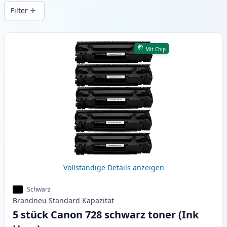
gleichbleibender Druckqualität und
Filter
schnellem Versand aus lokalem Lager in .
Produkte
Mit Chip
Vollständige Details anzeigen
Schwarz
Brandneu
Standard
Kapazität
5 stück Canon 728 schwarz toner (Ink