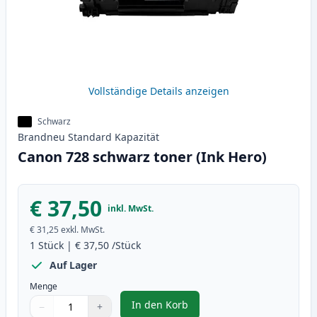
Vollständige Details anzeigen
Schwarz
Brandneu
Standard
Kapazität
Canon 728 schwarz toner (Ink Hero)
€ 37,50
inkl. MwSt.
€ 31,25
exkl. MwSt.
1
Stück
|
€ 37,50
/Stück
Auf Lager
Menge
In den Korb
−
+
,
Canon 728 schwarz toner (Ink H
Menge
Verwenden Sie die Tasten, um anzupassen
Menge
:
1