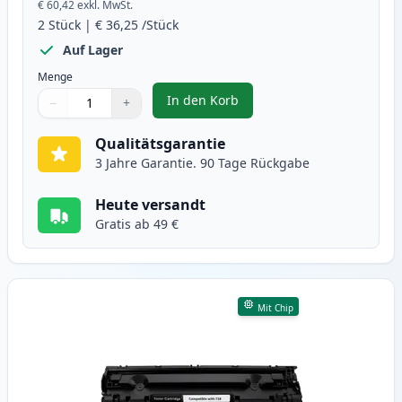
€ 60,42
exkl. MwSt.
2
Stück
|
€ 36,25
/Stück
Auf Lager
Menge
In den Korb
−
+
,
2 stück Canon 728 schwarz toner
Menge
Verwenden Sie die Tasten, um anzupassen
Menge
:
1
Qualitätsgarantie
3 Jahre Garantie. 90 Tage Rückgabe
Heute versandt
Gratis ab 49 €
Mit Chip