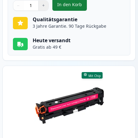
In den Korb
−
+
,
Canon 718 (2661B002AA) cyan to
Menge
Verwenden Sie die Tasten, um anzupassen
Menge
:
1
Qualitätsgarantie
3 Jahre Garantie. 90 Tage Rückgabe
Heute versandt
Gratis ab 49 €
Mit Chip