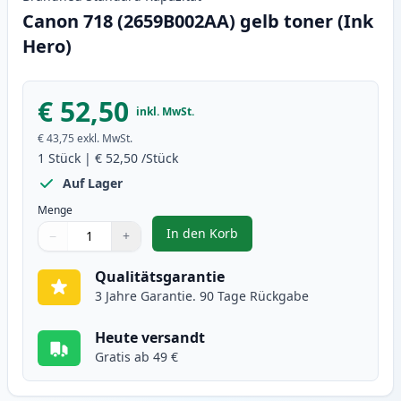
Canon 718 (2659B002AA) gelb toner (Ink
Hero)
€ 52,50
inkl. MwSt.
€ 43,75
exkl. MwSt.
1
Stück
|
€ 52,50
/Stück
Auf Lager
Menge
In den Korb
−
+
,
Canon 718 (2659B002AA) gelb to
Menge
Verwenden Sie die Tasten, um anzupassen
Menge
:
1
Qualitätsgarantie
3 Jahre Garantie. 90 Tage Rückgabe
Heute versandt
Gratis ab 49 €