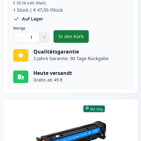
€ 39,58
exkl. MwSt.
1
Stück
|
€ 47,50
/Stück
Auf Lager
Menge
In den Korb
−
+
,
Canon 718 (2662B002AA) schwarz
Menge
Verwenden Sie die Tasten, um anzupassen
Menge
:
1
Qualitätsgarantie
3 Jahre Garantie. 90 Tage Rückgabe
Heute versandt
Gratis ab 49 €
Mit Chip