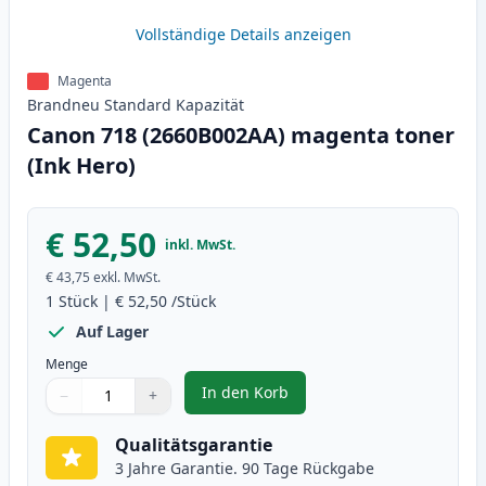
Vollständige Details anzeigen
Magenta
Brandneu
Standard
Kapazität
Canon 718 (2660B002AA) magenta toner
(Ink Hero)
€ 52,50
inkl. MwSt.
€ 43,75
exkl. MwSt.
1
Stück
|
€ 52,50
/Stück
Auf Lager
Menge
In den Korb
−
+
,
Canon 718 (2660B002AA) magent
Menge
Verwenden Sie die Tasten, um anzupassen
Menge
:
1
Qualitätsgarantie
3 Jahre Garantie. 90 Tage Rückgabe