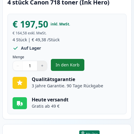
4 stück Canon 718 toner (Ink Hero)
€ 197,50
inkl. MwSt.
€ 164,58
exkl. MwSt.
4
Stück
|
€ 49,38
/Stück
Auf Lager
Menge
In den Korb
−
+
,
4 stück Canon 718 toner (Ink He
Menge
Verwenden Sie die Tasten, um anzupassen
Menge
:
1
Qualitätsgarantie
3 Jahre Garantie. 90 Tage Rückgabe
Heute versandt
Gratis ab 49 €