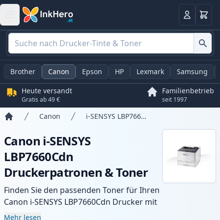
Warenk
Anmelden
Brother
Canon
Epson
HP
Lexmark
Samsung
Heute versandt
Familienbetrieb
Gratis ab 49 €
seit 1997
Canon
i-SENSYS LBP7660Cdn
Startseite
Canon i-SENSYS
LBP7660Cdn
Druckerpatronen & Toner
Finden Sie den passenden Toner für Ihren
Canon i-SENSYS LBP7660Cdn Drucker mit
unserer Auswahl an kompatiblen und XL-
Mehr lesen