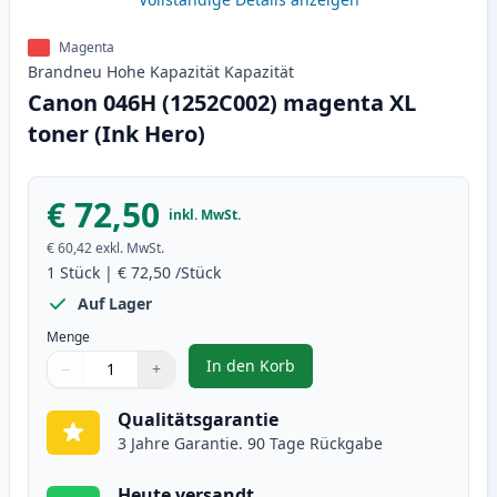
Magenta
Brandneu
Hohe Kapazität
Kapazität
Canon 046H (1252C002) magenta XL
toner (Ink Hero)
€ 72,50
inkl. MwSt.
€ 60,42
exkl. MwSt.
1
Stück
|
€ 72,50
/Stück
Auf Lager
Menge
In den Korb
−
+
,
Canon 046H (1252C002) magenta 
Menge
Verwenden Sie die Tasten, um anzupassen
Menge
:
1
Qualitätsgarantie
3 Jahre Garantie. 90 Tage Rückgabe
Heute versandt