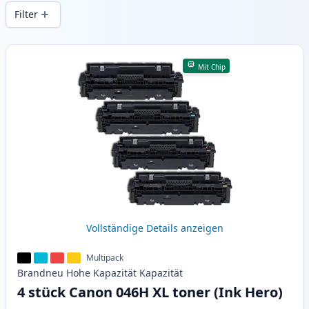
gleichbleibender Druckqualität und
Filter
schnellem Versand aus lokalem Lager in .
Produkte
Mit Chip
Vollständige Details anzeigen
Multipack
Brandneu
Hohe Kapazität
Kapazität
4 stück Canon 046H XL toner (Ink Hero)