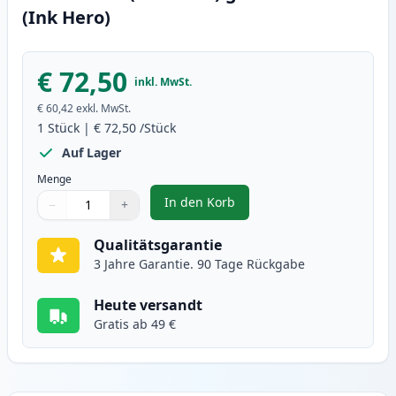
(Ink Hero)
€ 72,50
inkl. MwSt.
€ 60,42
exkl. MwSt.
1
Stück
|
€ 72,50
/Stück
Auf Lager
Menge
In den Korb
−
+
,
Canon 046H (1251C002) gelb XL 
Menge
Verwenden Sie die Tasten, um anzupassen
Menge
:
1
Qualitätsgarantie
3 Jahre Garantie. 90 Tage Rückgabe
Heute versandt
Gratis ab 49 €