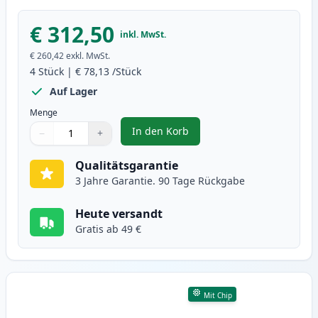
€ 312,50
inkl. MwSt.
€ 260,42
exkl. MwSt.
4
Stück
|
€ 78,13
/Stück
Auf Lager
Menge
In den Korb
−
+
,
4 stück Canon 046H XL toner (In
Menge
Verwenden Sie die Tasten, um anzupassen
Menge
:
1
Qualitätsgarantie
3 Jahre Garantie. 90 Tage Rückgabe
Heute versandt
Gratis ab 49 €
Mit Chip