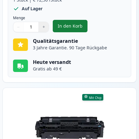
Auf Lager
Menge
In den Korb
−
+
,
Canon 046H (1254C002) schwarz 
Menge
Verwenden Sie die Tasten, um anzupassen
Menge
:
1
Qualitätsgarantie
3 Jahre Garantie. 90 Tage Rückgabe
Heute versandt
Gratis ab 49 €
Mit Chip