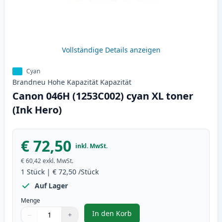
Vollständige Details anzeigen
Cyan
Brandneu
Hohe Kapazität
Kapazität
Canon 046H (1253C002) cyan XL toner
(Ink Hero)
€ 72,50
inkl. MwSt.
€ 60,42
exkl. MwSt.
1
Stück
|
€ 72,50
/Stück
Auf Lager
Menge
In den Korb
−
+
,
Canon 046H (1253C002) cyan XL 
Menge
Verwenden Sie die Tasten, um anzupassen
Menge
:
1