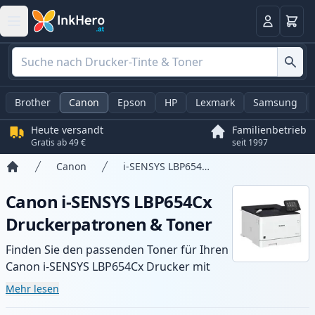
Warenk
Anmelden
Brother
Canon
Epson
HP
Lexmark
Samsung
Heute versandt
Familienbetrieb
Gratis ab 49 €
seit 1997
Canon
i-SENSYS LBP654Cx
Startseite
Canon i-SENSYS LBP654Cx
Druckerpatronen & Toner
Finden Sie den passenden Toner für Ihren
Canon i-SENSYS LBP654Cx Drucker mit
unserer Auswahl an kompatiblen und XL-
Mehr lesen
Patronen. Profitieren Sie von