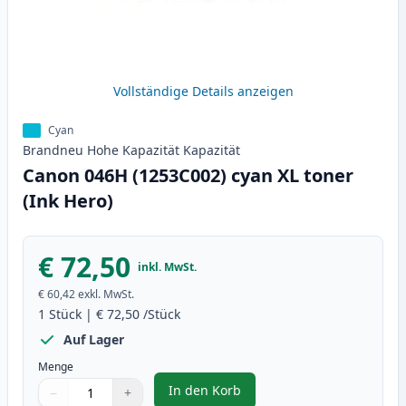
Vollständige Details anzeigen
Cyan
Brandneu
Hohe Kapazität
Kapazität
Canon 046H (1253C002) cyan XL toner
(Ink Hero)
€ 72,50
inkl. MwSt.
€ 60,42
exkl. MwSt.
1
Stück
|
€ 72,50
/Stück
Auf Lager
Menge
In den Korb
−
+
,
Canon 046H (1253C002) cyan XL 
Menge
Verwenden Sie die Tasten, um anzupassen
Menge
:
1