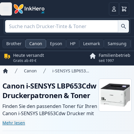
Warenk
Anmelden
Brother
Canon
Epson
HP
Lexmark
Samsung
Heute versandt
Familienbetrieb
Gratis ab 49 €
seit 1997
Canon
i-SENSYS LBP653Cdw
Startseite
Canon i-SENSYS LBP653Cdw
Druckerpatronen & Toner
Finden Sie den passenden Toner für Ihren
Canon i-SENSYS LBP653Cdw Drucker mit
unserer Auswahl an kompatiblen und XL-
Mehr lesen
Patronen. Profitieren Sie von