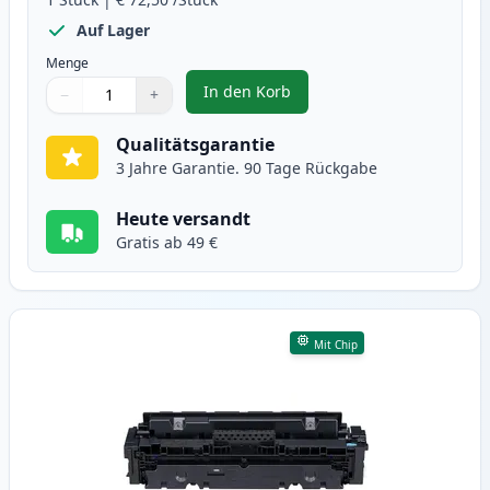
Auf Lager
Menge
In den Korb
−
+
,
Canon 046H (1254C002) schwarz 
Menge
Verwenden Sie die Tasten, um anzupassen
Menge
:
1
Qualitätsgarantie
3 Jahre Garantie. 90 Tage Rückgabe
Heute versandt
Gratis ab 49 €
Mit Chip