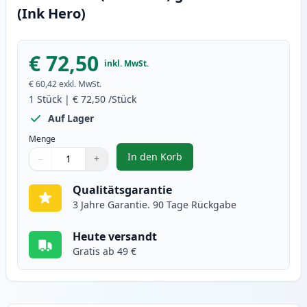
(Ink Hero)
€ 72,50
inkl. MwSt.
€ 60,42
exkl. MwSt.
1
Stück
|
€ 72,50
/Stück
Auf Lager
Menge
In den Korb
−
+
,
Canon 046H (1251C002) gelb XL 
Menge
Verwenden Sie die Tasten, um anzupassen
Menge
:
1
Qualitätsgarantie
3 Jahre Garantie. 90 Tage Rückgabe
Heute versandt
Gratis ab 49 €