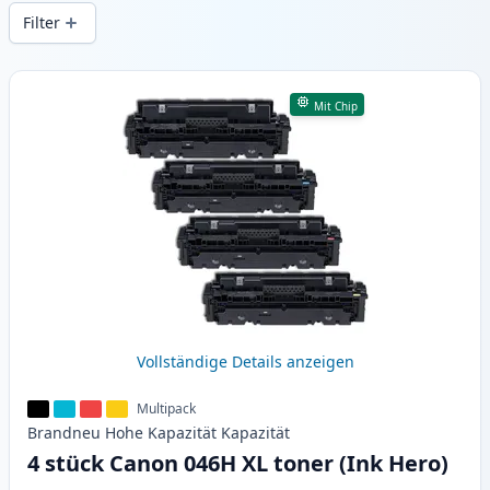
gleichbleibender Druckqualität und
Filter
schnellem Versand aus lokalem Lager in .
Produkte
Mit Chip
Vollständige Details anzeigen
Multipack
Brandneu
Hohe Kapazität
Kapazität
4 stück Canon 046H XL toner (Ink Hero)