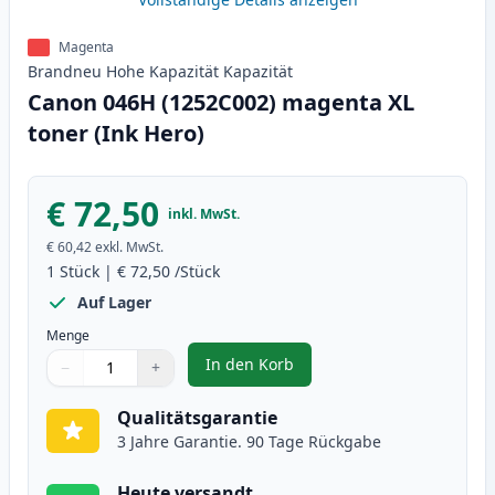
Magenta
Brandneu
Hohe Kapazität
Kapazität
Canon 046H (1252C002) magenta XL
toner (Ink Hero)
€ 72,50
inkl. MwSt.
€ 60,42
exkl. MwSt.
1
Stück
|
€ 72,50
/Stück
Auf Lager
Menge
In den Korb
−
+
,
Canon 046H (1252C002) magenta 
Menge
Verwenden Sie die Tasten, um anzupassen
Menge
:
1
Qualitätsgarantie
3 Jahre Garantie. 90 Tage Rückgabe
Heute versandt