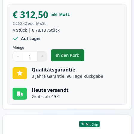
€ 312,50
inkl. MwSt.
€ 260,42
exkl. MwSt.
4
Stück
|
€ 78,13
/Stück
Auf Lager
Menge
In den Korb
−
+
,
4 stück Canon 046H XL toner (In
Menge
Verwenden Sie die Tasten, um anzupassen
Menge
:
1
Qualitätsgarantie
3 Jahre Garantie. 90 Tage Rückgabe
Heute versandt
Gratis ab 49 €
Mit Chip