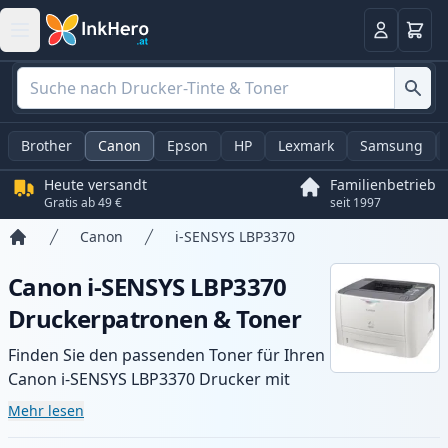
Warenk
Anmelden
Brother
Canon
Epson
HP
Lexmark
Samsung
Heute versandt
Familienbetrieb
Gratis ab 49 €
seit 1997
Canon
i-SENSYS LBP3370
Startseite
Canon i-SENSYS LBP3370
Druckerpatronen & Toner
Finden Sie den passenden Toner für Ihren
Canon i-SENSYS LBP3370 Drucker mit
unserer Auswahl an kompatiblen und XL-
Mehr lesen
Patronen. Profitieren Sie von