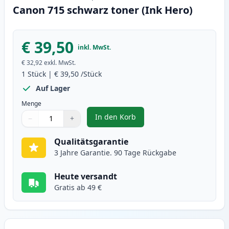
Canon 715 schwarz toner (Ink Hero)
€ 39,50
inkl. MwSt.
€ 32,92
exkl. MwSt.
1
Stück
|
€ 39,50
/Stück
Auf Lager
Menge
In den Korb
−
+
,
Canon 715 schwarz toner (Ink H
Menge
Verwenden Sie die Tasten, um anzupassen
Menge
:
1
Qualitätsgarantie
3 Jahre Garantie. 90 Tage Rückgabe
Heute versandt
Gratis ab 49 €