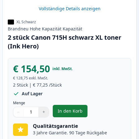
Vollständige Details anzeigen
XL Schwarz
Brandneu
Hohe Kapazität
Kapazität
2 stück Canon 715H schwarz XL toner
(Ink Hero)
€ 154,50
inkl. MwSt.
€ 128,75
exkl. MwSt.
2
Stück
|
€ 77,25
/Stück
Auf Lager
Menge
In den Korb
−
+
,
2 stück Canon 715H schwarz XL t
Menge
Verwenden Sie die Tasten, um anzupassen
Menge
:
1
Qualitätsgarantie
3 Jahre Garantie. 90 Tage Rückgabe