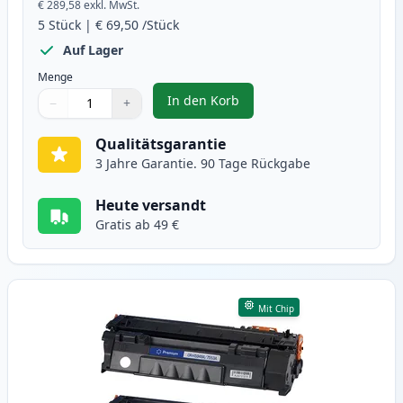
€ 289,58
exkl. MwSt.
5
Stück
|
€ 69,50
/Stück
Auf Lager
Menge
In den Korb
−
+
,
5 stück Canon 715H schwarz XL t
Menge
Verwenden Sie die Tasten, um anzupassen
Menge
:
1
Qualitätsgarantie
3 Jahre Garantie. 90 Tage Rückgabe
Heute versandt
Gratis ab 49 €
Mit Chip