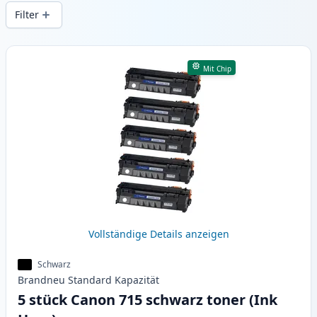
gleichbleibender Druckqualität und
Filter
schnellem Versand aus lokalem Lager in .
Produkte
Mit Chip
Vollständige Details anzeigen
Schwarz
Brandneu
Standard
Kapazität
5 stück Canon 715 schwarz toner (Ink