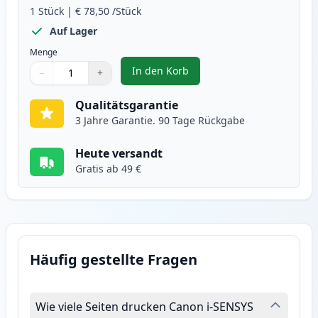
1
Stück
|
€ 78,50
/Stück
Auf Lager
Menge
In den Korb
−
+
,
Canon 715H schwarz XL toner (I
Menge
Verwenden Sie die Tasten, um anzupassen
Menge
:
1
Qualitätsgarantie
3 Jahre Garantie. 90 Tage Rückgabe
Heute versandt
Gratis ab 49 €
Häufig gestellte Fragen
Wie viele Seiten drucken Canon i-SENSYS