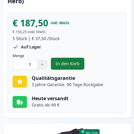
Hero)
€ 187,50
inkl. MwSt.
€ 156,25
exkl. MwSt.
5
Stück
|
€ 37,50
/Stück
Auf Lager
Menge
In den Korb
−
+
,
5 stück Canon 715 schwarz toner
Menge
Verwenden Sie die Tasten, um anzupassen
Menge
:
1
Qualitätsgarantie
3 Jahre Garantie. 90 Tage Rückgabe
Heute versandt
Gratis ab 49 €
Mit Chip