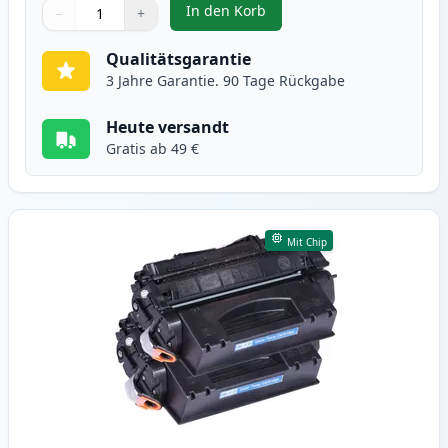
In den Korb
−
+
,
2 stück Canon 715 schwarz toner
Menge
Verwenden Sie die Tasten, um anzupassen
Menge
:
1
Qualitätsgarantie
3 Jahre Garantie. 90 Tage Rückgabe
Heute versandt
Gratis ab 49 €
Mit Chip