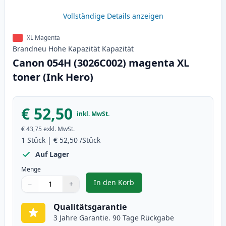
Vollständige Details anzeigen
XL Magenta
Brandneu
Hohe Kapazität
Kapazität
Canon 054H (3026C002) magenta XL
toner (Ink Hero)
€ 52,50
inkl. MwSt.
€ 43,75
exkl. MwSt.
1
Stück
|
€ 52,50
/Stück
Auf Lager
Menge
In den Korb
−
+
,
Canon 054H (3026C002) magenta 
Menge
Verwenden Sie die Tasten, um anzupassen
Menge
:
1
Qualitätsgarantie
3 Jahre Garantie. 90 Tage Rückgabe