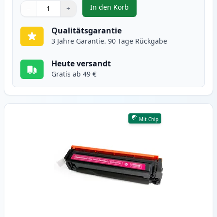
In den Korb
−
+
,
Canon 054H (3027C002) cyan XL 
Menge
Verwenden Sie die Tasten, um anzupassen
Menge
:
1
Qualitätsgarantie
3 Jahre Garantie. 90 Tage Rückgabe
Heute versandt
Gratis ab 49 €
Mit Chip