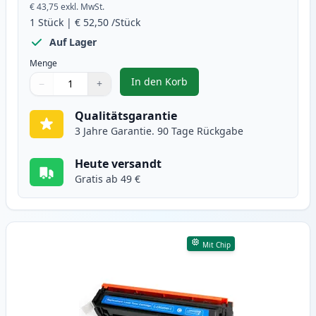
€ 43,75
exkl. MwSt.
1
Stück
|
€ 52,50
/Stück
Auf Lager
Menge
In den Korb
−
+
,
Canon 054H (3028C002) schwarz 
Menge
Verwenden Sie die Tasten, um anzupassen
Menge
:
1
Qualitätsgarantie
3 Jahre Garantie. 90 Tage Rückgabe
Heute versandt
Gratis ab 49 €
Mit Chip