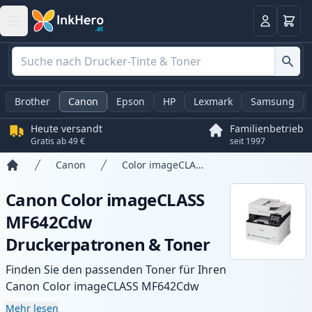
Warenk
Anmelden
Brother
Canon
Epson
HP
Lexmark
Samsung
Heute versandt
Familienbetrieb
Gratis ab 49 €
seit 1997
Canon
Color imageCLASS MF642Cdw
Startseite
Canon Color imageCLASS
MF642Cdw
Druckerpatronen & Toner
Finden Sie den passenden Toner für Ihren
Canon Color imageCLASS MF642Cdw
Drucker mit unserer Auswahl an
Mehr lesen