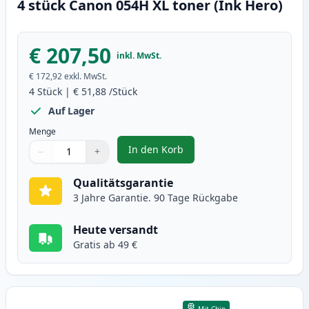
4 stück Canon 054H XL toner (Ink Hero)
€ 207,50
inkl. MwSt.
€ 172,92
exkl. MwSt.
4
Stück
|
€ 51,88
/Stück
Auf Lager
Menge
In den Korb
−
+
,
4 stück Canon 054H XL toner (In
Menge
Verwenden Sie die Tasten, um anzupassen
Menge
:
1
Qualitätsgarantie
3 Jahre Garantie. 90 Tage Rückgabe
Heute versandt
Gratis ab 49 €