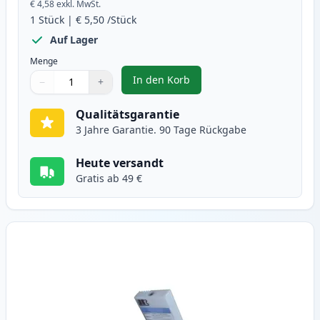
€ 4,58
exkl. MwSt.
1
Stück
|
€ 5,50
/Stück
Auf Lager
Menge
In den Korb
−
+
,
Canon BJI-643 (BJI-643BK) schwa
Menge
Verwenden Sie die Tasten, um anzupassen
Menge
:
1
Qualitätsgarantie
3 Jahre Garantie. 90 Tage Rückgabe
Heute versandt
Gratis ab 49 €