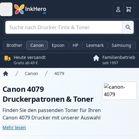
Warenk
Anmelden
Brother
Canon
Epson
HP
Lexmark
Samsung
Heute versandt
Familienbetrieb
Gratis ab 49 €
seit 1997
Canon
4079
Startseite
Canon 4079
Druckerpatronen & Toner
Finden Sie den passenden Toner für Ihren
Canon 4079 Drucker mit unserer Auswahl
an kompatiblen und XL-Patronen.
Mehr lesen
Profitieren Sie von gleichbleibender