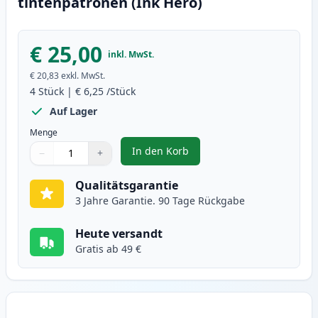
tintenpatronen (Ink Hero)
€ 25,00
inkl. MwSt.
€ 20,83
exkl. MwSt.
4
Stück
|
€ 6,25
/Stück
Auf Lager
Menge
In den Korb
−
+
,
4 stück Canon BJI-643 XL tinten
Menge
Verwenden Sie die Tasten, um anzupassen
Menge
:
1
Qualitätsgarantie
3 Jahre Garantie. 90 Tage Rückgabe
Heute versandt
Gratis ab 49 €