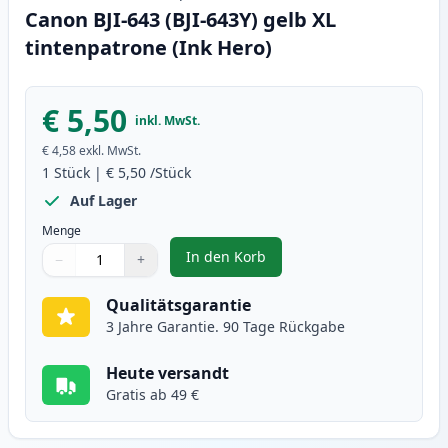
Canon BJI-643 (BJI-643Y) gelb XL
tintenpatrone (Ink Hero)
€ 5,50
inkl. MwSt.
€ 4,58
exkl. MwSt.
1
Stück
|
€ 5,50
/Stück
Auf Lager
Menge
In den Korb
−
+
,
Canon BJI-643 (BJI-643Y) gelb XL
Menge
Verwenden Sie die Tasten, um anzupassen
Menge
:
1
Qualitätsgarantie
3 Jahre Garantie. 90 Tage Rückgabe
Heute versandt
Gratis ab 49 €