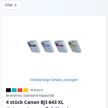
Druckqualität und schnellem Versand aus
Filter
lokalem Lager in .
Produkte
Vollständige Details anzeigen
Multipack
Brandneu
Standard
Kapazität
4 stück Canon BJI-643 XL