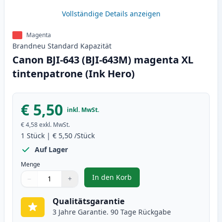
Vollständige Details anzeigen
Magenta
Brandneu
Standard
Kapazität
Canon BJI-643 (BJI-643M) magenta XL
tintenpatrone (Ink Hero)
€ 5,50
inkl. MwSt.
€ 4,58
exkl. MwSt.
1
Stück
|
€ 5,50
/Stück
Auf Lager
Menge
In den Korb
−
+
,
Canon BJI-643 (BJI-643M) magent
Menge
Verwenden Sie die Tasten, um anzupassen
Menge
:
1
Qualitätsgarantie
3 Jahre Garantie. 90 Tage Rückgabe