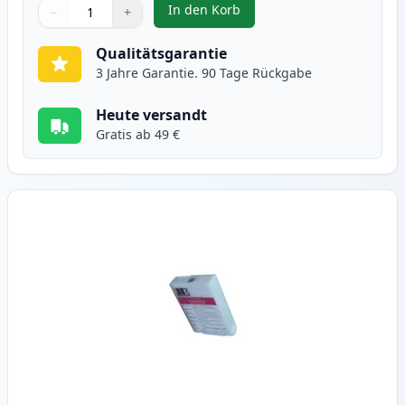
In den Korb
−
+
,
Canon BJI-643 (BJI-643C) cyan XL
Menge
Verwenden Sie die Tasten, um anzupassen
Menge
:
1
Qualitätsgarantie
3 Jahre Garantie. 90 Tage Rückgabe
Heute versandt
Gratis ab 49 €