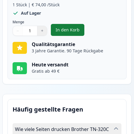
1
Stück
|
€ 74,00
/Stück
Auf Lager
Menge
In den Korb
−
+
,
Brother TN325C (TN320C) cyan X
Menge
Verwenden Sie die Tasten, um anzupassen
Menge
:
1
Qualitätsgarantie
3 Jahre Garantie. 90 Tage Rückgabe
Heute versandt
Gratis ab 49 €
Häufig gestellte Fragen
Wie viele Seiten drucken Brother TN-320C