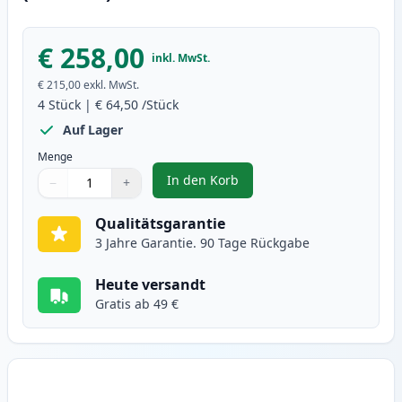
€ 258,00
inkl. MwSt.
€ 215,00
exkl. MwSt.
4
Stück
|
€ 64,50
/Stück
Auf Lager
Menge
In den Korb
−
+
,
4 stück Brother TN325 (TN320) X
Menge
Verwenden Sie die Tasten, um anzupassen
Menge
:
1
Qualitätsgarantie
3 Jahre Garantie. 90 Tage Rückgabe
Heute versandt
Gratis ab 49 €