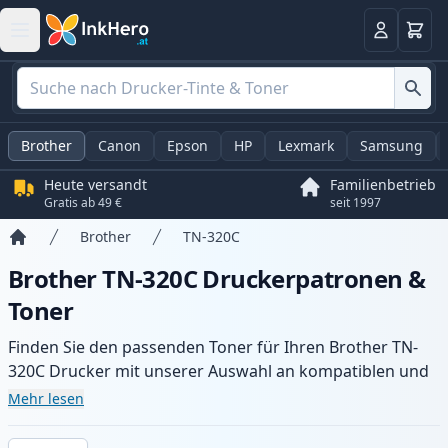
Warenk
Anmelden
Brother
Canon
Epson
HP
Lexmark
Samsung
Heute versandt
Familienbetrieb
Gratis ab 49 €
seit 1997
Brother
TN-320C
Startseite
Brother TN-320C Druckerpatronen &
Toner
Finden Sie den passenden Toner für Ihren Brother TN-
320C Drucker mit unserer Auswahl an kompatiblen und
XL-Patronen. Profitieren Sie von gleichbleibender
Mehr lesen
Druckqualität und schnellem Versand aus lokalem Lager
in .