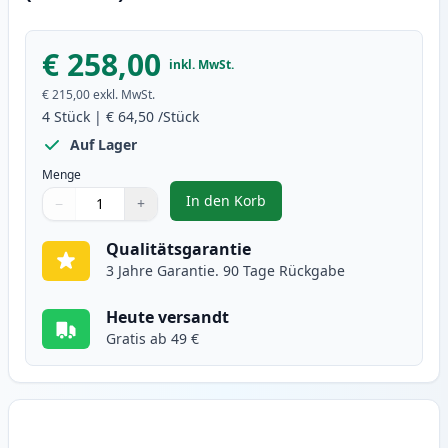
€ 258,00
inkl. MwSt.
€ 215,00
exkl. MwSt.
4
Stück
|
€ 64,50
/Stück
Auf Lager
Menge
In den Korb
−
+
,
4 stück Brother TN325 (TN320) X
Menge
Verwenden Sie die Tasten, um anzupassen
Menge
:
1
Qualitätsgarantie
3 Jahre Garantie. 90 Tage Rückgabe
Heute versandt
Gratis ab 49 €