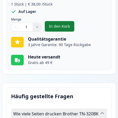
1
Stück
|
€ 38,00
/Stück
Auf Lager
Menge
In den Korb
−
+
,
4 stück Brother TN325 (TN320) X
Menge
Verwenden Sie die Tasten, um anzupassen
Menge
:
1
Qualitätsgarantie
3 Jahre Garantie. 90 Tage Rückgabe
Heute versandt
Gratis ab 49 €
Häufig gestellte Fragen
Wie viele Seiten drucken Brother TN-320BK