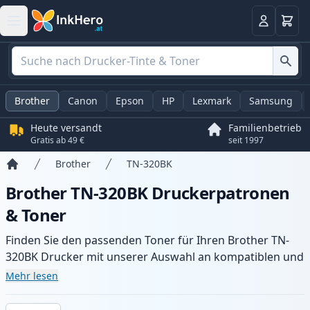
Warenk
Anmelden
Brother
Canon
Epson
HP
Lexmark
Samsung
Heute versandt
Familienbetrieb
Gratis ab 49 €
seit 1997
Brother
TN-320BK
Startseite
Brother TN-320BK Druckerpatronen
& Toner
Finden Sie den passenden Toner für Ihren Brother TN-
320BK Drucker mit unserer Auswahl an kompatiblen und
XL-Patronen. Profitieren Sie von gleichbleibender
Mehr lesen
Druckqualität und schnellem Versand aus lokalem Lager
in .