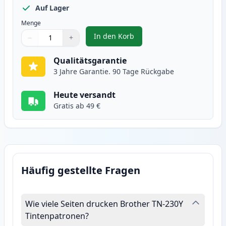
Auf Lager
Menge
In den Korb
−
+
,
2 stück Brother TN230Y gelb ton
Menge
Verwenden Sie die Tasten, um anzupassen
Menge
:
1
Qualitätsgarantie
3 Jahre Garantie. 90 Tage Rückgabe
Heute versandt
Gratis ab 49 €
Häufig gestellte Fragen
Wie viele Seiten drucken Brother TN-230Y
Tintenpatronen?