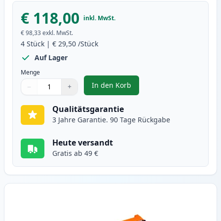
€ 118,00
inkl. MwSt.
€ 98,33
exkl. MwSt.
4
Stück
|
€ 29,50
/Stück
Auf Lager
Menge
In den Korb
−
+
,
4 stück Brother TN230 toner (In
Menge
Verwenden Sie die Tasten, um anzupassen
Menge
:
1
Qualitätsgarantie
3 Jahre Garantie. 90 Tage Rückgabe
Heute versandt
Gratis ab 49 €