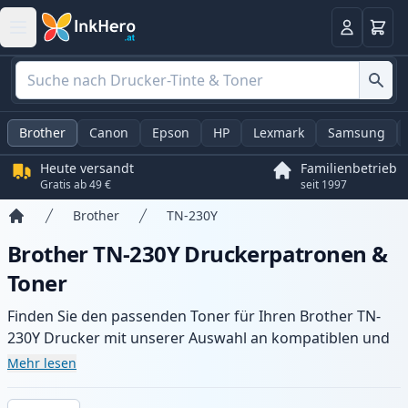
Warenk
Anmelden
Brother
Canon
Epson
HP
Lexmark
Samsung
Heute versandt
Familienbetrieb
Gratis ab 49 €
seit 1997
Brother
TN-230Y
Startseite
Brother TN-230Y Druckerpatronen &
Toner
Finden Sie den passenden Toner für Ihren Brother TN-
230Y Drucker mit unserer Auswahl an kompatiblen und
XL-Patronen. Profitieren Sie von gleichbleibender
Mehr lesen
Druckqualität und schnellem Versand aus lokalem Lager
in .