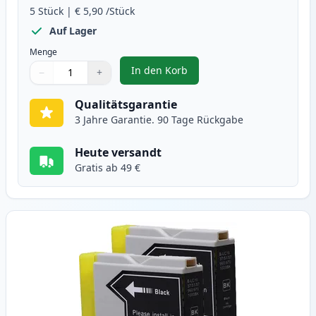
5
Stück
|
€ 5,90
/Stück
Auf Lager
Menge
In den Korb
−
+
,
5 stück Brother LC970 tintenpat
Menge
Verwenden Sie die Tasten, um anzupassen
Menge
:
1
Qualitätsgarantie
3 Jahre Garantie. 90 Tage Rückgabe
Heute versandt
Gratis ab 49 €