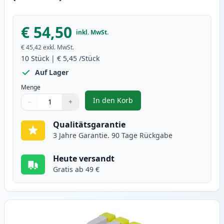
€ 54,50
inkl. MwSt.
€ 45,42
exkl. MwSt.
10
Stück
|
€ 5,45
/Stück
Auf Lager
Menge
In den Korb
−
+
,
10 stück Brother LC970 tintenpa
Menge
Verwenden Sie die Tasten, um anzupassen
Menge
:
1
Qualitätsgarantie
3 Jahre Garantie. 90 Tage Rückgabe
Heute versandt
Gratis ab 49 €