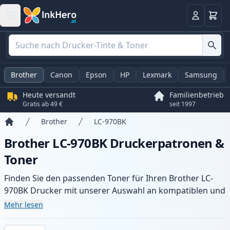
Warenk
Anmelden
Brother
Canon
Epson
HP
Lexmark
Samsung
Heute versandt
Familienbetrieb
Gratis ab 49 €
seit 1997
Brother
LC-970BK
Startseite
Brother LC-970BK Druckerpatronen &
Toner
Finden Sie den passenden Toner für Ihren Brother LC-
970BK Drucker mit unserer Auswahl an kompatiblen und
XL-Patronen. Profitieren Sie von gleichbleibender
Mehr lesen
Druckqualität und schnellem Versand aus lokalem Lager
in .