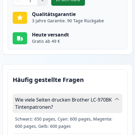
−
+
,
2 stück Brother LC970BK schwar
Menge
Verwenden Sie die Tasten, um anzupassen
Menge
:
1
Qualitätsgarantie
3 Jahre Garantie. 90 Tage Rückgabe
Heute versandt
Gratis ab 49 €
Häufig gestellte Fragen
Wie viele Seiten drucken Brother LC-970BK
Tintenpatronen?
Schwarz: 650 pages, Cyan: 600 pages, Magenta:
600 pages, Gelb: 600 pages