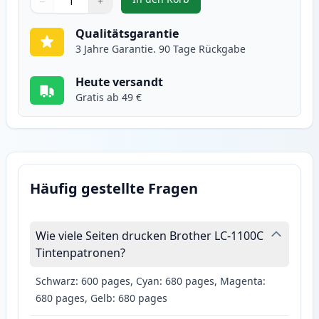
−
+
,
2 stück Brother LC1100C cyan ti
Menge
Verwenden Sie die Tasten, um anzupassen
Menge
:
1
Qualitätsgarantie
3 Jahre Garantie. 90 Tage Rückgabe
Heute versandt
Gratis ab 49 €
Häufig gestellte Fragen
Wie viele Seiten drucken Brother LC-1100C
Tintenpatronen?
Schwarz: 600 pages, Cyan: 680 pages, Magenta:
680 pages, Gelb: 680 pages