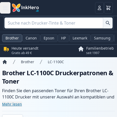
Warenk
Anmelden
Brother
Canon
Epson
HP
Lexmark
Samsung
Heute versandt
Familienbetrieb
Gratis ab 49 €
seit 1997
Brother
LC-1100C
Startseite
Brother LC-1100C Druckerpatronen &
Toner
Finden Sie den passenden Toner für Ihren Brother LC-
1100C Drucker mit unserer Auswahl an kompatiblen und
XL-Patronen. Profitieren Sie von gleichbleibender
Mehr lesen
Druckqualität und schnellem Versand aus lokalem Lager
in .