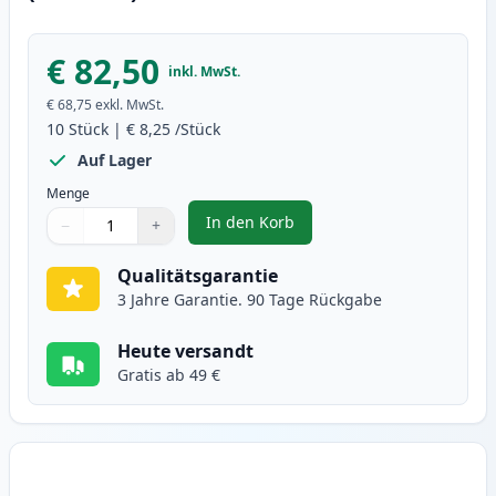
€ 82,50
inkl. MwSt.
€ 68,75
exkl. MwSt.
10
Stück
|
€ 8,25
/Stück
Auf Lager
Menge
In den Korb
−
+
,
10 stück Brother LC1100 tintenp
Menge
Verwenden Sie die Tasten, um anzupassen
Menge
:
1
Qualitätsgarantie
3 Jahre Garantie. 90 Tage Rückgabe
Heute versandt
Gratis ab 49 €