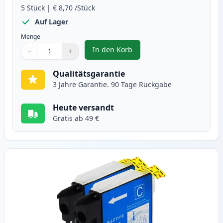
5
Stück
|
€ 8,70
/Stück
Auf Lager
Menge
In den Korb
−
+
,
5 stück Brother LC1100 tintenpa
Menge
Verwenden Sie die Tasten, um anzupassen
Menge
:
1
Qualitätsgarantie
3 Jahre Garantie. 90 Tage Rückgabe
Heute versandt
Gratis ab 49 €