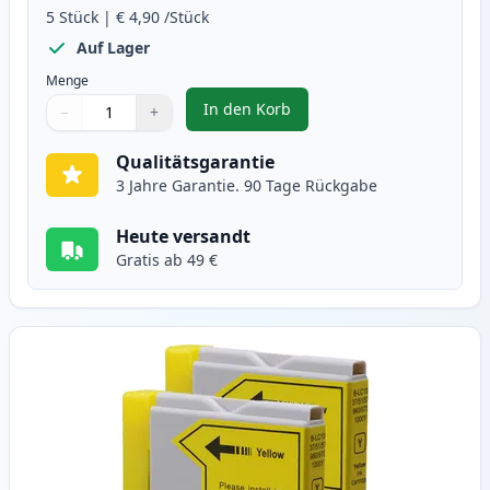
5
Stück
|
€ 4,90
/Stück
Auf Lager
Menge
In den Korb
−
+
,
5 stück Brother LC1000 tintenpa
Menge
Verwenden Sie die Tasten, um anzupassen
Menge
:
1
Qualitätsgarantie
3 Jahre Garantie. 90 Tage Rückgabe
Heute versandt
Gratis ab 49 €