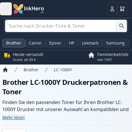
Warenk
Anmelden
Brother
Canon
Epson
HP
Lexmark
Samsung
Heute versandt
Familienbetrieb
Gratis ab 49 €
seit 1997
Brother
LC-1000Y
Startseite
Brother LC-1000Y Druckerpatronen &
Toner
Finden Sie den passenden Toner für Ihren Brother LC-
1000Y Drucker mit unserer Auswahl an kompatiblen und
XL-Patronen. Profitieren Sie von gleichbleibender
Mehr lesen
Druckqualität und schnellem Versand aus lokalem Lager
in .