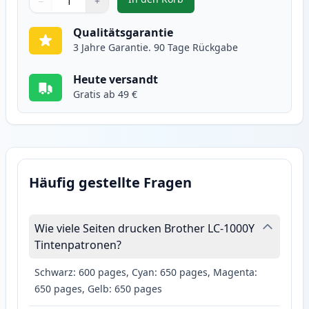
−
+
,
2 stück Brother LC1000Y gelb ti
Menge
Verwenden Sie die Tasten, um anzupassen
Menge
:
1
Qualitätsgarantie
3 Jahre Garantie. 90 Tage Rückgabe
Heute versandt
Gratis ab 49 €
Häufig gestellte Fragen
Wie viele Seiten drucken Brother LC-1000Y
Tintenpatronen?
Schwarz: 600 pages, Cyan: 650 pages, Magenta:
650 pages, Gelb: 650 pages