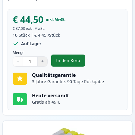
€ 44,50
inkl. MwSt.
€ 37,08
exkl. MwSt.
10
Stück
|
€ 4,45
/Stück
Auf Lager
Menge
In den Korb
−
+
,
10 stück Brother LC1000 tintenp
Menge
Verwenden Sie die Tasten, um anzupassen
Menge
:
1
Qualitätsgarantie
3 Jahre Garantie. 90 Tage Rückgabe
Heute versandt
Gratis ab 49 €