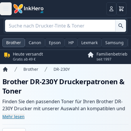
Warenk
Anmelden
Brother
Canon
Epson
HP
Lexmark
Samsung
Heute versandt
Familienbetrieb
Gratis ab 49 €
seit 1997
Brother
DR-230Y
Startseite
Brother DR-230Y Druckerpatronen &
Toner
Finden Sie den passenden Toner für Ihren Brother DR-
230Y Drucker mit unserer Auswahl an kompatiblen und
XL-Patronen. Profitieren Sie von gleichbleibender
Mehr lesen
Druckqualität und schnellem Versand aus lokalem Lager
in .