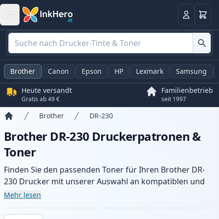
Warenk
Anmelden
Brother
Canon
Epson
HP
Lexmark
Samsung
Heute versandt
Familienbetrieb
Gratis ab 49 €
seit 1997
Brother
DR-230
Startseite
Brother DR-230 Druckerpatronen &
Toner
Finden Sie den passenden Toner für Ihren Brother DR-
230 Drucker mit unserer Auswahl an kompatiblen und
XL-Patronen. Profitieren Sie von gleichbleibender
Mehr lesen
Druckqualität und schnellem Versand aus lokalem Lager
in .