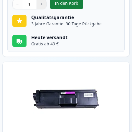
In den Korb
−
+
,
Brother TN910C cyan XXL toner (
Menge
Verwenden Sie die Tasten, um anzupassen
Menge
:
1
Qualitätsgarantie
3 Jahre Garantie. 90 Tage Rückgabe
Heute versandt
Gratis ab 49 €