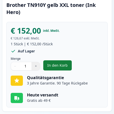
Brother TN910Y gelb XXL toner (Ink
Hero)
€ 152,00
inkl. MwSt.
€ 126,67
exkl. MwSt.
1
Stück
|
€ 152,00
/Stück
Auf Lager
Menge
In den Korb
−
+
,
Brother TN910Y gelb XXL toner (
Menge
Verwenden Sie die Tasten, um anzupassen
Menge
:
1
Qualitätsgarantie
3 Jahre Garantie. 90 Tage Rückgabe
Heute versandt
Gratis ab 49 €