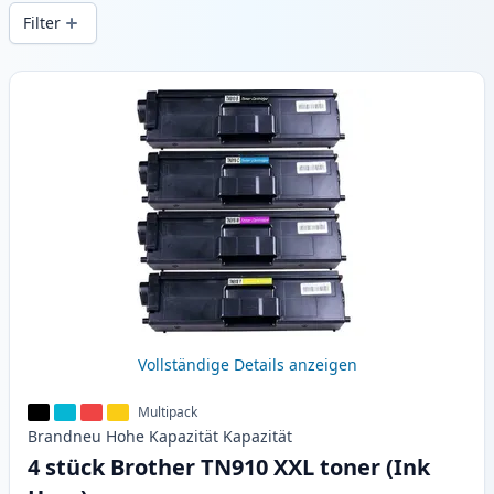
gleichbleibender Druckqualität und
Filter
schnellem Versand aus lokalem Lager in .
Produkte
Vollständige Details anzeigen
Multipack
Brandneu
Hohe Kapazität
Kapazität
4 stück Brother TN910 XXL toner (Ink