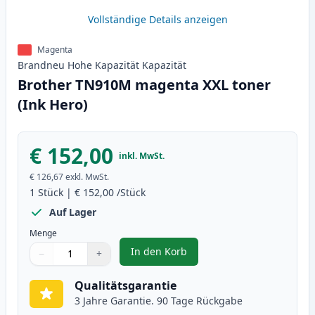
Vollständige Details anzeigen
Magenta
Brandneu
Hohe Kapazität
Kapazität
Brother TN910M magenta XXL toner
(Ink Hero)
€ 152,00
inkl. MwSt.
€ 126,67
exkl. MwSt.
1
Stück
|
€ 152,00
/Stück
Auf Lager
Menge
In den Korb
−
+
,
Brother TN910M magenta XXL to
Menge
Verwenden Sie die Tasten, um anzupassen
Menge
:
1
Qualitätsgarantie
3 Jahre Garantie. 90 Tage Rückgabe