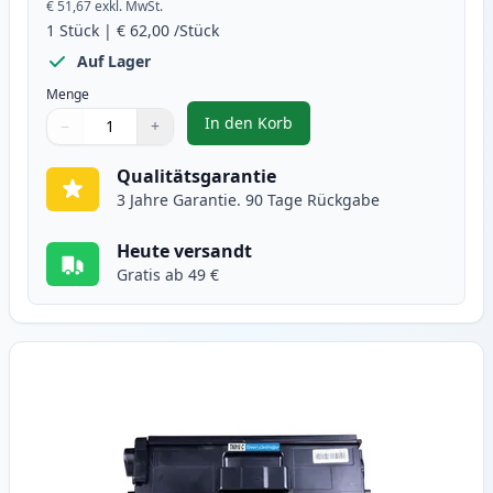
€ 51,67
exkl. MwSt.
1
Stück
|
€ 62,00
/Stück
Auf Lager
Menge
In den Korb
−
+
,
Brother TN910BK schwarz XXL to
Menge
Verwenden Sie die Tasten, um anzupassen
Menge
:
1
Qualitätsgarantie
3 Jahre Garantie. 90 Tage Rückgabe
Heute versandt
Gratis ab 49 €