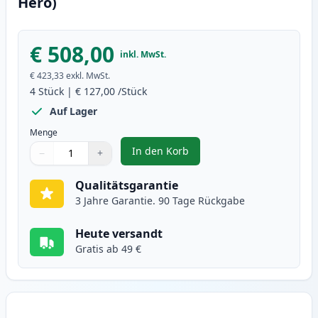
Hero)
€ 508,00
inkl. MwSt.
€ 423,33
exkl. MwSt.
4
Stück
|
€ 127,00
/Stück
Auf Lager
Menge
In den Korb
−
+
,
4 stück Brother TN910 XXL toner
Menge
Verwenden Sie die Tasten, um anzupassen
Menge
:
1
Qualitätsgarantie
3 Jahre Garantie. 90 Tage Rückgabe
Heute versandt
Gratis ab 49 €