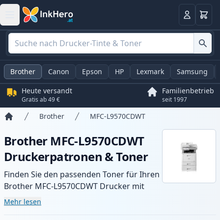
Warenk
Anmelden
Brother
Canon
Epson
HP
Lexmark
Samsung
Heute versandt
Familienbetrieb
Gratis ab 49 €
seit 1997
Brother
MFC-L9570CDWT
Startseite
Brother MFC-L9570CDWT
Druckerpatronen & Toner
Finden Sie den passenden Toner für Ihren
Brother MFC-L9570CDWT Drucker mit
unserer Auswahl an kompatiblen und XL-
Mehr lesen
Patronen. Profitieren Sie von