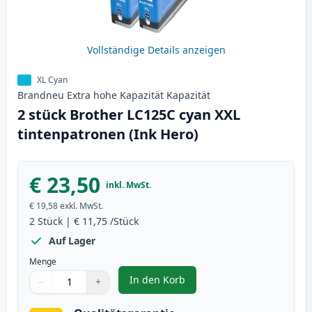
Vollständige Details anzeigen
XL Cyan
Brandneu
Extra hohe Kapazität
Kapazität
2 stück Brother LC125C cyan XXL
tintenpatronen (Ink Hero)
€ 23,50
inkl. MwSt.
€ 19,58
exkl. MwSt.
2
Stück
|
€ 11,75
/Stück
Auf Lager
Menge
In den Korb
−
+
,
2 stück Brother LC125C cyan XXL
Menge
Verwenden Sie die Tasten, um anzupassen
Menge
:
1