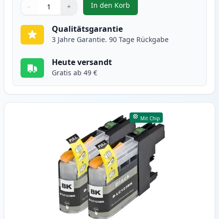
In den Korb
−
+
,
4 stück Brother LC129 & LC125 X
Menge
Verwenden Sie die Tasten, um anzupassen
Menge
:
1
Qualitätsgarantie
3 Jahre Garantie. 90 Tage Rückgabe
Heute versandt
Gratis ab 49 €
Mit Chip