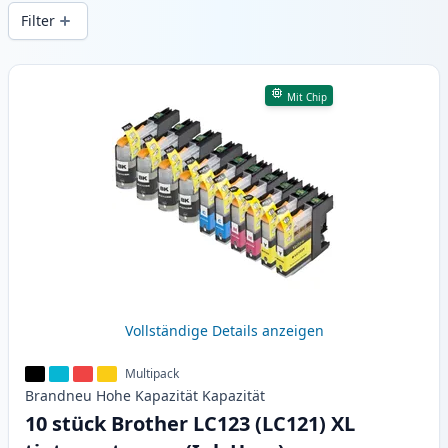
gleichbleibender Druckqualität und
Filter
schnellem Versand aus lokalem Lager in .
Produkte
Mit Chip
Vollständige Details anzeigen
Multipack
Brandneu
Hohe Kapazität
Kapazität
10 stück Brother LC123 (LC121) XL