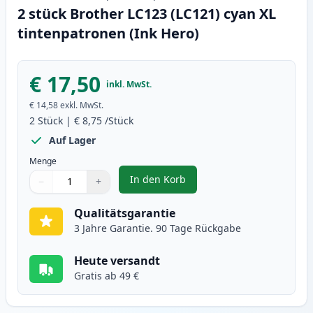
2 stück Brother LC123 (LC121) cyan XL
tintenpatronen (Ink Hero)
€ 17,50
inkl. MwSt.
€ 14,58
exkl. MwSt.
2
Stück
|
€ 8,75
/Stück
Auf Lager
Menge
In den Korb
−
+
,
2 stück Brother LC123 (LC121) c
Menge
Verwenden Sie die Tasten, um anzupassen
Menge
:
1
Qualitätsgarantie
3 Jahre Garantie. 90 Tage Rückgabe
Heute versandt
Gratis ab 49 €