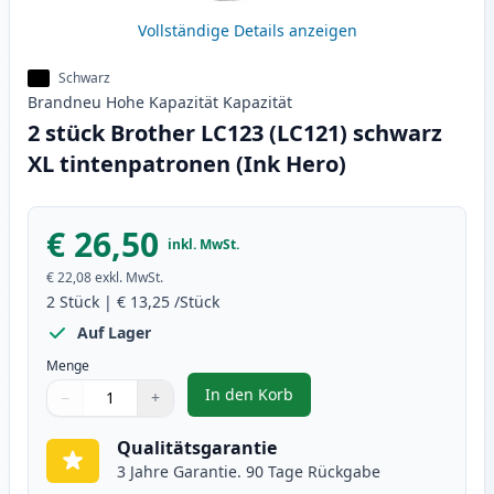
Vollständige Details anzeigen
Schwarz
Brandneu
Hohe Kapazität
Kapazität
2 stück Brother LC123 (LC121) schwarz
XL tintenpatronen (Ink Hero)
€ 26,50
inkl. MwSt.
€ 22,08
exkl. MwSt.
2
Stück
|
€ 13,25
/Stück
Auf Lager
Menge
In den Korb
−
+
,
2 stück Brother LC123 (LC121) s
Menge
Verwenden Sie die Tasten, um anzupassen
Menge
:
1
Qualitätsgarantie
3 Jahre Garantie. 90 Tage Rückgabe