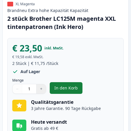
XL Magenta
Brandneu
Extra hohe Kapazität
Kapazität
2 stück Brother LC125M magenta XXL
tintenpatronen (Ink Hero)
€ 23,50
inkl. MwSt.
€ 19,58
exkl. MwSt.
2
Stück
|
€ 11,75
/Stück
Auf Lager
Menge
In den Korb
−
+
,
2 stück Brother LC125M magenta
Menge
Verwenden Sie die Tasten, um anzupassen
Menge
:
1
Qualitätsgarantie
3 Jahre Garantie. 90 Tage Rückgabe
Heute versandt
Gratis ab 49 €