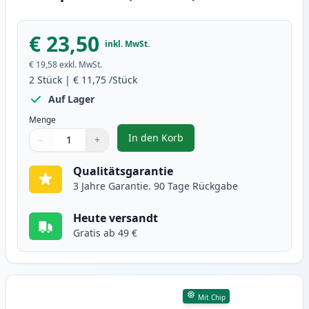
€ 23,50
inkl. MwSt.
€ 19,58
exkl. MwSt.
2
Stück
|
€ 11,75
/Stück
Auf Lager
Menge
In den Korb
−
+
,
2 stück Brother LC125Y gelb XXL
Menge
Verwenden Sie die Tasten, um anzupassen
Menge
:
1
Qualitätsgarantie
3 Jahre Garantie. 90 Tage Rückgabe
Heute versandt
Gratis ab 49 €
Mit Chip