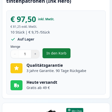
tintenpatronen (Ink Hero)
€ 97,50
inkl. MwSt.
€ 81,25
exkl. MwSt.
10
Stück
|
€ 9,75
/Stück
Auf Lager
Menge
In den Korb
−
+
,
10 stück Brother LC123 (LC121) 
Menge
Verwenden Sie die Tasten, um anzupassen
Menge
:
1
Qualitätsgarantie
3 Jahre Garantie. 90 Tage Rückgabe
Heute versandt
Gratis ab 49 €
Mit Chip