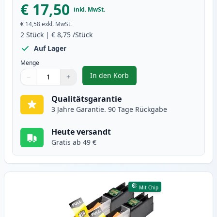
€ 17,50
inkl. MwSt.
€ 14,58
exkl. MwSt.
2
Stück
|
€ 8,75
/Stück
Auf Lager
Menge
In den Korb
−
+
,
2 stück Brother LC123 (LC121) m
Menge
Verwenden Sie die Tasten, um anzupassen
Menge
:
1
Qualitätsgarantie
3 Jahre Garantie. 90 Tage Rückgabe
Heute versandt
Gratis ab 49 €
Mit Chip