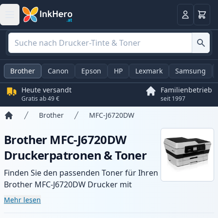
Warenk
Anmelden
Brother
Canon
Epson
HP
Lexmark
Samsung
Heute versandt
Familienbetrieb
Gratis ab 49 €
seit 1997
Brother
MFC-J6720DW
Startseite
Brother MFC-J6720DW
Druckerpatronen & Toner
Finden Sie den passenden Toner für Ihren
Brother MFC-J6720DW Drucker mit
unserer Auswahl an kompatiblen und XL-
Mehr lesen
Patronen. Profitieren Sie von