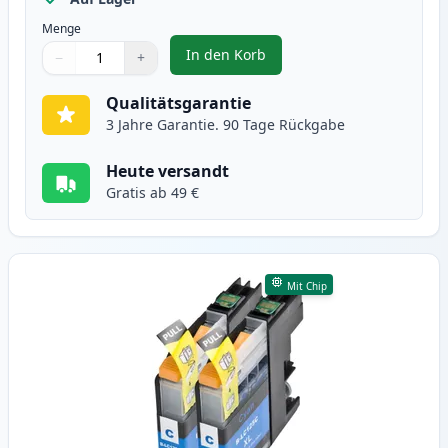
Menge
In den Korb
−
+
,
2 stück Brother LC123 (LC121) g
Menge
Verwenden Sie die Tasten, um anzupassen
Menge
:
1
Qualitätsgarantie
3 Jahre Garantie. 90 Tage Rückgabe
Heute versandt
Gratis ab 49 €
Mit Chip