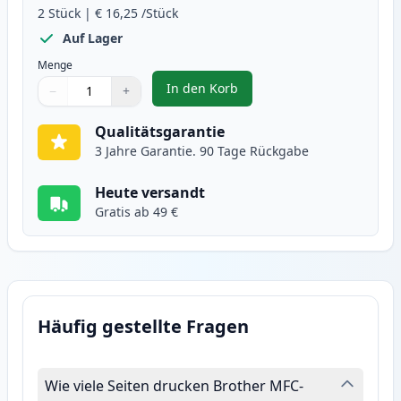
2
Stück
|
€ 16,25
/Stück
Auf Lager
Menge
In den Korb
−
+
,
2 stück Brother LC129BK schwar
Menge
Verwenden Sie die Tasten, um anzupassen
Menge
:
1
Qualitätsgarantie
3 Jahre Garantie. 90 Tage Rückgabe
Heute versandt
Gratis ab 49 €
Häufig gestellte Fragen
Wie viele Seiten drucken Brother MFC-