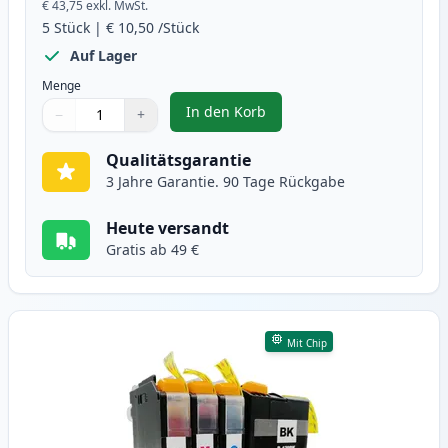
€ 43,75
exkl. MwSt.
5
Stück
|
€ 10,50
/Stück
Auf Lager
Menge
In den Korb
−
+
,
5 stück Brother LC123 (LC121) s
Menge
Verwenden Sie die Tasten, um anzupassen
Menge
:
1
Qualitätsgarantie
3 Jahre Garantie. 90 Tage Rückgabe
Heute versandt
Gratis ab 49 €
Mit Chip